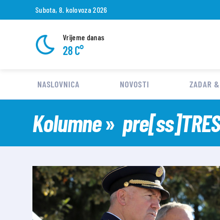
Subota, 8. kolovoza 2026
Vrijeme danas
28 C°
NASLOVNICA
NOVOSTI
ZADAR &
Kolumne
pre[ss]TRE