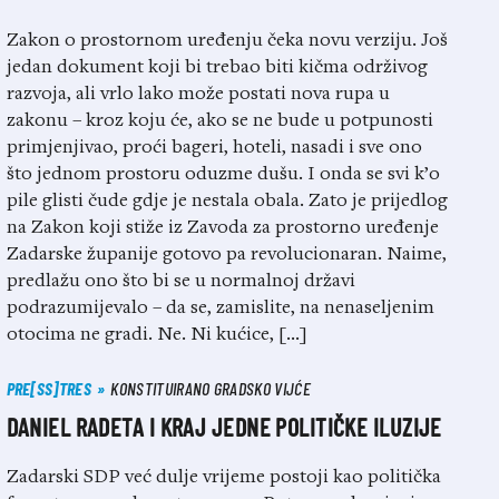
Zakon o prostornom uređenju čeka novu verziju. Još
jedan dokument koji bi trebao biti kičma održivog
razvoja, ali vrlo lako može postati nova rupa u
zakonu – kroz koju će, ako se ne bude u potpunosti
primjenjivao, proći bageri, hoteli, nasadi i sve ono
što jednom prostoru oduzme dušu. I onda se svi k’o
pile glisti čude gdje je nestala obala. Zato je prijedlog
na Zakon koji stiže iz Zavoda za prostorno uređenje
Zadarske županije gotovo pa revolucionaran. Naime,
predlažu ono što bi se u normalnoj državi
podrazumijevalo – da se, zamislite, na nenaseljenim
otocima ne gradi. Ne. Ni kućice, […]
PRE[SS]TRES
KONSTITUIRANO GRADSKO VIJĆE
DANIEL RADETA I KRAJ JEDNE POLITIČKE ILUZIJE
Zadarski SDP već dulje vrijeme postoji kao politička