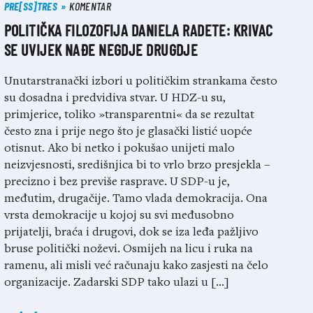
PRE[SS]TRES
KOMENTAR
POLITIČKA FILOZOFIJA DANIELA RADETE: KRIVAC
SE UVIJEK NAĐE NEGDJE DRUGDJE
Unutarstranački izbori u političkim strankama često
su dosadna i predvidiva stvar. U HDZ-u su,
primjerice, toliko »transparentni« da se rezultat
često zna i prije nego što je glasački listić uopće
otisnut. Ako bi netko i pokušao unijeti malo
neizvjesnosti, središnjica bi to vrlo brzo presjekla –
precizno i bez previše rasprave. U SDP-u je,
međutim, drugačije. Tamo vlada demokracija. Ona
vrsta demokracije u kojoj su svi međusobno
prijatelji, braća i drugovi, dok se iza leđa pažljivo
bruse politički noževi. Osmijeh na licu i ruka na
ramenu, ali misli već računaju kako zasjesti na čelo
organizacije. Zadarski SDP tako ulazi u […]