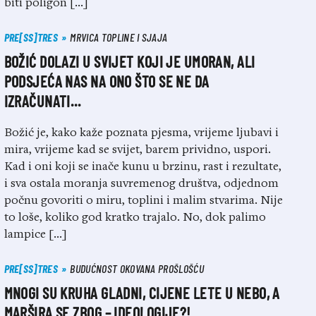
biti poligon […]
PRE[SS]TRES
MRVICA TOPLINE I SJAJA
BOŽIĆ DOLAZI U SVIJET KOJI JE UMORAN, ALI
PODSJEĆA NAS NA ONO ŠTO SE NE DA
IZRAČUNATI…
Božić je, kako kaže poznata pjesma, vrijeme ljubavi i
mira, vrijeme kad se svijet, barem prividno, uspori.
Kad i oni koji se inače kunu u brzinu, rast i rezultate,
i sva ostala moranja suvremenog društva, odjednom
počnu govoriti o miru, toplini i malim stvarima. Nije
to loše, koliko god kratko trajalo. No, dok palimo
lampice […]
PRE[SS]TRES
BUDUĆNOST OKOVANA PROŠLOŠĆU
MNOGI SU KRUHA GLADNI, CIJENE LETE U NEBO, A
MARŠIRA SE ZBOG – IDEOLOGIJE?!