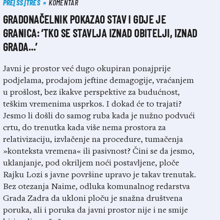
PRE[SS]TRES
KOMENTAR
GRADONAČELNIK POKAZAO STAV I GDJE JE
GRANICA: ‘TKO SE STAVLJA IZNAD OBITELJI, IZNAD
GRADA…’
Javni je prostor već dugo okupiran ponajprije
podjelama, prodajom jeftine demagogije, vraćanjem
u prošlost, bez ikakve perspektive za budućnost,
teškim vremenima usprkos. I dokad će to trajati?
Jesmo li došli do samog ruba kada je nužno podvući
crtu, do trenutka kada više nema prostora za
relativizaciju, izvlačenje na procedure, tumačenja
»konteksta vremena« ili pasivnost? Čini se da jesmo,
uklanjanje, pod okriljem noći postavljene, ploče
Rajku Lozi s javne površine upravo je takav trenutak.
Bez otezanja Naime, odluka komunalnog redarstva
Grada Zadra da ukloni ploču je snažna društvena
poruka, ali i poruka da javni prostor nije i ne smije