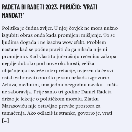
RADETA BI RADETI 2023. PORUČIO: ‘VRATI
MANDAT!’
Politika je čudna zvijer. U njoj čovjek ne mora nužno
izgubiti obraz onda kada promijeni mišljenje. To se
ljudima događa i ne izaziva wow efekt. Problem
nastane kad se počne praviti da ga nikada nije ni
promijenio. Kad vlastitu jučerašnju rečenicu zakopa
negdje duboko pod nove okolnosti, velika
objašnjenja i svježe interpretacije, uvjeren da će svi
ostali zaboraviti ono što je sam nekada izgovorio.
Arhiva, međutim, ima jednu nezgodnu naviku – ništa
ne zaboravlja. Prije samo tri godine Daniel Radeta
držao je lekcije o političkom moralu. Zlatku
Marasoviću nije ostavljao previše prostora za
tumačenja. Ako odlaziš iz stranke, govorio je, vrati
[…]