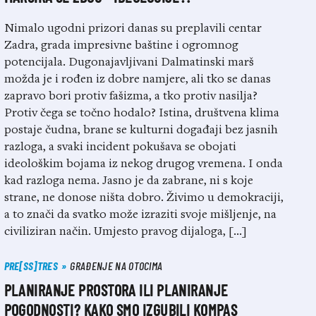
Nimalo ugodni prizori danas su preplavili centar
Zadra, grada impresivne baštine i ogromnog
potencijala. Dugonajavljivani Dalmatinski marš
možda je i rođen iz dobre namjere, ali tko se danas
zapravo bori protiv fašizma, a tko protiv nasilja?
Protiv čega se točno hodalo? Istina, društvena klima
postaje čudna, brane se kulturni događaji bez jasnih
razloga, a svaki incident pokušava se obojati
ideološkim bojama iz nekog drugog vremena. I onda
kad razloga nema. Jasno je da zabrane, ni s koje
strane, ne donose ništa dobro. Živimo u demokraciji,
a to znači da svatko može izraziti svoje mišljenje, na
civiliziran način. Umjesto pravog dijaloga, […]
PRE[SS]TRES
GRAĐENJE NA OTOCIMA
PLANIRANJE PROSTORA ILI PLANIRANJE
POGODNOSTI? KAKO SMO IZGUBILI KOMPAS