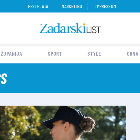
PRETPLATA
MARKETING
IMPRESSUM
 ŽUPANIJA
SPORT
STYLE
CRNA
SS