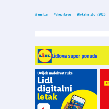
#analiza
#drugi krug
#lokalni izbori 2025.
Lidlova super ponuda