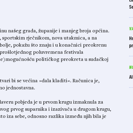
S
V
binu našeg grada, županije i manjeg broja općina.
Hr
, sportskim rječnikom, nova utakmica, a na
pr
 bolje, pokažu što znaju i u konačnici preokrenu
n prošlotjednog poluvremena festivala
(ne)mogućnošću političkog preokreta u sudačkoj
N
Al
vari bi se većina »dala kladiti«. Računica je,
čno jednostavna.
averu pobjeda je u prvom krugu izmaknula za
 svog prvog suparnika i izazivača u drugom krugu,
o iza sebe, odnosno razlika između njih bila je