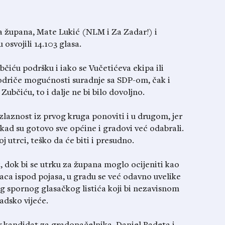
a župana, Mate Lukić (NLM i Za Zadar!) i
osvojili 14.103 glasa.
čiću podršku i iako se Vučetićeva ekipa ili
odriče mogućnosti suradnje sa SDP-om, čak i
i Zubčiću, to i dalje ne bi bilo dovoljno.
zlaznost iz prvog kruga ponoviti i u drugom, jer
 kad su gotovo sve općine i gradovi već odabrali.
 utrci, teško da će biti i presudno.
Ipak, dok bi se utrku za župana moglo ocijeniti kao
raca ispod pojasa, u gradu se već odavno uvelike
g spornog glasačkog listića koji bi nezavisnom
dsko vijeće.