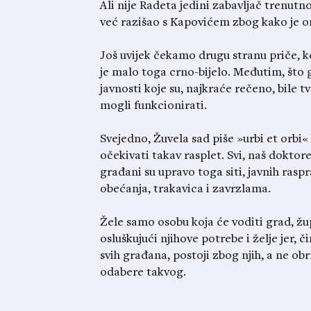
Ali nije Radeta jedini zabavljač trenutno.
već razišao s Kapovićem zbog kako je 
Još uvijek čekamo drugu stranu priče, k
je malo toga crno-bijelo. Međutim, što g
javnosti koje su, najkraće rečeno, bile t
mogli funkcionirati.
Svejedno, Žuvela sad piše »urbi et orbi«
očekivati takav rasplet. Svi, naš doktore,
građani su upravo toga siti, javnih rasp
obećanja, trakavica i zavrzlama.
Žele samo osobu koja će voditi grad, žu
osluškujući njihove potrebe i želje jer, či
svih građana, postoji zbog njih, a ne ob
odabere takvog.