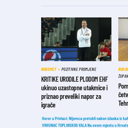
RUKOMET
POZITIVNE PROMJENE
RUKO
ŽUPA
KRITIKE URODILE PLODOM EHF
Pom
ukinuo uzastopne utakmice i
četv
priznao preveliki napor za
Tehn
igrače
Horor u Privlaci: Nijemca pretukli nakon izlaska iz ka
VRHUNAC TOPLINSKOG VALA Na ovom mjestu u Hrvatsk