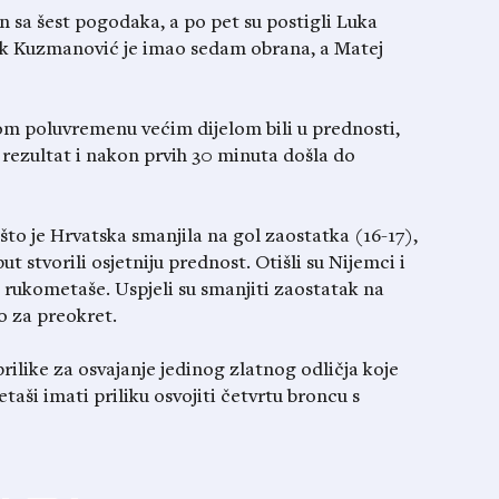
čin sa šest pogodaka, a po pet su postigli Luka
ik Kuzmanović je imao sedam obrana, a Matej
om poluvremenu većim dijelom bili u prednosti,
rezultat i nakon prvih 30 minuta došla do
 je Hrvatska smanjila na gol zaostatka (16-17),
put stvorili osjetniju prednost. Otišli su Nijemci i
e rukometaše. Uspjeli su smanjiti zaostatak na
no za preokret.
rilike za osvajanje jedinog zlatnog odličja koje
etaši imati priliku osvojiti četvrtu broncu s