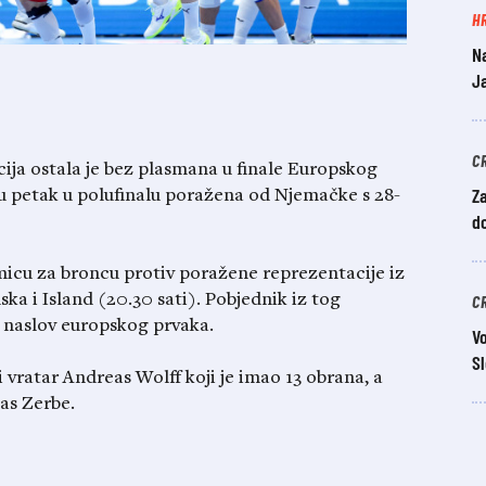
H
N
Ja
C
ja ostala je bez plasmana u finale Europskog
Za
u petak u polufinalu poražena od Njemačke s 28-
do
micu za broncu protiv poražene reprezentacije iz
C
ka i Island (20.30 sati). Pobjednik iz tog
a naslov europskog prvaka.
Vo
Sl
 vratar Andreas Wolff koji je imao 13 obrana, a
kas Zerbe.