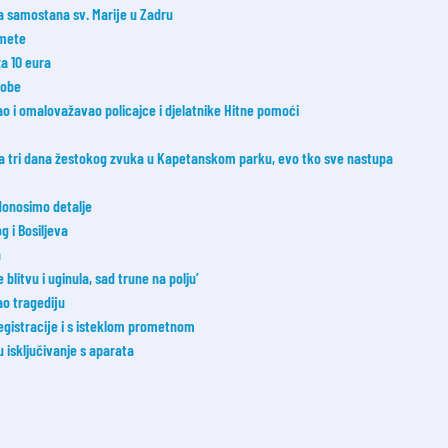
ka samostana sv. Marije u Zadru
 mete
a 10 eura
sobe
đao i omalovažavao policajce i djelatnike Hitne pomoći
a tri dana žestokog zvuka u Kapetanskom parku, evo tko sve nastupa
donosimo detalje
 i Bosiljeva
a
blitvu i uginula, sad trune na polju’
o tragediju
registracije i s isteklom prometnom
u isključivanje s aparata