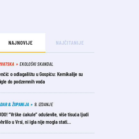
NAJNOVIJE
NAJČITANIJE
RVATSKA
EKOLOŠKI SKANDAL
nčić o odlagalištu u Gospiću: Kemikalije su
tigle do podzemnih voda
ADAR & ŽUPANIJA
9. IZDANJE
DO! “Vrške ćakule” oduševile, više tisuća ljudi
hrlilo u Vrsi, ni igla nije mogla stati…