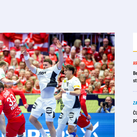
H
Be
s
Z
ČU
po