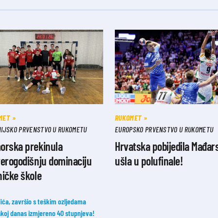
MET
RUKOMET
NIJSKO PRVENSTVO U RUKOMETU
EUROPSKO PRVENSTVO U RUKOMETU
orska prekinula
Hrvatska pobijedila Mađars
erogodišnju dominaciju
ušla u polufinale!
ičke škole
fića, završio s teškim ozljedama
oj danas izmjereno 40 stupnjeva!