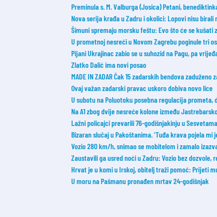
Preminula s. M. Valburga (Josica) Petani, benediktin
Nova serija krađa u Zadru i okolici: Lopovi nisu birali
Šimuni spremaju morsku feštu: Evo što će se kušati z
U prometnoj nesreći u Novom Zagrebu poginule tri o
Pijani Ukrajinac zabio se u suhozid na Pagu, pa vrije
Zlatko Dalić ima novi posao
MADE IN ZADAR Čak 15 zadarskih bendova zaduženo z
Ovaj važan zadarski pravac uskoro dobiva novo lice
U subotu na Poluotoku posebna regulacija prometa, 
Na A1 zbog dvije nesreće kolone između Jastrebarskog
Lažni policajci prevarili 76-godišnjakinju u Sesvetam
Bizaran slučaj u Pakoštanima. ‘Tuđa krava pojela mi je 
Vozio 280 km/h, snimao se mobitelom i zamalo izazva
Zaustavili ga usred noći u Zadru: Vozio bez dozvole, 
Hrvat je u komi u Irskoj, obitelj traži pomoć: Prijeti m
U moru na Pašmanu pronađen mrtav 24-godišnjak