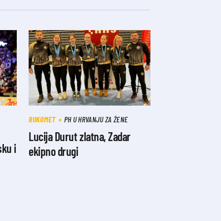
RUKOMET
PH U HRVANJU ZA ŽENE
Lucija Durut zlatna, Zadar
ku i
ekipno drugi