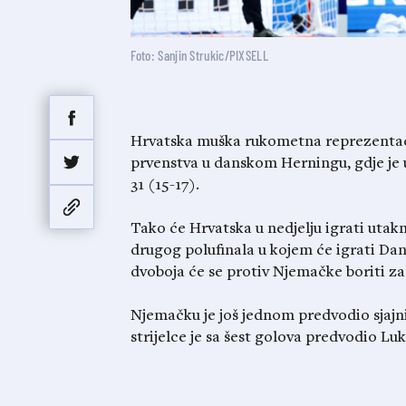
Foto: Sanjin Strukic/PIXSELL
Hrvatska muška rukometna reprezentaci
prvenstva u danskom Herningu, gdje je 
31 (15-17).
Tako će Hrvatska u nedjelju igrati utak
drugog polufinala u kojem će igrati Dans
dvoboja će se protiv Njemačke boriti z
Njemačku je još jednom predvodio sjajni
strijelce je sa šest golova predvodio Lu