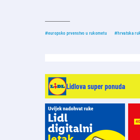
#europsko prvenstvo u rukometu
#hrvatska ru
Lidlova super ponuda