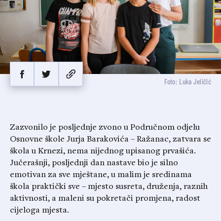
Foto: Luka Jeličić
Zazvonilo je posljednje zvono u Područnom odjelu
Osnovne škole Jurja Barakovića – Ražanac, zatvara se
škola u Krnezi, nema nijednog upisanog prvašića.
Jučerašnji, posljednji dan nastave bio je silno
emotivan za sve mještane, u malim je sredinama
škola praktički sve – mjesto susreta, druženja, raznih
aktivnosti, a maleni su pokretači promjena, radost
cijeloga mjesta.