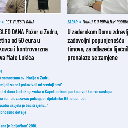
R
PET VIJESTI DANA
ZADAR
MANJAK U RURALNIM PODRU
GLED DANA Požar u Zadru,
U zadarskom Domu zdravl
etina od 50 eura u
zadovoljni popunjenošću
kovcu i kontroverzna
timova, za odlazeće liječn
va Mate Lukića
pronalaze se zamjene
ne
ka samostana sv. Marije u Zadru
ijali su se i pokazivali mi srednji prst’
a tri dana žestokog zvuka u Kapetanskom parku, evo tko sve nastupa
đao i omalovažavao policajce i djelatnike Hitne pomoći
osoba uspjela je baciti sjenu…’
donosimo detalje
esno je ‘opljačkan’ 2010.