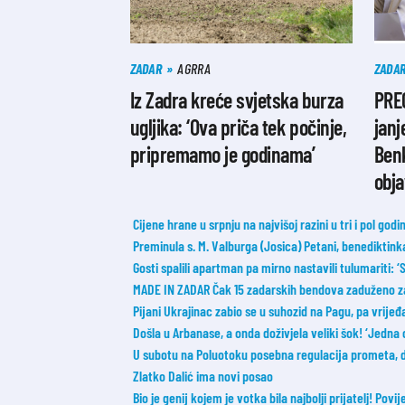
ZADAR
AGRRA
ZADA
Iz Zadra kreće svjetska burza
PRE
ugljika: ‘Ova priča tek počinje,
janj
pripremamo je godinama’
Ben
obja
Cijene hrane u srpnju na najvišoj razini u tri i pol godi
Preminula s. M. Valburga (Josica) Petani, benediktin
Gosti spalili apartman pa mirno nastavili tulumariti: ‘Sm
MADE IN ZADAR Čak 15 zadarskih bendova zaduženo z
Pijani Ukrajinac zabio se u suhozid na Pagu, pa vrije
Došla u Arbanase, a onda doživjela veliki šok! ‘Jedna 
U subotu na Poluotoku posebna regulacija prometa, 
Zlatko Dalić ima novi posao
Bio je genij kojem je votka bila najbolji prijatelj! Povij