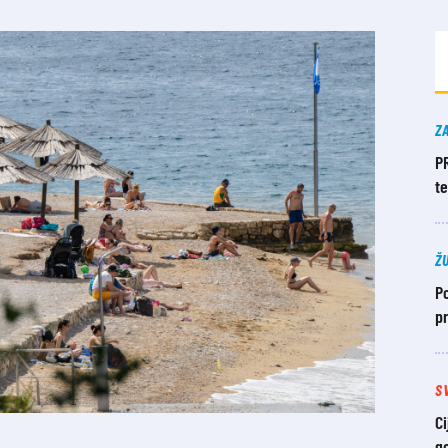
Z
P
t
Ž
Po
pr
S
Ci
g