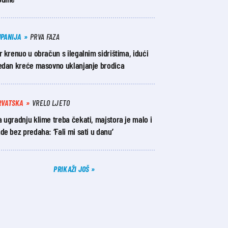
UPANIJA
PRVA FAZA
r krenuo u obračun s ilegalnim sidrištima, idući
jedan kreće masovno uklanjanje brodica
RVATSKA
VRELO LJETO
 ugradnju klime treba čekati, majstora je malo i
de bez predaha: ‘Fali mi sati u danu’
PRIKAŽI JOŠ