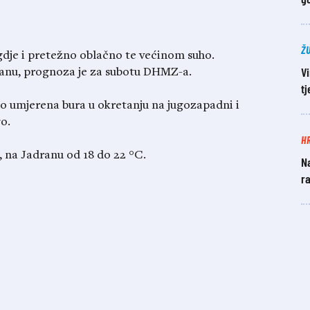
Ž
dje i pretežno oblačno te većinom suho.
Vi
ranu, prognoza je za subotu DHMZ-a.
t
do umjerena bura u okretanju na jugozapadni i
o.
H
 na Jadranu od 18 do 22 °C.
Na
ra