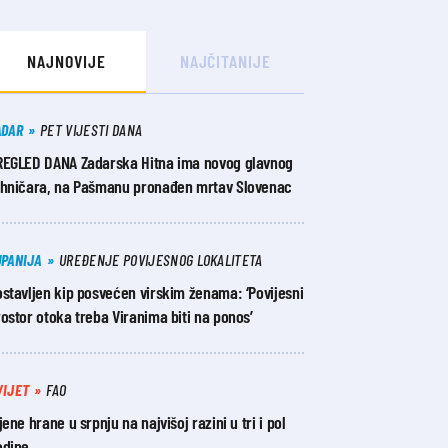
NAJNOVIJE
NAJČITANIJE
ADAR
PET VIJESTI DANA
REGLED DANA Zadarska Hitna ima novog glavnog
ehničara, na Pašmanu pronađen mrtav Slovenac
UPANIJA
UREĐENJE POVIJESNOG LOKALITETA
stavljen kip posvećen virskim ženama: ‘Povijesni
ostor otoka treba Viranima biti na ponos’
VIJET
FAO
jene hrane u srpnju na najvišoj razini u tri i pol
odine