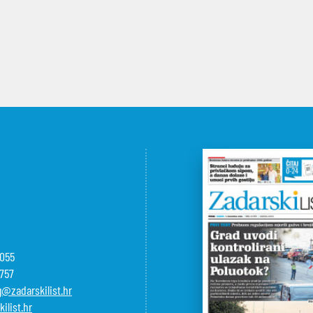
-055
-757
@zadarskilist.hr
ilist.hr