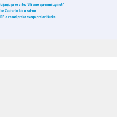
janju prve crte: ‘Bili smo spremni izginuti’
tio: Zadranin ide u zatvor
f DP-a zasad preko svega prelazi šutke