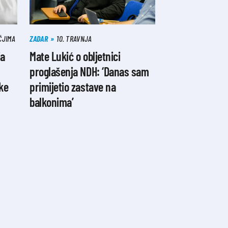
ČJIMA
ZADAR
10. TRAVNJA
ja
Mate Lukić o obljetnici
proglašenja NDH: ‘Danas sam
ike
primijetio zastave na
balkonima’