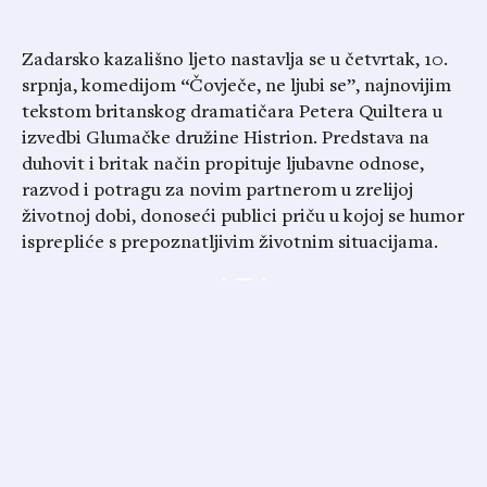
Zadarsko kazališno ljeto nastavlja se u četvrtak, 10.
srpnja, komedijom “Čovječe, ne ljubi se”, najnovijim
tekstom britanskog dramatičara Petera Quiltera u
izvedbi Glumačke družine Histrion. Predstava na
duhovit i britak način propituje ljubavne odnose,
razvod i potragu za novim partnerom u zrelijoj
životnoj dobi, donoseći publici priču u kojoj se humor
isprepliće s prepoznatljivim životnim situacijama.