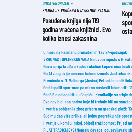
UNCATEGORIZED
UNCA
KNJIGA JE VRAĆENA U IZVRSNOM STANJU
Kopn
Posuđena knjiga nije 119
spom
godina vraćena knjižnici. Evo
osta
koliko iznosi zakasnina
U moru na Pašmanu pronađen mrtav 24-godišnjak
VRHUNAC TOPLINSKOG VALA Na ovom mjestu u Hrvatsk
Nova serija krađa u Zadru i okolici: Lopovi nisu birali
Na A1 zbog dvije nesreće kolone između Jastrebarskog
Preminula s. M. Valburga (Josica) Petani, benediktin
Gosti spalili apartman pa mirno nastavili tulumariti: ‘Sm
Benčić o odlagalištu u Gospiću: Kemikalije su stigle
Evo novih cijena goriva koje bi trebale biti na snazi 
Hrvatica pobjesnila zbog prizora na gradskoj plaži:
Sud mu dao više prilika, ali jednu pogrešku nije opros
Hrvat je u komi u Irskoj, obitelj traži pomoć: Prijeti m
PIJAT TRADICIJE (9) Nemaju ćevape, oduševljavaju sip