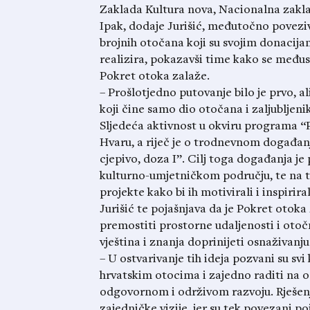
Zaklada Kultura nova, Nacionalna zaklad
Ipak, dodaje Jurišić, međutočno povezi
brojnih otočana koji su svojim donacija
realizira, pokazavši time kako se među
Pokret otoka zalaže.
– Prošlotjedno putovanje bilo je prvo, al
koji čine samo dio otočana i zaljubljen
Sljedeća aktivnost u okviru programa “P
Hvaru, a riječ je o trodnevnom događan
cjepivo, doza I”. Cilj toga događanja je 
kulturno-umjetničkom području, te na taj
projekte kako bi ih motivirali i inspirira
Jurišić te pojašnjava da je Pokret otok
premostiti prostorne udaljenosti i otoč
vještina i znanja doprinijeti osnaživanju
– U ostvarivanje tih ideja pozvani su sv
hrvatskim otocima i zajedno raditi na o
odgovornom i održivom razvoju. Rješenja
zajedničke vizije, jer su tek povezani po