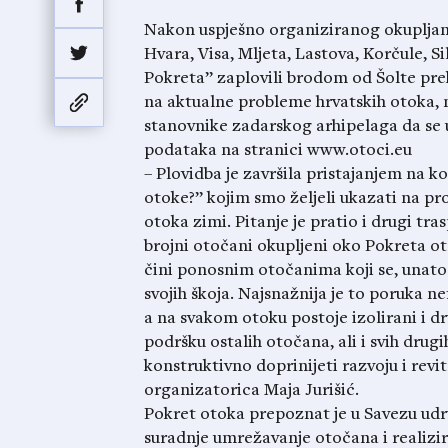
Nakon uspješno organiziranog okupljanja
Hvara, Visa, Mljeta, Lastova, Korčule, Si
Pokreta” zaplovili brodom od Šolte prek
na aktualne probleme hrvatskih otoka
stanovnike zadarskog arhipelaga da se 
podataka na stranici www.otoci.eu
– Plovidba je završila pristajanjem na ko
otoke?” kojim smo željeli ukazati na p
otoka zimi. Pitanje je pratio i drugi tr
brojni otočani okupljeni oko Pokreta o
čini ponosnim otočanima koji se, unatoč
svojih škoja. Najsnažnija je to poruka ne
a na svakom otoku postoje izolirani i d
podršku ostalih otočana, ali i svih drug
konstruktivno doprinijeti razvoju i revit
organizatorica Maja Jurišić.
Pokret otoka prepoznat je u Savezu udr
suradnje umrežavanje otočana i realizira