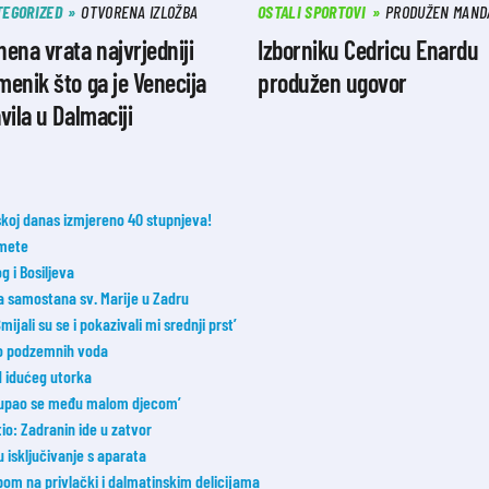
TEGORIZED
OTVORENA IZLOŽBA
OSTALI SPORTOVI
PRODUŽEN MAND
ena vrata najvrjedniji
Izborniku Cedricu Enardu
enik što ga je Venecija
produžen ugovor
vila u Dalmaciji
oj danas izmjereno 40 stupnjeva!
 mete
 i Bosiljeva
ka samostana sv. Marije u Zadru
ijali su se i pokazivali mi srednji prst’
 do podzemnih voda
od idućeg utorka
 ‘Kupao se među malom djecom’
tio: Zadranin ide u zatvor
u isključivanje s aparata
om na privlački i dalmatinskim delicijama