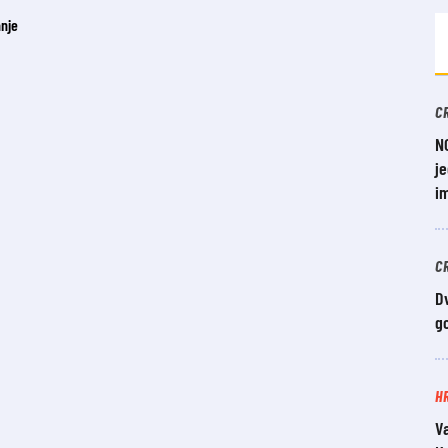
C
N
je
i
C
Dv
g
H
V