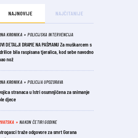
NAJNOVIJE
NAJČITANIJE
RNA KRONIKA
POLICIJSKA INTERVENCIJA
OVI DETALJI DRAME NA PAŠMANU Za muškarcem s
drilice bila raspisana tjeralica, kod sebe navodno
mao nož
RNA KRONIKA
POLICIJA UPOZORAVA
ojica stranaca u Istri osumnjičena za snimanje
ole djece
RVATSKA
NAKON ČETIRI GODINE
atrogasci traže odgovore za smrt Gorana