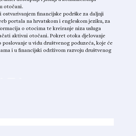
u otočani.
 ostvarivanjem financijske podrške za daljnji
web portala na hrvatskom i engleskom jeziku, za
nformacija o otocima te kreiranje niza usluga
jačati aktivni otočani. Pokret otoka djelovanje
o poslovanje u vidu društvenog poduzeća, koje će
ama i u financijski održivom razvoju društvenog