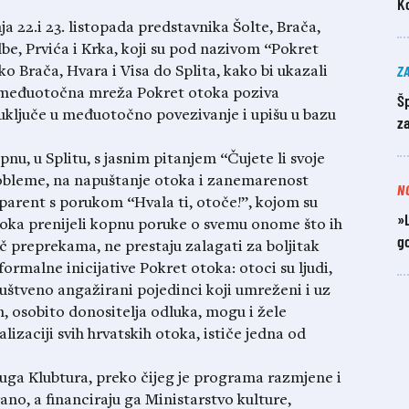
K
 22.i 23. listopada predstavnika Šolte, Brača,
lbe, Prvića i Krka, koji su pod nazivom “Pokret
Z
o Brača, Hvara i Visa do Splita, kako bi ukazali
, međuotočna mreža Pokret otoka poziva
Šp
uključe u međuotočno povezivanje i upišu u bazu
z
pnu, u Splitu, s jasnim pitanjem “Čujete li svoje
robleme, na napuštanje otoka i zanemarenost
N
asparent s porukom “Hvala ti, otoče!”, kojom su
»L
toka prenijeli kopnu poruke o svemu onome što ih
go
 preprekama, ne prestaju zalagati za boljitak
formalne inicijative Pokret otoka: otoci su ljudi,
ruštveno angažirani pojedinci koji umreženi i uz
ih, osobito donositelja odluka, mogu i žele
alizaciji svih hrvatskih otoka, ističe jedna od
uga Klubtura, preko čijeg je programa razmjene i
no, a financiraju ga Ministarstvo kulture,