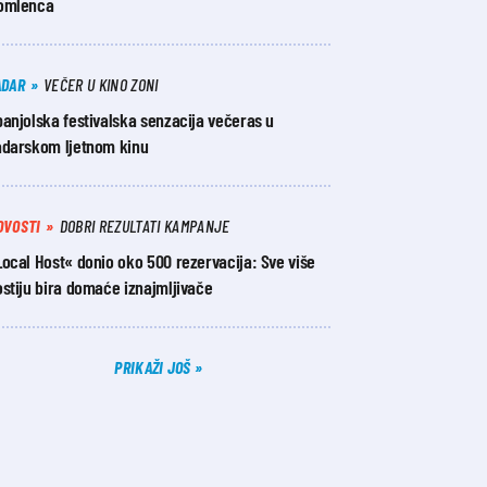
omlenca
ADAR
VEČER U KINO ZONI
anjolska festivalska senzacija večeras u
adarskom ljetnom kinu
OVOSTI
DOBRI REZULTATI KAMPANJE
ocal Host« donio oko 500 rezervacija: Sve više
stiju bira domaće iznajmljivače
PRIKAŽI JOŠ