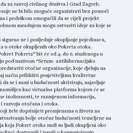
a za razvoj civilnog društva i Grad Zagreb.
vanje ne bi bilo moguće organizirati bez pomoći
ma i podrškom omogućili da se cijeli projekt
sobnom suradnjom mogu ostvariti ideje za koje se
i sigurno ne i posljednje okupljanje pojedinaca,
ika u otoke okupljenih oko Pokreta otoka.
okret Pokreta” bit će od 4. do 6. studenoga u
ju pod nazivom “Serum- antihibernacijsko
predstaviti otočne organizacije, koje djeluju na
 način približiti posjetiteljima kvalitetne
li da se i sami u budućnosti aktiviraju, najavljuje
a zamišljen kao virtualna platforma kojom će se
ne izoliranosti, te razmjenom informacija,
 i razvoju otočana i otoka.
i koji žele doprinijeti promjenama u životu na
stvarivanju bolje otočne budućnosti temeljene na
 koja Pokret otoka nudi su ljudi okupljeni oko
jedinci dostupniji i jasniji u komuniciranju