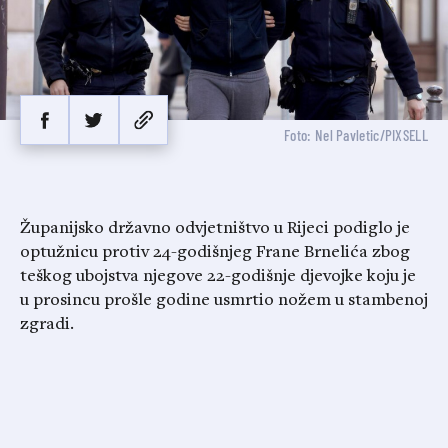
Foto: Nel Pavletic/PIXSELL
Županijsko državno odvjetništvo u Rijeci podiglo je
optužnicu protiv 24-godišnjeg Frane Brnelića zbog
teškog ubojstva njegove 22-godišnje djevojke koju je
u prosincu prošle godine usmrtio nožem u stambenoj
zgradi.