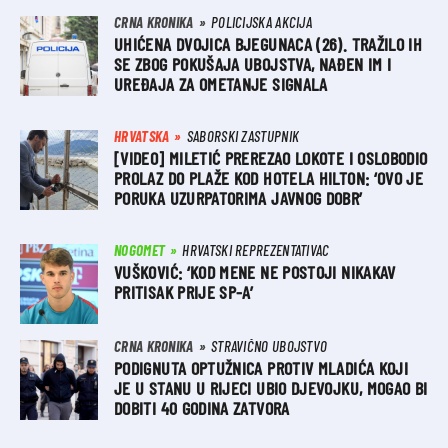
CRNA KRONIKA
POLICIJSKA AKCIJA
UHIĆENA DVOJICA BJEGUNACA (26). TRAŽILO IH
SE ZBOG POKUŠAJA UBOJSTVA, NAĐEN IM I
UREĐAJA ZA OMETANJE SIGNALA
HRVATSKA
SABORSKI ZASTUPNIK
[VIDEO] MILETIĆ PREREZAO LOKOTE I OSLOBODIO
PROLAZ DO PLAŽE KOD HOTELA HILTON: ‘OVO JE
PORUKA UZURPATORIMA JAVNOG DOBR’
NOGOMET
HRVATSKI REPREZENTATIVAC
VUŠKOVIĆ: ‘KOD MENE NE POSTOJI NIKAKAV
PRITISAK PRIJE SP-A’
CRNA KRONIKA
STRAVIČNO UBOJSTVO
PODIGNUTA OPTUŽNICA PROTIV MLADIĆA KOJI
JE U STANU U RIJECI UBIO DJEVOJKU, MOGAO BI
DOBITI 40 GODINA ZATVORA