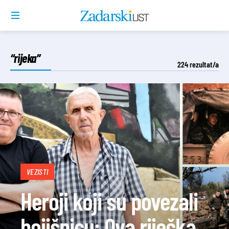
“rijeka”
224
rezultat/a
VEZISTI
Heroji koji su povezali
bojišnicu: Ova riječka