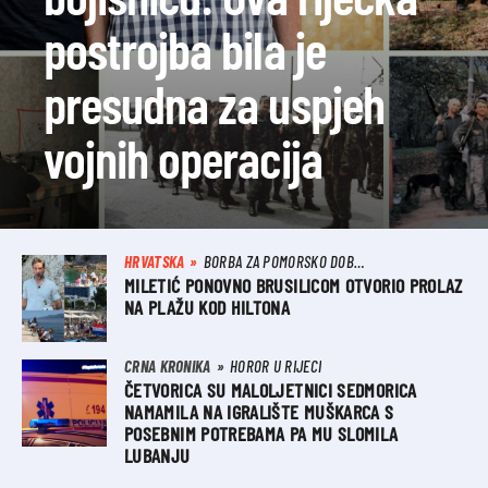
postrojba bila je
presudna za uspjeh
vojnih operacija
HRVATSKA
BORBA ZA POMORSKO DOBRO
MILETIĆ PONOVNO BRUSILICOM OTVORIO PROLAZ
NA PLAŽU KOD HILTONA
CRNA KRONIKA
HOROR U RIJECI
ČETVORICA SU MALOLJETNICI SEDMORICA
NAMAMILA NA IGRALIŠTE MUŠKARCA S
POSEBNIM POTREBAMA PA MU SLOMILA
LUBANJU