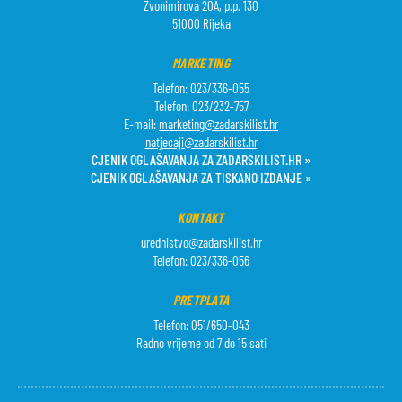
Zvonimirova 20A, p.p. 130
51000 Rijeka
MARKETING
Telefon: 023/336-055
Telefon: 023/232-757
E-mail:
marketing@zadarskilist.hr
natjecaji@zadarskilist.hr
CJENIK OGLAŠAVANJA ZA ZADARSKILIST.HR »
CJENIK OGLAŠAVANJA ZA TISKANO IZDANJE »
KONTAKT
urednistvo@zadarskilist.hr
Telefon: 023/336-056
PRETPLATA
Telefon: 051/650-043
Radno vrijeme od 7 do 15 sati