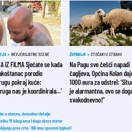
IJA
NEVJEROJATNE SCENE
ŽUPANIJA
STOČARI U STRAHU
A IZ FILMA Sjećate se kada
Na Pagu sve češći napadi
akoštanac porodio
čagljeva, Općina Kolan daj
rugu pokraj kuće:
1000 eura za odstrel: ‘Situ
ruga nas je koordinirala…’
je alarmantna, ovo se dog
svakodnevno!”
e u obnovu, donosimo detalje
 tešku 15 kilograma i dugu skoro metar
janju prve crte: ‘Bili smo spremni izginuti’