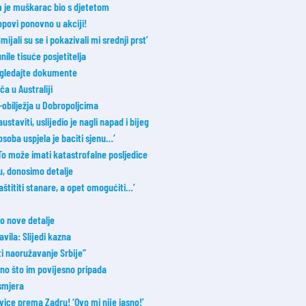
m je muškarac bio s djetetom
opovi ponovno u akciji!
ijali su se i pokazivali mi srednji prst’
nile tisuće posjetitelja
Pogledajte dokumente
a u Australiji
bilježja u Dobropoljcima
taviti, uslijedio je nagli napad i bijeg
osoba uspjela je baciti sjenu…’
 To može imati katastrofalne posljedice
u, donosimo detalje
aštititi stanare, a opet omogućiti…’
o nove detalje
avila: Slijedi kazna
ti naoružavanje Srbije”
 ono što im povijesno pripada
smjera
vice prema Zadru! ‘Ovo mi nije jasno!’