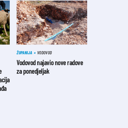
ŽUPANIJA
VODOVOD
Vodovod najavio nove radove
e
za ponedjeljak
acija
ađa