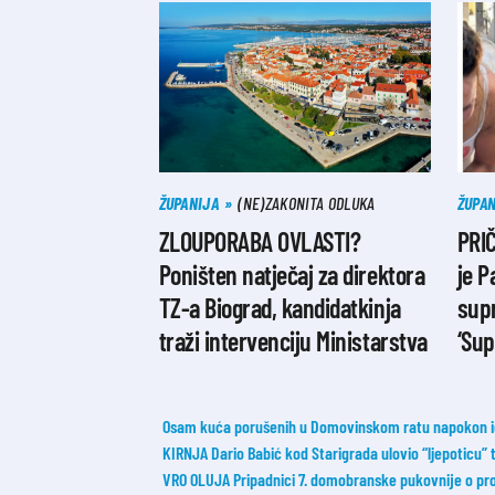
ŽUPANIJA
(NE)ZAKONITA ODLUKA
ŽUPAN
ZLOUPORABA OVLASTI?
PRIČ
Poništen natječaj za direktora
je P
TZ-a Biograd, kandidatkinja
sup
traži intervenciju Ministarstva
‘Sup
Osam kuća porušenih u Domovinskom ratu napokon id
KIRNJA Dario Babić kod Starigrada ulovio “ljepoticu”
VRO OLUJA Pripadnici 7. domobranske pukovnije o probi