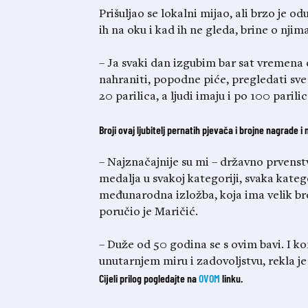
Prišuljao se lokalni mijao, ali brzo je
ih na oku i kad ih ne gleda, brine o njim
– Ja svaki dan izgubim bar sat vremena o
nahraniti, popodne piće, pregledati sve
20 parilica, a ljudi imaju i po 100 paril
Broji ovaj ljubitelj pernatih pjevača i brojne nagrade i 
– Najznačajnije su mi – državno prvens
medalja u svakoj kategoriji, svaka katego
međunarodna izložba, koja ima velik bro
poručio je Maričić.
– Duže od 50 godina se s ovim bavi. I 
unutarnjem miru i zadovoljstvu, rekla j
Cijeli prilog pogledajte na
OVOM
linku.