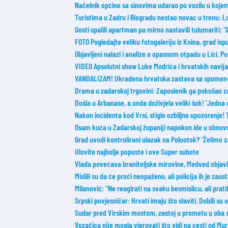
Načelnik općine sa sinovima udarao po vozilu u koje
Turistima u Zadru i Biogradu nestao novac u trenu: L
Gosti spalili apartman pa mirno nastavili tulumariti: ‘Sm
FOTO Pogledajte veliku fotogaleriju iz Knina, grad ispu
Objavljeni nalazi i analize o opasnom otpadu u Lici. 
VIDEO Apsolutni show Luke Modrića i hrvatskih navijač
VANDALIZAM! Ukradena hrvatska zastava sa spomen-o
Drama u zadarskoj trgovini: Zaposlenik ga pokušao zaus
Došla u Arbanase, a onda doživjela veliki šok! ‘Jedna 
Nakon incidenta kod Vrsi, stiglo ozbiljno upozorenje!
Osam kuća u Zadarskoj županiji napokon ide u obnov
Grad uvodi kontrolirani ulazak na Poluotok? ‘Želimo z
Ulovite najbolje popuste i ove Super subote
Vlada povećava braniteljske mirovine, Medved objavi
Mislili su da će proći neopaženo, ali policija ih je zaust
Milanović: “Ne reagirati na svaku besmislicu, ali prati
Srpski povjesničar: Hrvati imaju što slaviti. Dobili su
Sudar pred Virskim mostom, zastoj u prometu u oba 
Vozačica nije mogla vjerovati što vidi na cesti od Mur