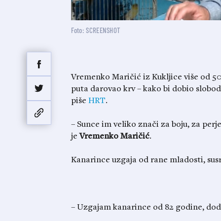
Foto: SCREENSHOT
Vremenko Maričić iz Kukljice više od 50 
puta darovao krv – kako bi dobio slobo
piše
HRT
.
– Sunce im veliko znači za boju, za perj
je
Vremenko Maričić
.
Kanarince uzgaja od rane mladosti, susre
– Uzgajam kanarince od 82 godine, doda