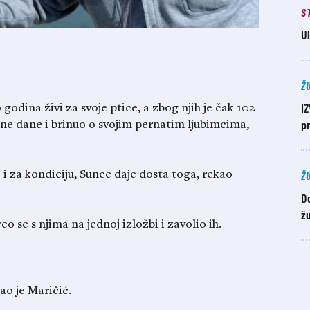
S
Ul
Ž
I
godina živi za svoje ptice, a zbog njih je čak 102
pr
dne dane i brinuo o svojim pernatim ljubimcima,
Ž
e i za kondiciju, Sunce daje dosta toga, rekao
D
žu
o se s njima na jednoj izložbi i zavolio ih.
o je Maričić.