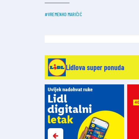
#VREMENKO MARIČIĆ
Lidlova super ponuda