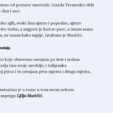
 odustao od pernate marende. Gazda Vremenko drži
a dan i noć.
ko njih, svaki dan ujutro i popodne, ujutro
 što treba, a najgore je kad se pare, a imam samo
ica, ne znam kako uspije, istaknuo je Maričić.
medalje.
tvo koje obavezno osvajam po šest i sedam
rija ima svoje medalje, i talijanska
j ptica i tu osvajam prva mjesta i druga mjesta,
konstantno je u tome u tom svom nekom
e supruga
Ljilja Maričić.