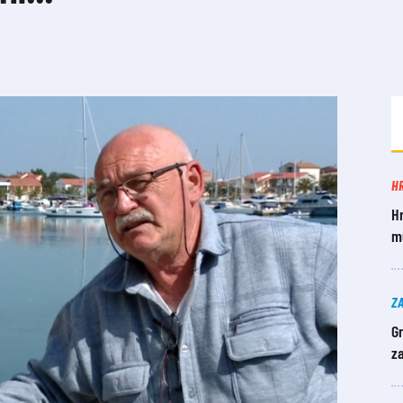
H
Hr
mu
Z
Gr
za