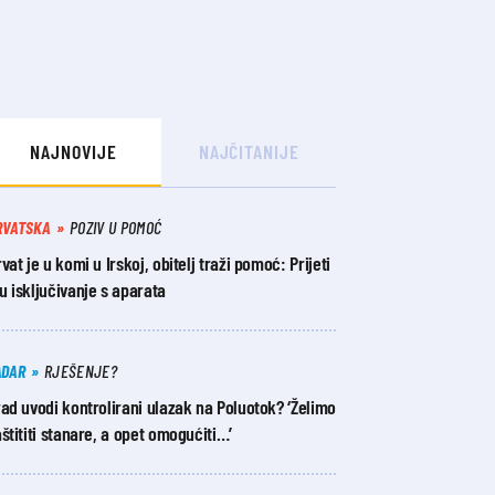
NAJNOVIJE
NAJČITANIJE
RVATSKA
POZIV U POMOĆ
vat je u komi u Irskoj, obitelj traži pomoć: Prijeti
 isključivanje s aparata
ADAR
RJEŠENJE?
ad uvodi kontrolirani ulazak na Poluotok? ‘Želimo
štititi stanare, a opet omogućiti…’