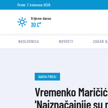
Petak, 7. kolovoza 2026
Vrijeme danas
30 C°
NASLOVNICA
NOVOSTI
ZADAR &
KAKVA PRIČA!
Vremenko Maričić 
'Najznačajnije su m