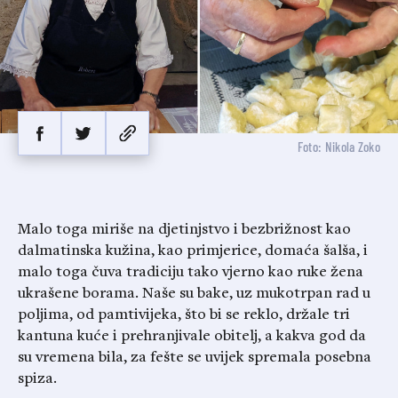
Foto: Nikola Zoko
Malo toga miriše na djetinjstvo i bezbrižnost kao
dalmatinska kužina, kao primjerice, domaća šalša, i
malo toga čuva tradiciju tako vjerno kao ruke žena
ukrašene borama. Naše su bake, uz mukotrpan rad u
poljima, od pamtivijeka, što bi se reklo, držale tri
kantuna kuće i prehranjivale obitelj, a kakva god da
su vremena bila, za fešte se uvijek spremala posebna
spiza.