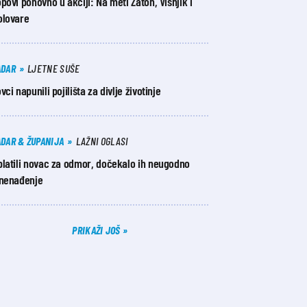
povi ponovno u akciji: Na meti Zaton, Višnjik i
olovare
ADAR
LJETNE SUŠE
vci napunili pojilišta za divlje životinje
ADAR & ŽUPANIJA
LAŽNI OGLASI
platili novac za odmor, dočekalo ih neugodno
znenađenje
PRIKAŽI JOŠ