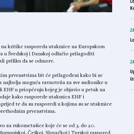
Lo
K
Z
Lo
i na kritike rasporeda utakmice na Europskom
 u Švedskoj i Danskoj odlučio prilagoditi
Z
li priliku da se odmore.
U
im prvenstvima bit će prilagođeni kako bi se
i
a najbolja moguća ravnoteža za sve sudionike u
i EHF u priopćenju kojeg je objavio u petak na
odaje kako rasporede utakmica EHF i
aprijed te da su rasporedi u kojima su se utakmice
a prethodnim prvenstvima.
o za rukometašice koje će se od 3. do 20.
 Rumunjskoj, Češkoj, Slovačkoj i Turskoj raspored