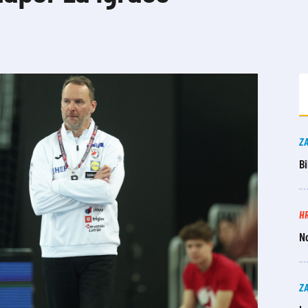
Z
B
H
N
Z