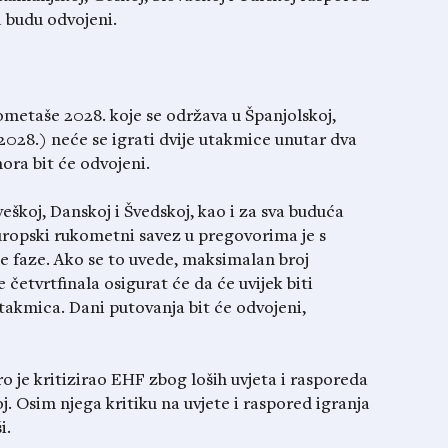
 budu odvojeni.
metaše 2028. koje se održava u Španjolskoj,
a 2028.) neće se igrati dvije utakmice unutar dva
ora bit će odvojeni.
koj, Danskoj i Švedskoj, kao i za sva buduća
ropski rukometni savez u pregovorima je s
e faze. Ako se to uvede, maksimalan broj
 četvrtfinala osigurat će da će uvijek biti
kmica. Dani putovanja bit će odvojeni,
o je kritizirao EHF zbog loših uvjeta i rasporeda
. Osim njega kritiku na uvjete i raspored igranja
i.