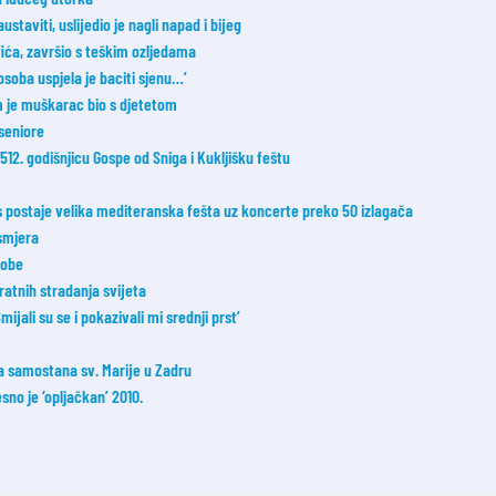
taviti, uslijedio je nagli napad i bijeg
fića, završio s teškim ozljedama
osoba uspjela je baciti sjenu…’
m je muškarac bio s djetetom
 seniore
2. godišnjicu Gospe od Sniga i Kukljišku feštu
postaje velika mediteranska fešta uz koncerte preko 50 izlagača
smjera
sobe
ratnih stradanja svijeta
ijali su se i pokazivali mi srednji prst’
ka samostana sv. Marije u Zadru
esno je ‘opljačkan’ 2010.