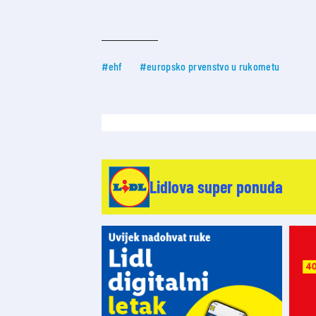
#ehf
#europsko prvenstvo u rukometu
Lidlova super ponuda