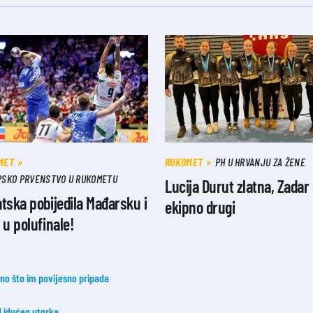
MET
RUKOMET
PH U HRVANJU ZA ŽENE
PSKO PRVENSTVO U RUKOMETU
Lucija Durut zlatna, Zadar
tska pobijedila Mađarsku i
ekipno drugi
 u polufinale!
 ono što im povijesno pripada
od idućeg utorka