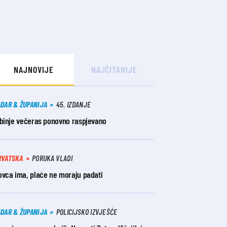
NAJNOVIJE
NAJČITANIJE
ADAR & ŽUPANIJA
45. IZDANJE
ibinje večeras ponovno raspjevano
RVATSKA
PORUKA VLADI
ovca ima, plaće ne moraju padati
ADAR & ŽUPANIJA
POLICIJSKO IZVJEŠĆE