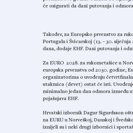
će osigurati da dani putovanja i odmora
Također, za Europsko prvenstvo za ruko
Portugalu i Švicarskoj (13. – 30. siječnj
dana, dodaje EHF. Dani putovanja i odm
Za EURO 2028. za rukometašice u Norveš
europska prvenstva od 2030. godine, Eu
organizatorima o uvođenju četvrtfinaln
utakmica (devet) ostat će isti. Uvođenje
minimalno jedan dan odmora između uta
pojašnjava EHF.
Hrvatski izbornik Dagur Sigurdsson oštr
na EURU u Norveškoj, Danskoj i Švedskoj
iznijeli su i neki drugi izbornici i sportaš