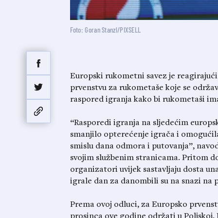
Foto: Goran Stanzl/PIXSELL
Europski rukometni savez je reagirajuć
prvenstvu za rukometaše koje se održava
raspored igranja kako bi rukometaši ima
“Rasporedi igranja na sljedećim europsk
smanjilo opterećenje igrača i omogućil
smislu dana odmora i putovanja”, navod
svojim službenim stranicama. Pritom d
organizatori uvijek sastavljaju dosta un
igrale dan za danombili su na snazi ​​n
Prema ovoj odluci, za Europsko prvenstv
prosinca ove godine održati u Poljskoj,