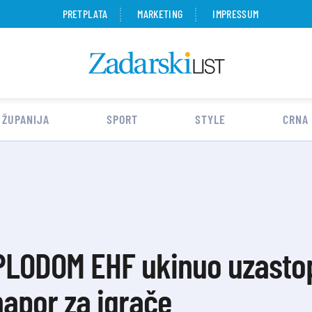
PRETPLATA
MARKETING
IMPRESSUM
 ŽUPANIJA
SPORT
STYLE
CRNA
PLODOM EHF ukinuo uzastop
napor za igrače