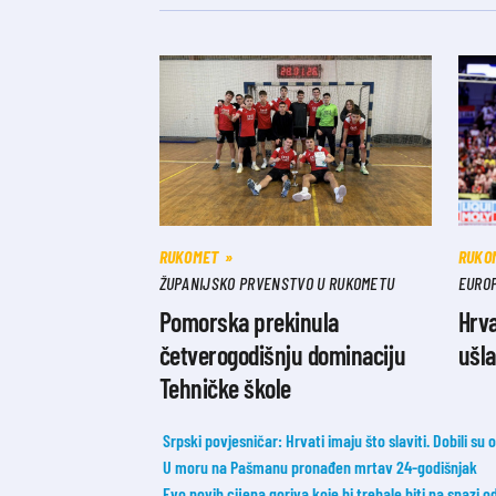
RUKOMET
RUKO
ŽUPANIJSKO PRVENSTVO U RUKOMETU
EURO
Pomorska prekinula
Hrva
četverogodišnju dominaciju
ušla
Tehničke škole
Srpski povjesničar: Hrvati imaju što slaviti. Dobili su
U moru na Pašmanu pronađen mrtav 24-godišnjak
Evo novih cijena goriva koje bi trebale biti na snazi 