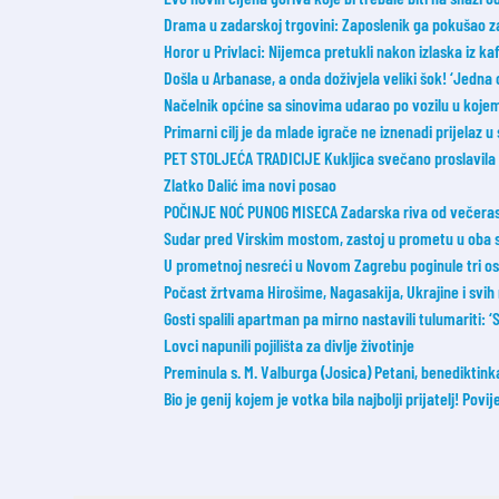
Drama u zadarskoj trgovini: Zaposlenik ga pokušao zaus
Horor u Privlaci: Nijemca pretukli nakon izlaska iz ka
Došla u Arbanase, a onda doživjela veliki šok! ‘Jedna 
Načelnik općine sa sinovima udarao po vozilu u koje
Primarni cilj je da mlade igrače ne iznenadi prijelaz u
PET STOLJEĆA TRADICIJE Kukljica svečano proslavila 51
Zlatko Dalić ima novi posao
POČINJE NOĆ PUNOG MISECA Zadarska riva od večeras 
Sudar pred Virskim mostom, zastoj u prometu u oba 
U prometnoj nesreći u Novom Zagrebu poginule tri o
Počast žrtvama Hirošime, Nagasakija, Ukrajine i svih 
Gosti spalili apartman pa mirno nastavili tulumariti: ‘Sm
Lovci napunili pojilišta za divlje životinje
Preminula s. M. Valburga (Josica) Petani, benediktin
Bio je genij kojem je votka bila najbolji prijatelj! Povij