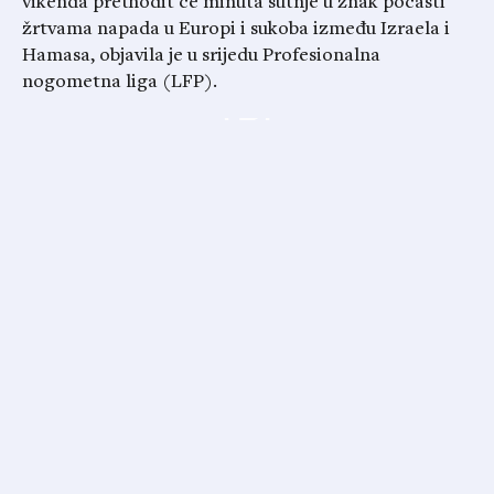
vikenda prethodit će minuta šutnje u znak počasti
žrtvama napada u Europi i sukoba između Izraela i
Hamasa, objavila je u srijedu Profesionalna
nogometna liga (LFP).