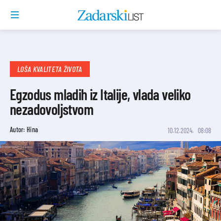
LOŠA KVALITETA ŽIVOTA
Egzodus mladih iz Italije, vlada veliko
nezadovoljstvom
Autor: Hina
10.12.2024.
08:08