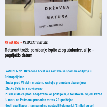
HRVATSKA
REZULTATI MATURE
Maturant tražio pomicanje ispita zbog utakmice, ali je –
pogriješio datum
VANDALIZAM! Ukradena hrvatska zastava sa spomen-obilježja u
Dobropoljcima
Sudar pred Virskim mostom, zastoj u prometu u oba smjera
Zlatko Dalić ima novi posao
Mislili su da će proći neopaženo, ali policija ih je zaustavila: Slijedi kazna
U moru na Pašmanu pronađen mrtav 24-godišnjak
Gosti spalili apartman pa mirno nastavili tulumariti: ‘Smijali su se i