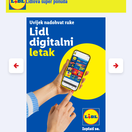
Lidlova super ponuda