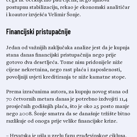
čega ne očekujemo pad cijena, nego njihovu
postupnu stabilizaciju, rekao je ekonomski analitičar
i koautor izvješća Velimir Šonje.
Financijski pristupačnije
Jedan od važnijih zaključaka analize jest da je kupnja
stana danas financijski pristupačnija nego prije
gotovo dva desetljeća. Tome nisu pridonijele niže
cijene nekretnina, nego rast plaća i zaposlenosti,
povoljniji uvjeti kreditiranja te niže kamatne stope.
Prema izračunima autora, za kupnju novog stana od
70 četvornih metara danas je potrebno izdvojiti 11,4
prosječnih godišnjih plaća, što je oko 25 posto manje
nego 2008. Šonje smatra da se današnje tržište bitno
razlikuje od onoga prije velike financijske krize.
– Hrvatska je ušla u zrelu fazu građevinskog ciklusa,