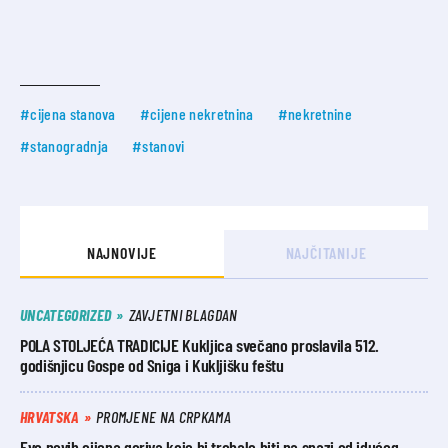
#cijena stanova
#cijene nekretnina
#nekretnine
#stanogradnja
#stanovi
NAJNOVIJE
NAJČITANIJE
UNCATEGORIZED
ZAVJETNI BLAGDAN
POLA STOLJEĆA TRADICIJE Kukljica svečano proslavila 512.
godišnjicu Gospe od Sniga i Kukljišku feštu
HRVATSKA
PROMJENE NA CRPKAMA
Evo novih cijena goriva koje bi trebale biti na snazi od idućeg