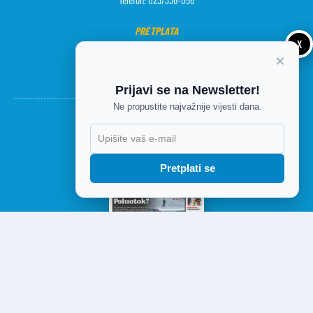
PRETPLATA
X
Telefon: 051/650-043
×
Radno vrijeme od 7 do 15 sati
Prijavi se na Newsletter!
Ne propustite najvažnije vijesti dana.
Pretplati se
DANAŠNJE IZDANJE