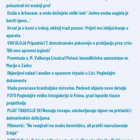
pokazivali mi srednji prst’
Došla u Arbanase, a onda doživjela veliki šok! ‘Jedna osoba uspjela je
baciti sjenu…’
Hrvat je u komi u Irskoj, obitelj traži pomoć: Prijeti mu isključivanje s
aparata
VRO OLUJA Pripadnici 7. domobranske pukovnije o probijanju prve crte:
‘Bili smo spremni izginuti’
Preminula s. M. Valburga (Josica) Petani, benediktinka samostana sv.
Marije u Zadru
Objavljeni nalazi i analize o opasnom otpadu u Lici. Pogledajte
dokumente
Vlada povećava braniteljske mirovine, Medved objavio nove detalje
FOTO Pogledajte veliku fotogaleriju iz Knina, grad ispunile tisuće
posjetitelja
PIJAT TRADICIJE (9) Nemaju ćevape, oduševljavaju sipom na privlački i
dalmatinskim delicijama
Milanović: “Ne reagirati na svaku besmislicu, ali pratiti naoružavanje
Srbije”