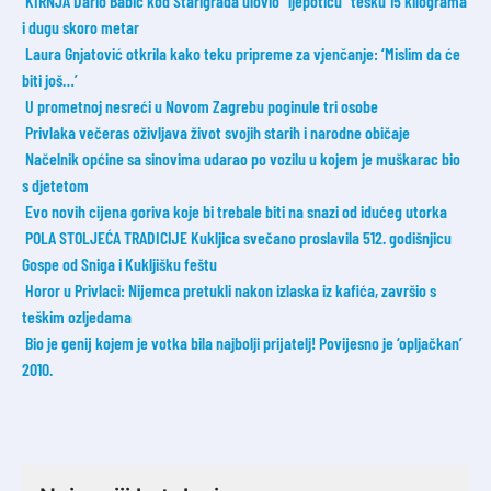
KIRNJA Dario Babić kod Starigrada ulovio “ljepoticu” tešku 15 kilograma
i dugu skoro metar
Laura Gnjatović otkrila kako teku pripreme za vjenčanje: ‘Mislim da će
biti još…’
U prometnoj nesreći u Novom Zagrebu poginule tri osobe
Privlaka večeras oživljava život svojih starih i narodne običaje
Načelnik općine sa sinovima udarao po vozilu u kojem je muškarac bio
s djetetom
Evo novih cijena goriva koje bi trebale biti na snazi od idućeg utorka
POLA STOLJEĆA TRADICIJE Kukljica svečano proslavila 512. godišnjicu
Gospe od Sniga i Kukljišku feštu
Horor u Privlaci: Nijemca pretukli nakon izlaska iz kafića, završio s
teškim ozljedama
Bio je genij kojem je votka bila najbolji prijatelj! Povijesno je ‘opljačkan’
2010.