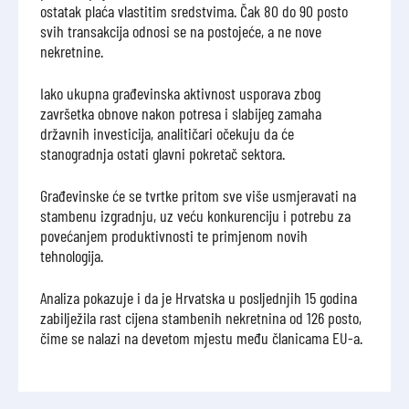
ostatak plaća vlastitim sredstvima. Čak 80 do 90 posto
svih transakcija odnosi se na postojeće, a ne nove
nekretnine.
Iako ukupna građevinska aktivnost usporava zbog
završetka obnove nakon potresa i slabijeg zamaha
državnih investicija, analitičari očekuju da će
stanogradnja ostati glavni pokretač sektora.
Građevinske će se tvrtke pritom sve više usmjeravati na
stambenu izgradnju, uz veću konkurenciju i potrebu za
povećanjem produktivnosti te primjenom novih
tehnologija.
Analiza pokazuje i da je Hrvatska u posljednjih 15 godina
zabilježila rast cijena stambenih nekretnina od 126 posto,
čime se nalazi na devetom mjestu među članicama EU-a.