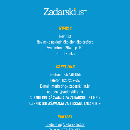
IZDAVAČ
Novi list
Novinsko nakladničko dioničko društvo
Zvonimirova 20A, p.p. 130
51000 Rijeka
MARKETING
Telefon: 023/336-055
Telefon: 023/232-757
E-mail:
marketing@zadarskilist.hr
natjecaji@zadarskilist.hr
CJENIK OGLAŠAVANJA ZA ZADARSKILIST.HR »
CJENIK OGLAŠAVANJA ZA TISKANO IZDANJE »
KONTAKT
urednistvo@zadarskilist.hr
Telefon: 023/336-056