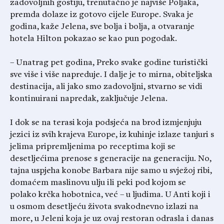
zadovoljnih gostiju, trenutačno je najviše Poljaka,
premda dolaze iz gotovo cijele Europe. Svaka je
godina, kaže Jelena, sve bolja i bolja, a otvaranje
hotela Hilton pokazao se kao pun pogodak.
– Unatrag pet godina, Preko svake godine turistički
sve više i više napreduje. I dalje je to mirna, obiteljska
destinacija, ali jako smo zadovoljni, stvarno se vidi
kontinuirani napredak, zaključuje Jelena.
I dok se na terasi koja podsjeća na brod izmjenjuju
jezici iz svih krajeva Europe, iz kuhinje izlaze tanjuri s
jelima pripremljenima po receptima koji se
desetljećima prenose s generacije na generaciju. No,
tajna uspjeha konobe Barbara nije samo u svježoj ribi,
domaćem maslinovu ulju ili peki pod kojom se
polako krčka hobotnica, već – u ljudima. U Anti koji i
u osmom desetljeću života svakodnevno izlazi na
more, u Jeleni koja je uz ovaj restoran odrasla i danas