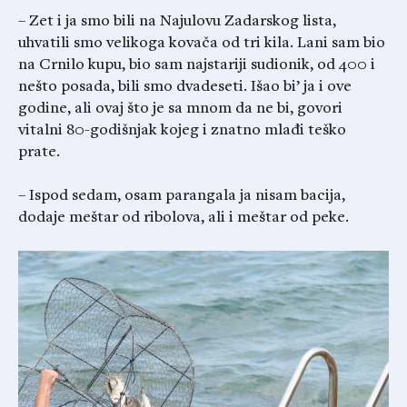
– Zet i ja smo bili na Najulovu Zadarskog lista,
uhvatili smo velikoga kovača od tri kila. Lani sam bio
na Crnilo kupu, bio sam najstariji sudionik, od 400 i
nešto posada, bili smo dvadeseti. Išao bi’ ja i ove
godine, ali ovaj što je sa mnom da ne bi, govori
vitalni 80-godišnjak kojeg i znatno mlađi teško
prate.
– Ispod sedam, osam parangala ja nisam bacija,
dodaje meštar od ribolova, ali i meštar od peke.