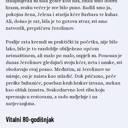
iznajmljivali su slali goste kod nas, imali smo dobru
hranu, svaku večer je sve bilo puno. Radili smo ja,
pokojna žena, Jelena i starija kćer Barbara te kuhar.
Ali, došao je rat, bila je to gotova stvar, svi smo
zatvorili, prepričava Jerolimov.
Poslije rata krenuli su praktički iz početka, nije bilo
lako, bilo je to razdoblje obilježeno općom
neimaštinom, ali malo po malo, uspjeli su. Ponosan je
danas Jerolimov gledajući svoju kćer, zeta i unuke, svi
obožavaju ovaj posao. Međutim, ni Jerolimov ne
miruje, on je zaista kao mladić. Dok pričamo, peče
preške bubaniće, poseban kruh hrskav izvana, mekan
kao oblak iznutra. Svakodnevno lovi ribu koju
spremaju u restoranu, a rado sudjeluje i na
natjecanjima.
Vitalni 80-godišnjak