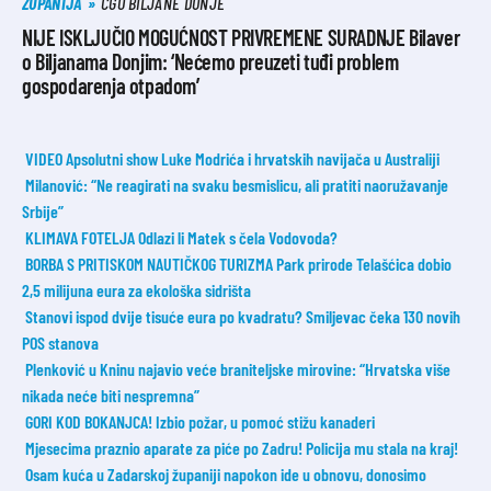
ŽUPANIJA
CGO BILJANE DONJE
NIJE ISKLJUČIO MOGUĆNOST PRIVREMENE SURADNJE Bilaver
o Biljanama Donjim: ‘Nećemo preuzeti tuđi problem
gospodarenja otpadom’
VIDEO Apsolutni show Luke Modrića i hrvatskih navijača u Australiji
Milanović: “Ne reagirati na svaku besmislicu, ali pratiti naoružavanje
Srbije”
KLIMAVA FOTELJA Odlazi li Matek s čela Vodovoda?
BORBA S PRITISKOM NAUTIČKOG TURIZMA Park prirode Telašćica dobio
2,5 milijuna eura za ekološka sidrišta
Stanovi ispod dvije tisuće eura po kvadratu? Smiljevac čeka 130 novih
POS stanova
Plenković u Kninu najavio veće braniteljske mirovine: “Hrvatska više
nikada neće biti nespremna”
GORI KOD BOKANJCA! Izbio požar, u pomoć stižu kanaderi
Mjesecima praznio aparate za piće po Zadru! Policija mu stala na kraj!
Osam kuća u Zadarskoj županiji napokon ide u obnovu, donosimo