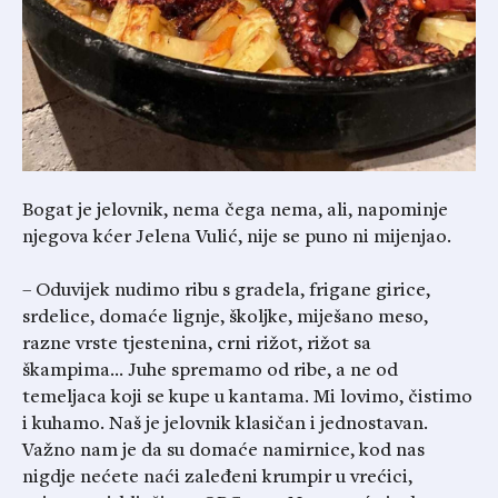
Bogat je jelovnik, nema čega nema, ali, napominje
njegova kćer Jelena Vulić, nije se puno ni mijenjao.
– Oduvijek nudimo ribu s gradela, frigane girice,
srdelice, domaće lignje, školjke, miješano meso,
razne vrste tjestenina, crni rižot, rižot sa
škampima… Juhe spremamo od ribe, a ne od
temeljaca koji se kupe u kantama. Mi lovimo, čistimo
i kuhamo. Naš je jelovnik klasičan i jednostavan.
Važno nam je da su domaće namirnice, kod nas
nigdje nećete naći zaleđeni krumpir u vrećici,