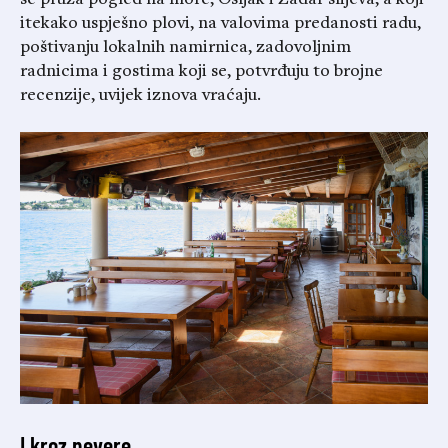
se pruža pogled na more, Ošljak i Zadar slijeva, a koji
itekako uspješno plovi, na valovima predanosti radu,
poštivanju lokalnih namirnica, zadovoljnim
radnicima i gostima koji se, potvrđuju to brojne
recenzije, uvijek iznova vraćaju.
I kroz nevere