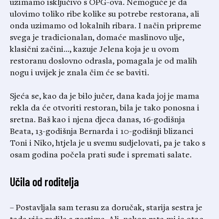
uzimamo isključivo s OPG-ova. Nemoguće je da
ulovimo toliko ribe kolike su potrebe restorana, ali
onda uzimamo od lokalnih ribara. I način pripreme
svega je tradicionalan, domaće maslinovo ulje,
klasični začini…, kazuje Jelena koja je u ovom
restoranu doslovno odrasla, pomagala je od malih
nogu i uvijek je znala čim će se baviti.
Sjeća se, kao da je bilo jučer, dana kada joj je mama
rekla da će otvoriti restoran, bila je tako ponosna i
sretna. Baš kao i njena djeca danas, 16-godišnja
Beata, 13-godišnja Bernarda i 10-godišnji blizanci
Toni i Niko, htjela je u svemu sudjelovati, pa je tako s
osam godina počela prati suđe i spremati salate.
Učila od roditelja
– Postavljala sam terasu za doručak, starija sestra je