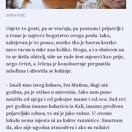
Jelena Vulić
Osjete to gosti, pa se vraćaju, pa postanu i prijatelji i
u tome je najveće bogatstvo ovoga posla. Iako,
zahtjevan je to posao, svatko tko je barem kratko
uzeo tacnu u ruke zna koliko. Stoga, a i s obzirom na
to se širila obitelj, više ne rade šest mjeseci kao prije,
nego četiri, a Jelena je konobarenje prepustila
mlađima i uhvatila se kuhinje.
– Imali smo istog kuhara, Ivu Mašinu, dugi niz
godina, pa je otišao u mirovinu. Jako sam puno
naučila od njega i od pokojne mame i od oca. Sad već
pet godina imamo kuharicu iz Kali, imamo predivan
prijateljski odnos, to mi je jako važno. U ovome
lokalu nema mjesta ni za kakve razmirice. Smatram
da, ako nije ugodna atmosfera i ako su radnici