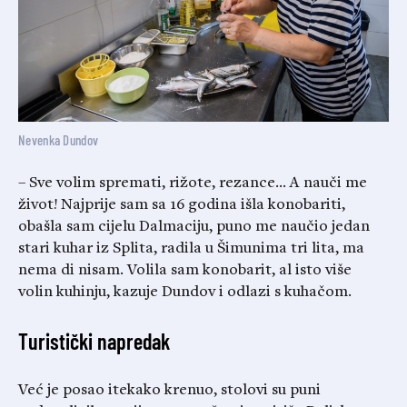
Nevenka Dundov
– Sve volim spremati, rižote, rezance… A nauči me
život! Najprije sam sa 16 godina išla konobariti,
obašla sam cijelu Dalmaciju, puno me naučio jedan
stari kuhar iz Splita, radila u Šimunima tri lita, ma
nema di nisam. Volila sam konobarit, al isto više
volin kuhinju, kazuje Dundov i odlazi s kuhačom.
Turistički napredak
Već je posao itekako krenuo, stolovi su puni