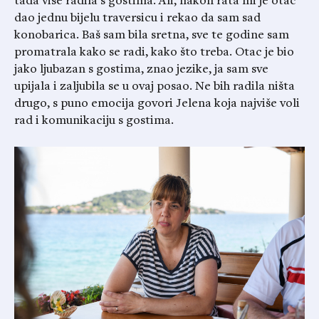
tada više radila s gostima. Ali, nakon rata mi je otac
dao jednu bijelu traversicu i rekao da sam sad
konobarica. Baš sam bila sretna, sve te godine sam
promatrala kako se radi, kako što treba. Otac je bio
jako ljubazan s gostima, znao jezike, ja sam sve
upijala i zaljubila se u ovaj posao. Ne bih radila ništa
drugo, s puno emocija govori Jelena koja najviše voli
rad i komunikaciju s gostima.