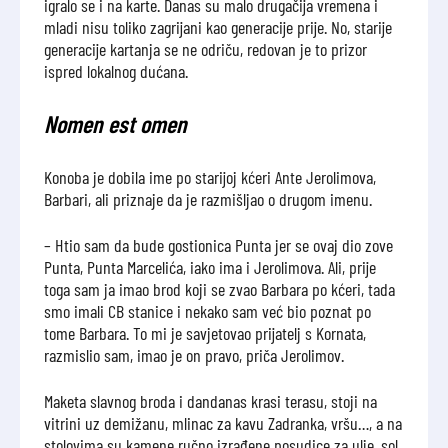
igralo se i na karte. Danas su malo drugačija vremena i
mladi nisu toliko zagrijani kao generacije prije. No, starije
generacije kartanja se ne odriču, redovan je to prizor
ispred lokalnog dućana.
Nomen est omen
Konoba je dobila ime po starijoj kćeri Ante Jerolimova,
Barbari, ali priznaje da je razmišljao o drugom imenu.
– Htio sam da bude gostionica Punta jer se ovaj dio zove
Punta, Punta Marcelića, iako ima i Jerolimova. Ali, prije
toga sam ja imao brod koji se zvao Barbara po kćeri, tada
smo imali CB stanice i nekako sam već bio poznat po
tome Barbara. To mi je savjetovao prijatelj s Kornata,
razmislio sam, imao je on pravo, priča Jerolimov.
Maketa slavnog broda i dandanas krasi terasu, stoji na
vitrini uz demižanu, mlinac za kavu Zadranka, vršu…, a na
stolovima su kamene ručno izrađene posudice za ulje, sol,