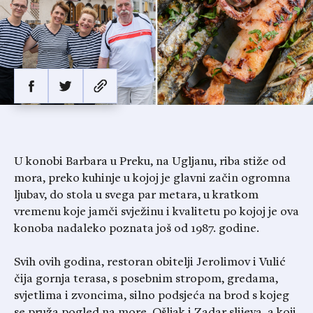
U konobi Barbara u Preku, na Ugljanu, riba stiže od
mora, preko kuhinje u kojoj je glavni začin ogromna
ljubav, do stola u svega par metara, u kratkom
vremenu koje jamči svježinu i kvalitetu po kojoj je ova
konoba nadaleko poznata još od 1987. godine.
Svih ovih godina, restoran obitelji Jerolimov i Vulić
čija gornja terasa, s posebnim stropom, gredama,
svjetlima i zvoncima, silno podsjeća na brod s kojeg