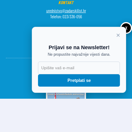
KONTAKT
urednistvo@zadarskilist.hr
Telefon: 023/336-056
X
PRETPLATA
×
Telefon: 051/650-043
Radno vrijeme od 7 do 15 sati
Prijavi se na Newsletter!
Ne propustite najvažnije vijesti dana.
Pretplati se