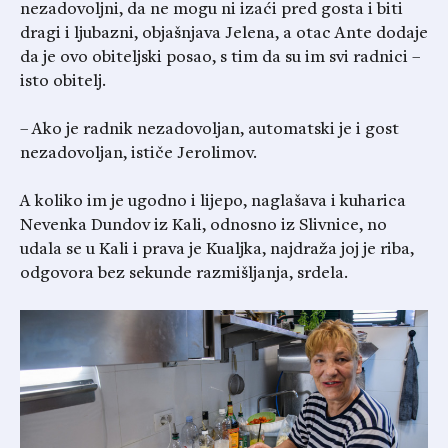
nezadovoljni, da ne mogu ni izaći pred gosta i biti
dragi i ljubazni, objašnjava Jelena, a otac Ante dodaje
da je ovo obiteljski posao, s tim da su im svi radnici –
isto obitelj.
– Ako je radnik nezadovoljan, automatski je i gost
nezadovoljan, ističe Jerolimov.
A koliko im je ugodno i lijepo, naglašava i kuharica
Nevenka Dundov iz Kali, odnosno iz Slivnice, no
udala se u Kali i prava je Kualjka, najdraža joj je riba,
odgovora bez sekunde razmišljanja, srdela.