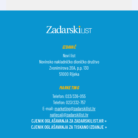
IZDAVAČ
Novi list
Novinsko nakladničko dioničko društvo
Zvonimirova 20A, p.p. 130
51000 Rijeka
MARKETING
Telefon: 023/336-055
Telefon: 023/232-757
E-mail:
marketing@zadarskilist.hr
natjecaji@zadarskilist.hr
CJENIK OGLAŠAVANJA ZA ZADARSKILIST.HR »
CJENIK OGLAŠAVANJA ZA TISKANO IZDANJE »