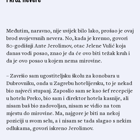
Međutim, naravno, nije uvijek bilo lako, prošao je ovaj
brod svojevrsnih nevera. No, kada je krenuo, govori
80-godišnji Ante Jerolimov, otac Jelene Vulić koja
danas vodi posao, znao je da će ovo biti težak kruh i
da je ovo posao u kojem nema mirovine.
– Završio sam ugostiteljsku školu za konobara u
Dubrovniku, onda u Zagrebu hotelijersku, to je nekad
bio najveći stupanj. Zaposlio sam se kao šef recepcije
u hotelu Preko, bio sam i direktor hotela kasnije, ali
nisam baš bio zadovoljan, nisam se vidio na tom
mjestu do mirovine. Ma, najgore je biti na nekoj
poziciji u svom selu, a i nisam se tada slagao s nekim
odlukama, govori iskreno Jerolimov.