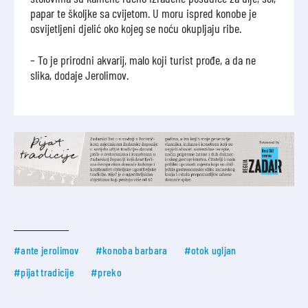
papar te školjke sa cvijetom. U moru ispred konobe je
osvijetljeni djelić oko kojeg se noću okupljaju ribe.
– To je prirodni akvarij, malo koji turist prođe, a da ne
slika, dodaje Jerolimov.
#ante jerolimov
#konoba barbara
#otok ugljan
#pijat tradicije
#preko