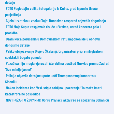
detalje
FOTO Pogledajte veliku fotogaleriju iz Knina, grad ispunile tisuće
posjetitelja
Cijela Hrvatska u znaku Oluje: Donosimo raspored najvećih događanja
FOTO Maja Šuput raspjevala tisuće u Vrsima, usred koncerta pala i
prosidba!
Osam kuća porušenih u Domovinskom ratu napokon ide u obnovu,
donosimo detalje
Veliko obilježavanje Oluje u Škabrnji: Organizatori pripremili glazbeni
spektakl i bogatu ponudu
Vozačica nije mogla vjerovati što vidi na cesti od Murvice prema Zadru!
‘Ovo mi nije jasno!’
Policija objavila detaljne upute uoči Thompsonovog koncerta u
Šibeniku
Nakon incidenta kod Vrsi, stiglo ozbiljno upozorenje! To može imati
katastrofalne posljedice
NOVI POŽARI U ŽUPANIJI! Gori u Privlaci, aktivirao se i požar na Bokanjcu