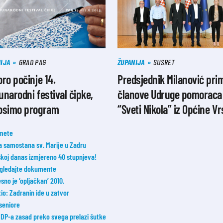
IJA
GRAD PAG
ŽUPANIJA
SUSRET
ro počinje 14.
Predsjednik Milanović pri
narodni festival čipke,
članove Udruge pomoraca
osimo program
“Sveti Nikola” iz Općine Vr
 mete
ka samostana sv. Marije u Zadru
oj danas izmjereno 40 stupnjeva!
Pogledajte dokumente
esno je ‘opljačkan’ 2010.
tio: Zadranin ide u zatvor
 seniore
f DP-a zasad preko svega prelazi šutke