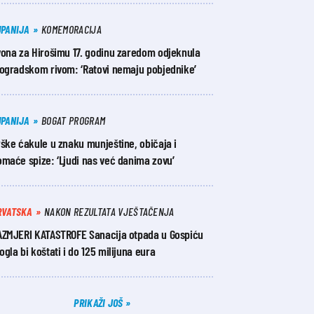
UPANIJA
KOMEMORACIJA
vona za Hirošimu 17. godinu zaredom odjeknula
iogradskom rivom: ‘Ratovi nemaju pobjednike’
UPANIJA
BOGAT PROGRAM
ške ćakule u znaku munještine, običaja i
maće spize: ‘Ljudi nas već danima zovu’
RVATSKA
NAKON REZULTATA VJEŠTAČENJA
AZMJERI KATASTROFE Sanacija otpada u Gospiću
gla bi koštati i do 125 milijuna eura
PRIKAŽI JOŠ