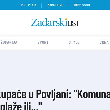
PRETPLATA
MARKETING
IMPRESSUM
 ŽUPANIJA
SPORT
STYLE
CRNA
kupače u Povljani: "Komuna
aže ili..."