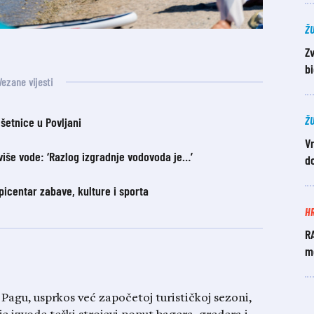
Ž
Z
b
Vezane vijesti
Ž
 šetnice u Povljani
Vr
više vode: ‘Razlog izgradnje vodovoda je…’
do
picentar zabave, kulture i sporta
H
R
mo
 Pagu, usprkos već započetoj turističkoj sezoni,