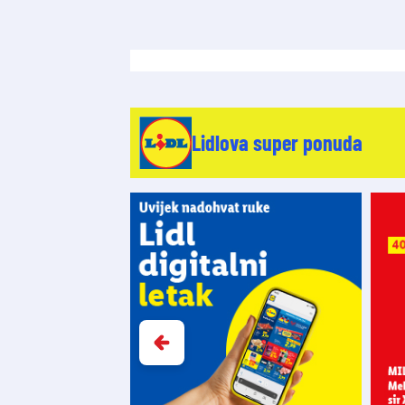
Lidlova super ponuda