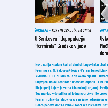
ŽUPANIJA
KONSTITUIRAJUĆA SJEDNICA
ŽUPAN
U Benkovcu i depopulacija
Usko
“formirala” Gradsko vijeće
Među
don
Nova serija krađa u Zadru i okolici: Lopovi nisu birali
Preminula s. M. Valburga (Josica) Petani, benediktin
VRHUNAC TOPLINSKOG VALA Na ovom mjestu u Hrvatsk
Objavljeni nalazi i analize o opasnom otpadu u Lici. 
Bio je genij kojem je votka bila najbolji prijatelj! Povij
Sud mu dao više prilika, ali jednu pogrešku nije opros
Primarni cilj je da mlade igrače ne iznenadi prijelaz u
Dabro ponovo diktira Penavi saborske inicijative. Še