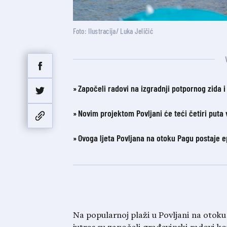
Foto: Ilustracija/ Luka Jeličić
Započeli radovi na izgradnji potpornog zida i
Novim projektom Povljani će teći četiri puta 
Ovoga ljeta Povljana na otoku Pagu postaje e
Na popularnoj plaži u Povljani na otoku