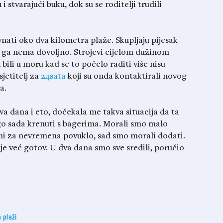
i stvarajući buku, dok su se roditelji trudili
nati oko dva kilometra plaže. Skupljaju pijesak
 ga nema dovoljno. Strojevi cijelom dužinom
 bili u moru kad se to počelo raditi više nisu
jetitelj za
24sata
koji su onda kontaktirali novog
a.
a dana i eto, dočekala me takva situacija da ta
ego sada krenuti s bagerima. Morali smo malo
imi za nevremena povuklo, sad smo morali dodati.
je već gotov. U dva dana smo sve sredili, poručio
 plaži