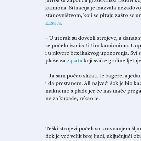
jutros su započeli građevinski radovi ko
kamiona. Situacija je izazvala nezadovo
stanovništvom, koji se pitaju zašto se ur
24sata
.
– U utorak su dovezli strojeve, a danas su
se počelo izmicati tim kamionima. Uopće 
i u rikverc bez ikakvog upozorenja. Svi s
plaže za
24sata
koji svake godine ljetuj
– Ja sam počeo slikati te bagere, a jeda
i da prestanem. Ali najveći šok je bio k
maknemo s plaže jer će nas inače pregaz
ne za kupače, rekao je.
Teški strojevi počeli su s ravnanjem šlj
dok je već velik broj ljudi, uključujući 