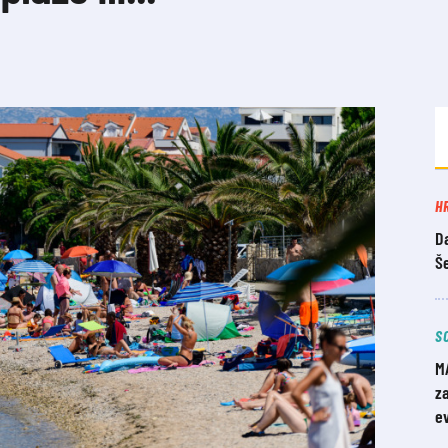
H
Da
Š
S
M
z
e