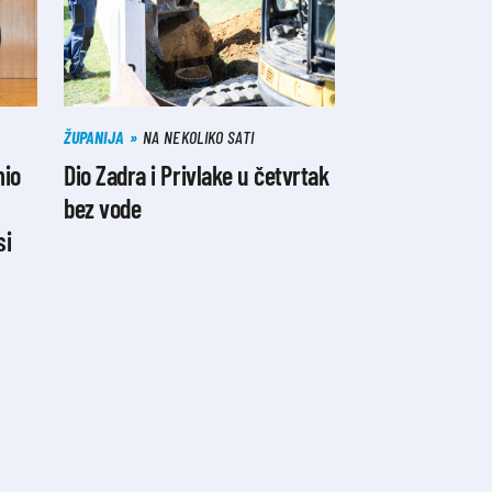
ŽUPANIJA
NA NEKOLIKO SATI
mio
Dio Zadra i Privlake u četvrtak
bez vode
si