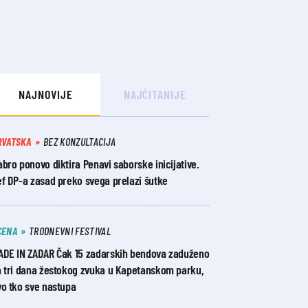
NAJNOVIJE
NAJČITANIJE
RVATSKA
BEZ KONZULTACIJA
bro ponovo diktira Penavi saborske inicijative.
ef DP-a zasad preko svega prelazi šutke
CENA
TRODNEVNI FESTIVAL
ADE IN ZADAR Čak 15 zadarskih bendova zaduženo
a tri dana žestokog zvuka u Kapetanskom parku,
vo tko sve nastupa