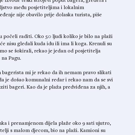
je izvode teški strojevi poput bagera, gredera i
ljstvo među posjetiteljima i lokalnim
eđenje nije obavilo prije dolaska turista, piše
 počeli raditi. Oko 50 ljudi koliko je bilo na plaži
nisu gledali kuda idu ili ima li koga. Krenuli su
mo se šokirali, rekao je jedan od posjetitelja
e na Pagu.
n bagerista mi je rekao da ih nemam pravo slikati
ada je došao komunalni redar i rekao nam da se svi
iti bageri. Kao da je plaža predviđena za njih, a
unka i prenamjenom dijela plaže oko 9 sati ujutro,
obitelji s malom djecom, bio na plaži. Kamioni su