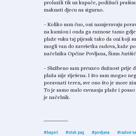
prolazili tik uz kupače, podižući prašinu 
maknuti djecu na sigurno.
– Koliko sam čuo, oni namjeravaju porav
na kamion i onda ga raznose tamo gdje
plaže vuku taj pijesak tako da oni koji su
mogli van do završetka radova, kaže pos
načelnika Općine Povljana, Šimu Jurišić
– Službeno sam preuzeo dužnost prije dv
plaža nije riješena. I što sam mogao n
poravnati teren, sve ono što je more z
To je samo malo ravnanja plaže i posao 
je načelnik.
#bageri
#otok pag
#povljana
#radovi na