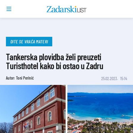
DITE SE VRAĆA MATERI
Tankerska plovidba želi preuzeti
Turisthotel kako bi ostao u Zadru
Autor: Toni Perinić
25.02.2023.
15:14