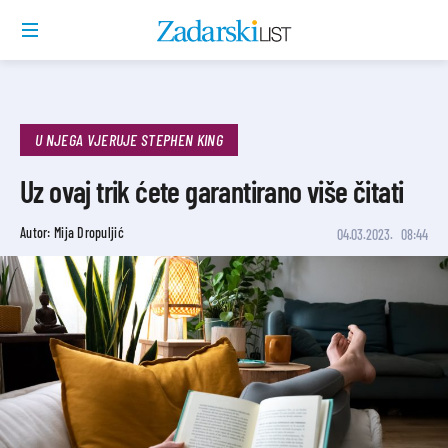
U NJEGA VJERUJE STEPHEN KING
Uz ovaj trik ćete garantirano više čitati
Autor: Mija Dropuljić
04.03.2023.
08:44