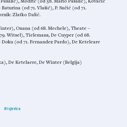
 Pašalić), Modrić (od 58. Mario Pašalić), Kovačić
 Baturina (od 71. Vlašić), P. Sučić (od 71.
rnik: Zlatko Dalić.
inter), Onana (od 68. Mechele), Theate –
79. Witsel), Tielemans, De Cuyper (od 68.
 Doku (od 71. Fernandez Pardo), De Keteleare
ka), De Ketelaere, De Winter (Belgija)
#rujevica