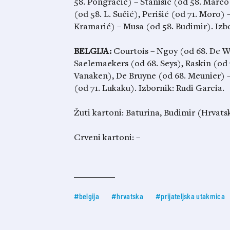
58. Pongračić) – Stanišić (od 58. Marco
(od 58. L. Sučić), Perišić (od 71. Moro) –
Kramarić) – Musa (od 58. Budimir). Izbo
BELGIJA:
Courtois – Ngoy (od 68. De W
Saelemaekers (od 68. Seys), Raskin (od 
Vanaken), De Bruyne (od 68. Meunier) –
(od 71. Lukaku). Izbornik: Rudi Garcia.
Žuti kartoni: Baturina, Budimir (Hrvats
Crveni kartoni: –
#belgija
#hrvatska
#prijateljska utakmica