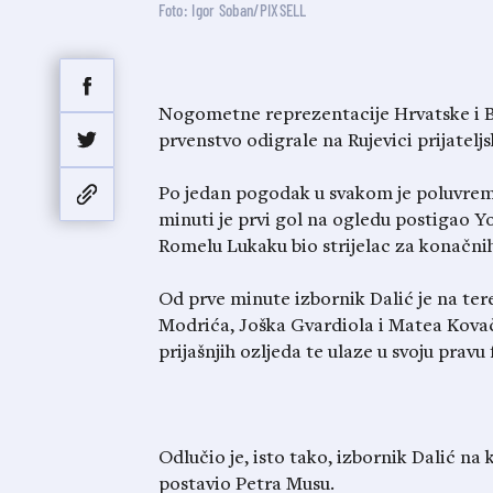
Foto: Igor Soban/PIXSELL
Nogometne reprezentacije Hrvatske i Be
prvenstvo odigrale na Rujevici prijateljsk
Po jedan pogodak u svakom je poluvremen
minuti je prvi gol na ogledu postigao Yo
Romelu Lukaku bio strijelac za konačnih
Od prve minute izbornik Dalić je na ter
Modrića, Joška Gvardiola i Matea Kovači
prijašnjih ozljeda te ulaze u svoju pravu
Odlučio je, isto tako, izbornik Dalić na
postavio Petra Musu.