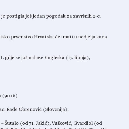
 je postigla još jedan pogodak za završnih 2-0.
etsko prvenstvo Hrvatska će imati u nedjelju kada
L gdje se još nalaze Engleska (17. lipnja),
u (90+6)
ac: Rade Obrenovič (Slovenija).
 – Šutalo (od 71. Jakić), Vušković, Gvardiol (od