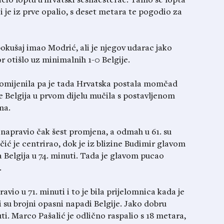
acio loptu u hrvatski šesnaesterac. Tamo se lopta
i je iz prve opalio, s deset metara te pogodio za
okušaj imao Modrić, ali je njegov udarac jako
 otišlo uz minimalnih 1-0 Belgije.
promijenila pa je tada Hrvatska postala momčad
e Belgija u prvom dijelu mučila s postavljenom
ma.
 napravio čak šest promjena, a odmah u 61. su
čić je centrirao, dok je iz blizine Budimir glavom
a Belgija u 74. minuti. Tada je glavom pucao
.
vio u 71. minuti i to je bila prijelomnica kada je
i su brojni opasni napadi Belgije. Jako dobru
uti. Marco Pašalić je odlično raspalio s 18 metara,