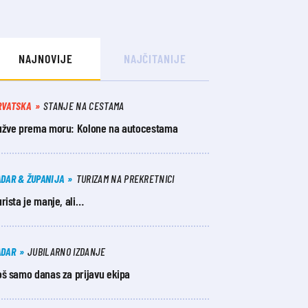
NAJNOVIJE
NAJČITANIJE
RVATSKA
STANJE NA CESTAMA
užve prema moru: Kolone na autocestama
ADAR & ŽUPANIJA
TURIZAM NA PREKRETNICI
rista je manje, ali…
ADAR
JUBILARNO IZDANJE
oš samo danas za prijavu ekipa