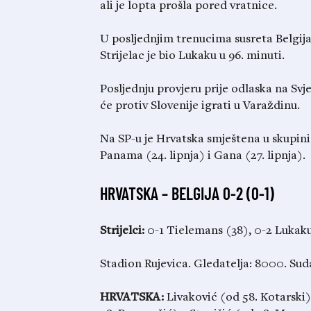
ali je lopta prošla pored vratnice.
U posljednjim trenucima susreta Belgija
Strijelac je bio Lukaku u 96. minuti.
Posljednju provjeru prije odlaska na Svj
će protiv Slovenije igrati u Varaždinu.
Na SP-u je Hrvatska smještena u skupini 
Panama (24. lipnja) i Gana (27. lipnja).
HRVATSKA – BELGIJA 0-2 (0-1)
Strijelci:
0-1 Tielemans (38), 0-2 Lukak
Stadion Rujevica. Gledatelja: 8000. Sud
HRVATSKA:
Livaković (od 58. Kotarski)