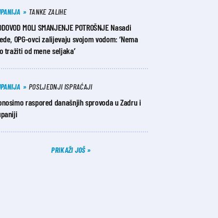
UPANIJA
TANKE ZALIHE
ODOVOD MOLI SMANJENJE POTROŠNJE Nasadi
tede, OPG-ovci zalijevaju svojom vodom: ‘Nema
o tražiti od mene seljaka’
UPANIJA
POSLJEDNJI ISPRAĆAJI
onosimo raspored današnjih sprovoda u Zadru i
paniji
PRIKAŽI JOŠ