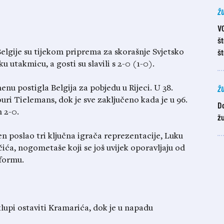
Ž
V
š
št
lgije su tijekom priprema za skorašnje Svjetsko
u utakmicu, a gosti su slavili s 2-0 (1-0).
Ž
u postigla Belgija za pobjedu u Rijeci. U 38.
uri Tielemans, dok je sve zaključeno kada je u 96.
D
 2-0.
žu
en poslao tri ključna igrača reprezentacije, Luku
ća, nogometaše koji se još uvijek oporavljaju od
 formu.
 klupi ostaviti Kramarića, dok je u napadu