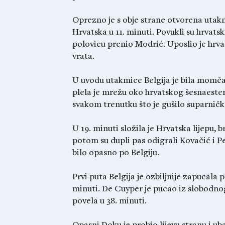
Oprezno je s obje strane otvorena utakmic
Hrvatska u 11. minuti. Povukli su hrvats
polovicu prenio Modrić. Uposlio je hrva
vrata.
U uvodu utakmice Belgija je bila momčad 
plela je mrežu oko hrvatskog šesnaesterc
svakom trenutku što je gušilo suparničk
U 19. minuti složila je Hrvatska lijepu, b
potom su dupli pas odigrali Kovačić i Pe
bilo opasno po Belgiju.
Prvi puta Belgija je ozbiljnije zapucal
minuti. De Cuyper je pucao iz slobodnog
povela u 38. minuti.