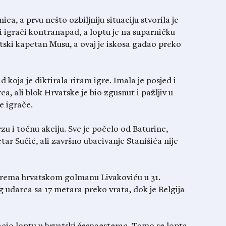
a, a prvu nešto ozbiljniju situaciju stvorila je
ki igrači kontranapad, a loptu je na suparničku
tski kapetan Musu, a ovaj je iskosa gađao preko
koja je diktirala ritam igre. Imala je posjed i
a, ali blok Hrvatske je bio zgusnut i pažljiv u
e igrače.
rzu i točnu akciju. Sve je počelo od Baturine,
tar Sučić, ali završno ubacivanje Stanišića nije
a prema hrvatskom golmanu Livakoviću u 31.
 udarca sa 17 metara preko vrata, dok je Belgija