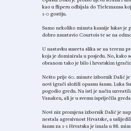
Opasni Doku je probio lijevu stranu i ub
kao u fliperu odbijala do Tielemansa koj
1-0 gostiju.
Samo nekoliko minuta kasnije lukav je p
dobro zaustavio Courtois te se na odmor
U nastavku susreta slika se na terenu 
koja je dominirala u posjedu. No, kako s
obranom tako je bilo i hrvatskim igrači
Nešto prije 60. minute izbornik Dalić je
novi igrači složili opasnu šansu. Luka Su
pogodio gredu. Na isti je način uzvratil
Vanaken, ali je u svemu ispriječila greda
Novi niz promjena izbornik Dalić je napra
nestala agresivnost Hrvatske, a uslijedil
šansu za 1-1 Hrvatska je imala u 88. min