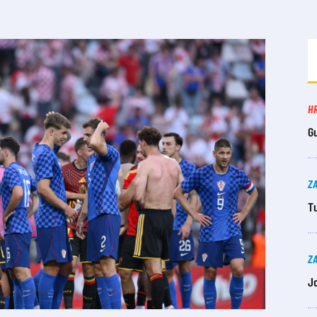
H
G
Z
Tu
Z
J