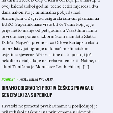
na turniru ACUD Cup u Kairu očekuje prvi nastup u
ovoj kalendarskoj godini, točno četiri mjeseca i dva
dana nakon što je minimalna pobjeda nad
Armenijom u Zagrebu osigurala izravan plasman na
EURO. Suparnik naše vrste bit će Tunis koji joj je
prije nešto manje od pet godina u Varaždinu nanio
prvi domaći poraz u izborničkom mandatu Zlatka
Dalića. Najveću prednost za Orlove Kartage trebalo
bi predstavljati igranje u domaćim klimatskim
uvjetima sjeverne Afrike, s time da tu postoji još
nekoliko detalja koje ne treba zanemariti. Naime, na
klupi Tunižana je Montasser Louhichi koji […]
NOGOMET
POSLJEDNJA PROVJERA
DINAMO ODIGRAO 1:1 PROTIV ČEŠKOG PRVAKA U
GENERALKI ZA SUPERKUP
Hrvatski nogometni prvak Dinamo u posljednjoj je
prijateljskoj utakmici na pripremama u Sloveniji