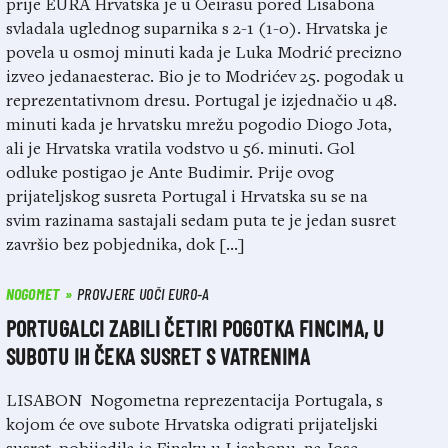
prije EURA Hrvatska je u Oeirasu pored Lisabona
svladala uglednog suparnika s 2-1 (1-0). Hrvatska je
povela u osmoj minuti kada je Luka Modrić precizno
izveo jedanaesterac. Bio je to Modrićev 25. pogodak u
reprezentativnom dresu. Portugal je izjednačio u 48.
minuti kada je hrvatsku mrežu pogodio Diogo Jota,
ali je Hrvatska vratila vodstvo u 56. minuti. Gol
odluke postigao je Ante Budimir. Prije ovog
prijateljskog susreta Portugal i Hrvatska su se na
svim razinama sastajali sedam puta te je jedan susret
završio bez pobjednika, dok […]
NOGOMET
PROVJERE UOČI EURO-A
PORTUGALCI ZABILI ČETIRI POGOTKA FINCIMA, U
SUBOTU IH ČEKA SUSRET S VATRENIMA
LISABON Nogometna reprezentacija Portugala, s
kojom će ove subote Hrvatska odigrati prijateljski