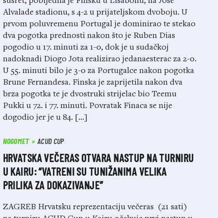
susret, pobijedila je Finsku u Lisabonu, na Jose
Alvalade stadionu, s 4-2 u prijateljskom dvoboju. U
prvom poluvremenu Portugal je dominirao te stekao
dva pogotka prednosti nakon što je Ruben Dias
pogodio u 17. minuti za 1-0, dok je u sudačkoj
nadoknadi Diogo Jota realizirao jedanaesterac za 2-0.
U 55. minuti bilo je 3-0 za Portugalce nakon pogotka
Brune Fernandesa. Finska je zaprijetila nakon dva
brza pogotka te je dvostruki strijelac bio Teemu
Pukki u 72. i 77. minuti. Povratak Finaca se nije
dogodio jer je u 84. […]
NOGOMET
ACUD CUP
HRVATSKA VEČERAS OTVARA NASTUP NA TURNIRU
U KAIRU: “VATRENI SU TUNIŽANIMA VELIKA
PRILIKA ZA DOKAZIVANJE”
ZAGREB Hrvatsku reprezentaciju večeras (21 sati)