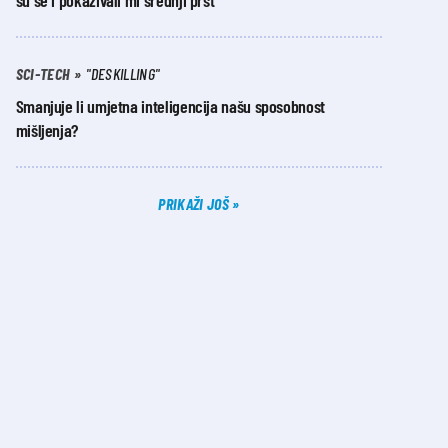
su se i pokazivali mi srednji prst’
SCI-TECH
"DESKILLING"
Smanjuje li umjetna inteligencija našu sposobnost
mišljenja?
PRIKAŽI JOŠ