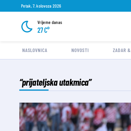
Petak, 7. kolovoza 2026
Vrijeme danas
27 C°
NASLOVNICA
NOVOSTI
ZADAR &
“prijateljska utakmica”