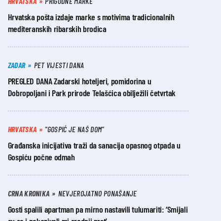
HRVATSKA
PRIGODNE MARKE
Hrvatska pošta izdaje marke s motivima tradicionalnih
mediteranskih ribarskih brodica
ZADAR
PET VIJESTI DANA
PREGLED DANA Zadarski hoteljeri, pomidorina u
Dobropoljani i Park prirode Telašćica obilježili četvrtak
HRVATSKA
"GOSPIĆ JE NAŠ DOM"
Građanska inicijativa traži da sanacija opasnog otpada u
Gospiću počne odmah
CRNA KRONIKA
NEVJEROJATNO PONAŠANJE
Gosti spalili apartman pa mirno nastavili tulumariti: ‘Smijali