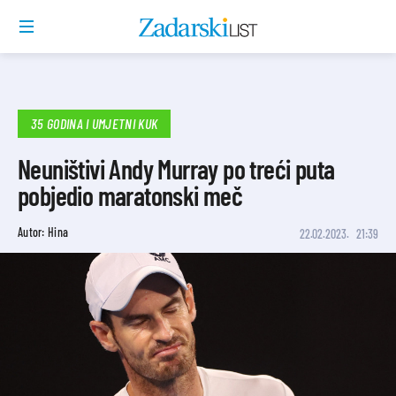
35 GODINA I UMJETNI KUK
Neuništivi Andy Murray po treći puta
pobjedio maratonski meč
Autor: Hina
22.02.2023.
21:39