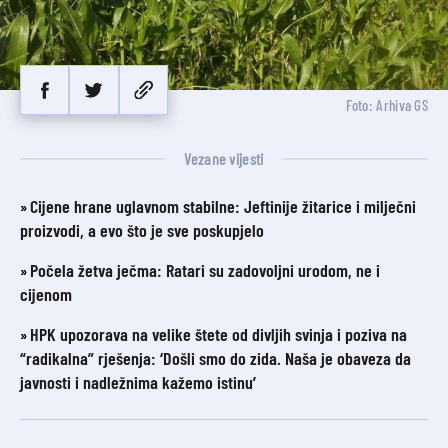
Foto: Arhiva GS
Vezane vijesti
Cijene hrane uglavnom stabilne: Jeftinije žitarice i milječni
proizvodi, a evo što je sve poskupjelo
Počela žetva ječma: Ratari su zadovoljni urodom, ne i
cijenom
HPK upozorava na velike štete od divljih svinja i poziva na
“radikalna” rješenja: ‘Došli smo do zida. Naša je obaveza da
javnosti i nadležnima kažemo istinu’