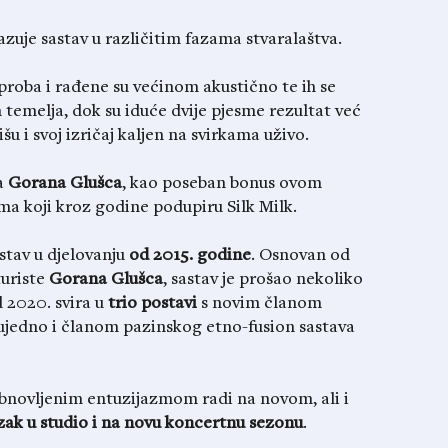
azuje sastav u različitim fazama stvaralaštva.
 proba i rađene su većinom akustično te ih se
 temelja, dok su iduće dvije pjesme rezultat već
išu i svoj izričaj kaljen na svirkama uživo.
a
Gorana
Glušca
, kao poseban bonus ovom
ma koji kroz godine podupiru Silk Milk.
stav u djelovanju
od 2015. godine
. Osnovan od
turiste
Gorana
Glušca
, sastav je prošao nekoliko
 2020. svira u
trio postavi
s novim članom
 ujedno i članom pazinskog etno-fusion sastava
obnovljenim entuzijazmom radi na novom, ali i
zak u studio i na novu koncertnu sezonu
.