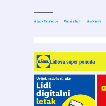
#Back Catalogue
#novi album
#silk milk
Lidlova super ponuda