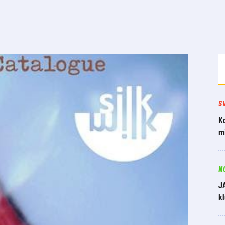
S
Ko
mi
N
J
k