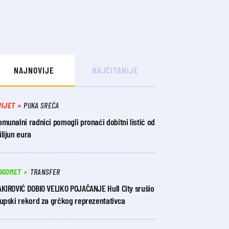
NAJNOVIJE
NAJČITANIJE
VIJET
PUKA SREĆA
munalni radnici pomogli pronaći dobitni listić od
lijun eura
OGOMET
TRANSFER
AKIROVIĆ DOBIO VELIKO POJAČANJE Hull City srušio
lupski rekord za grčkog reprezentativca