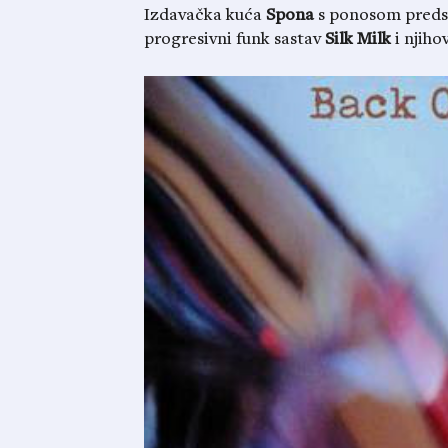
Izdavačka kuća
Spona
s ponosom predst
progresivni funk sastav
Silk Milk
i njiho