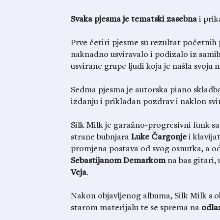
Svaka pjesma je tematski zasebna
i prik
Prve četiri pjesme su rezultat početnih
naknadno usviravalo i podizalo iz samih
usvirane grupe ljudi koja je našla svoju n
Sedma pjesma je autorska piano skladb
izdanju i prikladan pozdrav i naklon svi
Silk Milk je garažno-progresivni funk sa
strane bubnjara
Luke
Čargonje
i klavija
promjena postava od svog osnutka, a od
Sebastijanom
Demarkom
na bas gitari,
Veja
.
Nakon objavljenog albuma, Silk Milk s 
starom materijalu te se sprema na
odla