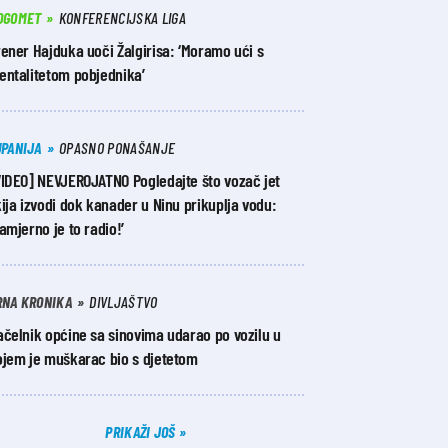
OGOMET
KONFERENCIJSKA LIGA
ener Hajduka uoči Žalgirisa: ‘Moramo ući s
entalitetom pobjednika’
UPANIJA
OPASNO PONAŠANJE
VIDEO] NEVJEROJATNO Pogledajte što vozač jet
ija izvodi dok kanader u Ninu prikuplja vodu:
amjerno je to radio!’
RNA KRONIKA
DIVLJAŠTVO
čelnik općine sa sinovima udarao po vozilu u
ojem je muškarac bio s djetetom
PRIKAŽI JOŠ