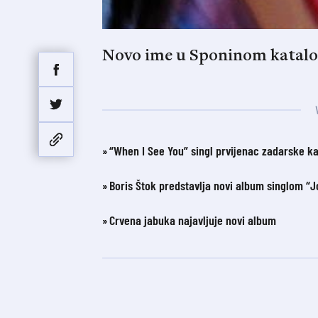
Novo ime u Sponinom katal
“When I See You” singl prvijenac zadarske k
Boris Štok predstavlja novi album singlom “
Crvena jabuka najavljuje novi album