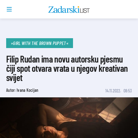
»GIRL WITH THE BROWN PUPPET«
Filip Rudan ima novu autorsku pjesmu
čiji spot otvara vrata u njegov kreativan
svijet
Autor: Ivana Kocijan
14.11.2022.
08:53