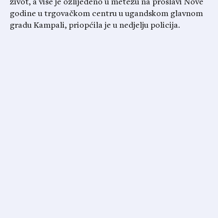
život, a više je ozlijeđeno u metežu na proslavi Nove
godine u trgovačkom centru u ugandskom glavnom
gradu Kampali, priopćila je u nedjelju policija.