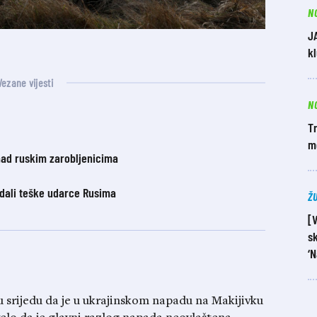
N
J
k
Vezane vijesti
N
Tr
m
nad ruskim zarobljenicima
adali teške udarce Rusima
Ž
[
sk
‘N
u srijedu da je u ukrajinskom napadu na Makijivku