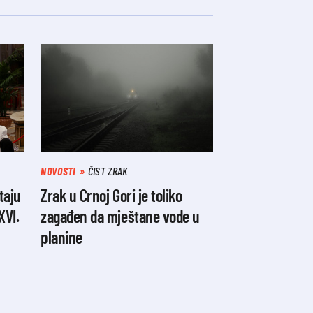
NOVOSTI
ČIST ZRAK
taju
Zrak u Crnoj Gori je toliko
XVI.
zagađen da mještane vode u
planine