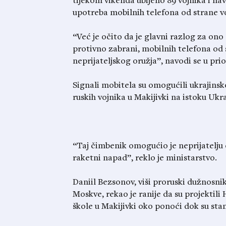
tijekom vikenda ubijeno 89 vojnika i na
upotreba mobilnih telefona od strane vo
“Već je očito da je glavni razlog za ono
protivno zabrani, mobilnih telefona od 
neprijateljskog oružja”, navodi se u pri
Signali mobitela su omogućili ukrajinsko
ruskih vojnika u Makijivki na istoku Ukra
“Taj čimbenik omogućio je neprijatelju d
raketni napad”, reklo je ministarstvo.
Daniil Bezsonov, viši proruski dužnosn
Moskve, rekao je ranije da su projekti
škole u Makijivki oko ponoći dok su stan