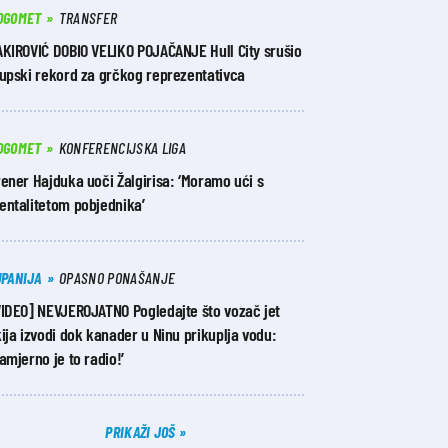
OGOMET
TRANSFER
AKIROVIĆ DOBIO VELIKO POJAČANJE Hull City srušio
lupski rekord za grčkog reprezentativca
OGOMET
KONFERENCIJSKA LIGA
ener Hajduka uoči Žalgirisa: ‘Moramo ući s
entalitetom pobjednika’
UPANIJA
OPASNO PONAŠANJE
VIDEO] NEVJEROJATNO Pogledajte što vozač jet
ija izvodi dok kanader u Ninu prikuplja vodu:
amjerno je to radio!’
PRIKAŽI JOŠ