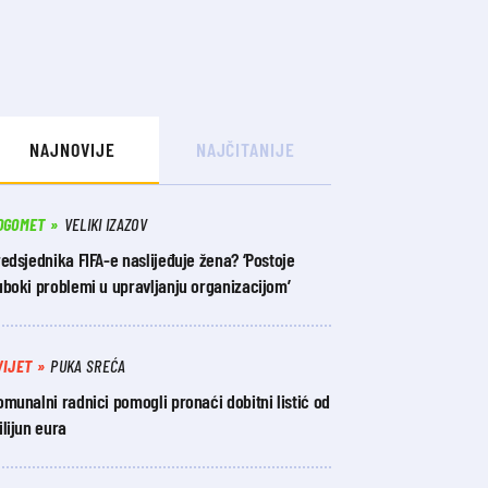
NAJNOVIJE
NAJČITANIJE
OGOMET
VELIKI IZAZOV
edsjednika FIFA-e naslijeđuje žena? ‘Postoje
boki problemi u upravljanju organizacijom’
VIJET
PUKA SREĆA
munalni radnici pomogli pronaći dobitni listić od
lijun eura