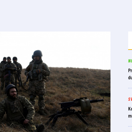
N
Pr
du
S
Ko
mi