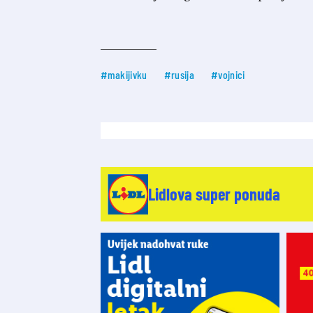
#makijivku
#rusija
#vojnici
Lidlova super ponuda