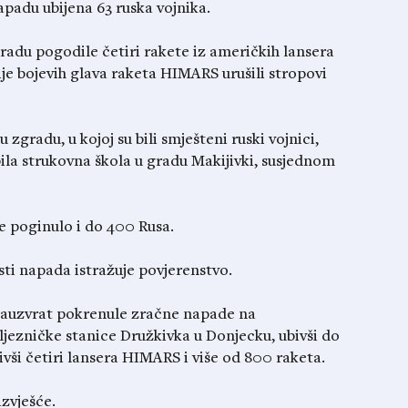
napadu ubijena 63 ruska vojnika.
gradu pogodile četiri rakete iz američkih lansera
e bojevih glava raketa HIMARS urušili stropovi
zgradu, u kojoj su bili smješteni ruski vojnici,
ila strukovna škola u gradu Makijivki, susjednom
je poginulo i do 400 Rusa.
ti napada istražuje povjerenstvo.
 zauzvrat pokrenule zračne napade na
ljezničke stanice Družkivka u Donjecku, ubivši do
ivši četiri lansera HIMARS i više od 800 raketa.
zvješće.