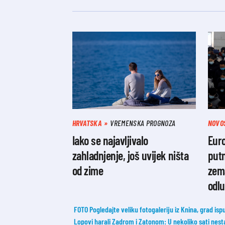
HRVATSKA
VREMENSKA PROGNOZA
NOVO
Iako se najavljivalo
Euro
zahladnjenje, još uvijek ništa
putn
od zime
zema
odl
FOTO Pogledajte veliku fotogaleriju iz Knina, grad ispu
Lopovi harali Zadrom i Zatonom: U nekoliko sati nesta