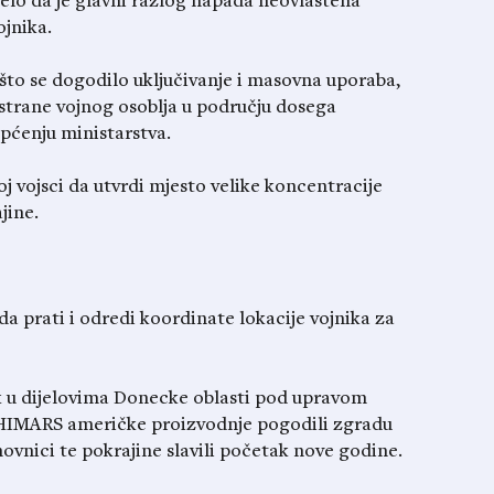
velo da je glavni razlog napada neovlaštena
jnika.
 što se dogodilo uključivanje i masovna uporaba,
strane vojnog osoblja u području dosega
općenju ministarstva.
j vojsci da utvrdi mjesto velike koncentracije
jine.
a prati i odredi koordinate lokacije vojnika za
ik u dijelovima Donecke oblasti pod upravom
li HIMARS američke proizvodnje pogodili zgradu
ovnici te pokrajine slavili početak nove godine.