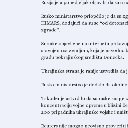
Rusija je u ponedjeljak objavila da su u 
Rusko ministarstvo priopćilo je da su z
HIMARS, dodajući da su se “od detonacij
zgrade”.
Snimke objavljene na internetu prikazuju 
sravnjenu sa zemljom, koja je navodno b
gradu pokrajinskog središta Donecka.
Ukrajinska strana je ranije ustvrdila da 
Rusko ministarstvo je dodalo da okolnos
Također je ustvrdilo da su ruske snage
koncentraciju vojne opreme u blizini že
200 pripadnika ukrajinske vojske i uništ
Reuters nije mogao neovisno provjeriti i