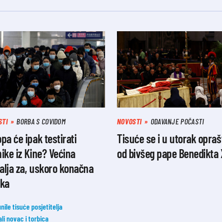
STI
BORBA S COVIDOM
NOVOSTI
ODAVANJE POČASTI
pa će ipak testirati
Tisuće se i u utorak opraš
ike iz Kine? Većina
od bivšeg pape Benedikta 
lja za, uskoro konačna
uka
nile tisuće posjetitelja
li novac i torbica