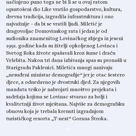
načinjeno puno toga ne bi li se u ovaj ratom
opustošeni dio Like vratilo gospodarstvo, kultura,
drevna tradicija, izgradila infrastruktura i ono
najvažnije – da bi se vratili ljudi. Miletić je
dragovoljac Domovinskog rata i jedan je od
sudionika znamenitog Lovinačkog zbjega iz jeseni
1991. godine kada su žitelji opkoljenog Lovinca i
Svetog Roka živote spašavali kroz šume i draču
Velebita. Nakon tri dana izbivanja spas su pronašli u
Starigradu Paklenici. Miletića mnogi nazivaju
„nesuđeni ministar demografije“ jer je otac šestero
djece, a odnedavno je dvostruki djed. Za njegovih
mandata teško je nabrojati mnoštvo projekata i
sadržaja kojima se Lovinac stvarao za bolji i
kvalitetniji život mještana. Najviše za demografsku
obnovu koja je trebala krenuti izgradnjom
turističkog resorta „T-nest“ Gorana Štroka.