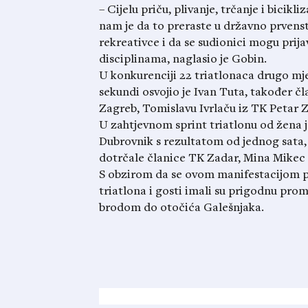
– Cijelu priču, plivanje, trčanje i bicikli
nam je da to preraste u državno prvenst
rekreativce i da se sudionici mogu prijav
disciplinama, naglasio je Gobin.
U konkurenciji 22 triatlonaca drugo mje
sekundi osvojio je Ivan Tuta, također č
Zagreb, Tomislavu Ivrlaču iz TK Petar Z
U zahtjevnom sprint triatlonu od žena j
Dubrovnik s rezultatom od jednog sata, 
dotrčale članice TK Zadar, Mina Mikec i
S obzirom da se ovom manifestacijom pr
triatlona i gosti imali su prigodnu pr
brodom do otočića Galešnjaka.