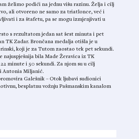
zam želimo podići na jednu višu razinu. Želja i cilj
vo, ali otvoreno ne samo za triatlonce, već i
ljivati i za štafetu, pa se mogu izmjenjivati u
sto s rezultatom jedan sat šest minuta i pet
lan TK Zadar. Brončana medalja otišla je u
rinski, koji je za Tutom zaostao tek pet sekundi.
e najuspješnija bila Made Žeravica iz TK
22 minute i 50 sekundi. Za njom su u cilj
 Antonia Miljanić.
omovira Galešnik – Otok ljubavi sudionici
omotivnu, besplatnu vožnju Pašmanskim kanalom