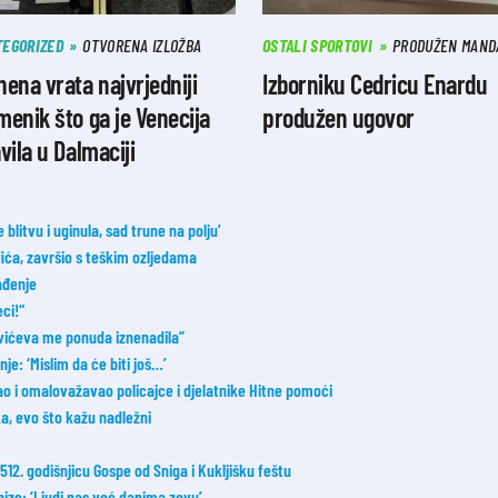
TEGORIZED
OTVORENA IZLOŽBA
OSTALI SPORTOVI
PRODUŽEN MAND
ena vrata najvrjedniji
Izborniku Cedricu Enardu
enik što ga je Venecija
produžen ugovor
vila u Dalmaciji
blitvu i uginula, sad trune na polju’
fića, završio s teškim ozljedama
ađenje
ci!“
ovićeva me ponuda iznenadila”
e: ‘Mislim da će biti još…’
đao i omalovažavao policajce i djelatnike Hitne pomoći
a, evo što kažu nadležni
2. godišnjicu Gospe od Sniga i Kukljišku feštu
ize: ‘Ljudi nas već danima zovu’