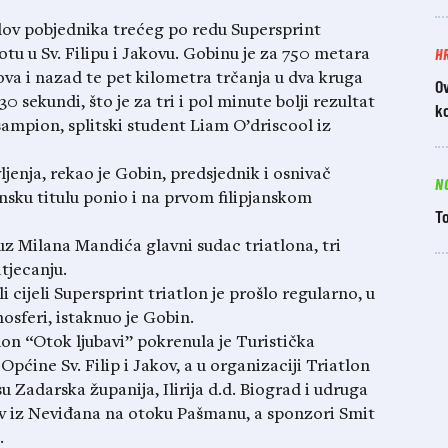
slov pobjednika trećeg po redu Supersprint
H
tu u Sv. Filipu i Jakovu. Gobinu je za 750 metara
ova i nazad te pet kilometra trčanja u dva kruga
Ov
0 sekundi, što je za tri i pol minute bolji rezultat
k
šampion, splitski student Liam O’driscool iz
ljenja, rekao je Gobin, predsjednik i osnivač
N
nsku titulu ponio i na prvom filipjanskom
To
 uz Milana Mandića glavni sudac triatlona, tri
tjecanju.
 cijeli Supersprint triatlon je prošlo regularno, u
osferi, istaknuo je Gobin.
lon “Otok ljubavi” pokrenula je Turistička
Općine Sv. Filip i Jakov, a u organizaciji Triatlon
u Zadarska županija, Ilirija d.d. Biograd i udruga
ov iz Neviđana na otoku Pašmanu, a sponzori Smit
.