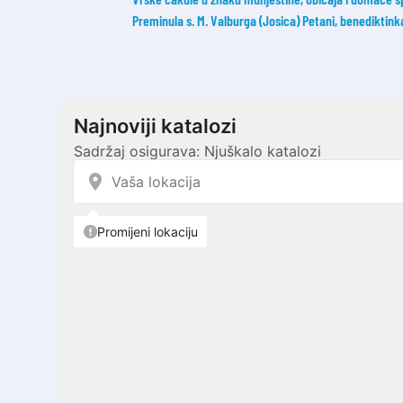
Preminula s. M. Valburga (Josica) Petani, benediktin