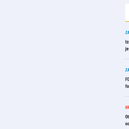
Z
Iz
j
Z
FO
f
H
Ot
od