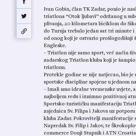
Ivan Gobin, član TK Zadar, ponio je na
triatlona “Otok ljubavi” održanog u subo
plivanja, 20 kilometara biciklom do Sik
do Turnja trebalo jedan sat tri minute i 3
od onog koji je ostvario prošlogodišnji 
Engleske.
– Triatlon nije samo sport, već način živ
zadarskog Triatlon kluba koji je šampio
triatlonu.
Protekle godine se nije natjecao, bio je
sportske discipline spojene u jednom na
– Imali smo idealne vremenske uvjete, ali
najboljem redu i iznimno pozitivnoj atm
Sportsko-turističku manifestaciju Triat
zajednica Sv. Filipa i Jakova uz potporu 
kluba Zadar. Pokrovitelji manifestacije s
Napredak Sv. Filip i Jakov, te Škrokopl
commerce Donji Stupnik i ATN Croatia