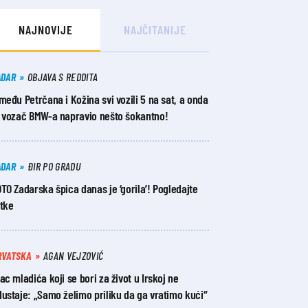
NAJNOVIJE
NAJČITANIJE
ADAR
OBJAVA S REDDITA
među Petrčana i Kožina svi vozili 5 na sat, a onda
e vozač BMW-a napravio nešto šokantno!
ADAR
ĐIR PO GRADU
TO Zadarska špica danas je ‘gorila’! Pogledajte
otke
RVATSKA
AGAN VEJZOVIĆ
ac mladića koji se bori za život u Irskoj ne
ustaje: „Samo želimo priliku da ga vratimo kući“