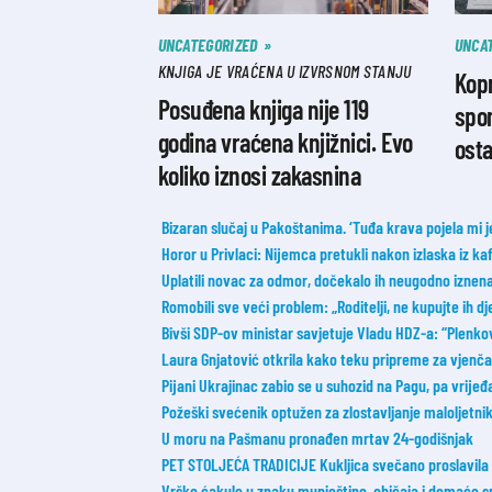
UNCATEGORIZED
UNCA
KNJIGA JE VRAĆENA U IZVRSNOM STANJU
Kopn
Posuđena knjiga nije 119
spom
godina vraćena knjižnici. Evo
osta
koliko iznosi zakasnina
Bizaran slučaj u Pakoštanima. ‘Tuđa krava pojela mi je 
Horor u Privlaci: Nijemca pretukli nakon izlaska iz ka
Uplatili novac za odmor, dočekalo ih neugodno iznen
Romobili sve veći problem: „Roditelji, ne kupujte ih dje
Bivši SDP-ov ministar savjetuje Vladu HDZ-a: “Plenk
Laura Gnjatović otkrila kako teku pripreme za vjenčanj
Pijani Ukrajinac zabio se u suhozid na Pagu, pa vrije
Požeški svećenik optužen za zlostavljanje maloljetnik
U moru na Pašmanu pronađen mrtav 24-godišnjak
PET STOLJEĆA TRADICIJE Kukljica svečano proslavila 51
Vrške ćakule u znaku munještine, običaja i domaće sp