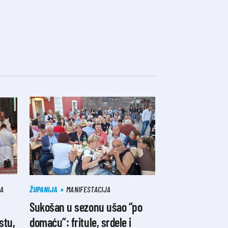
DA
ŽUPANIJA
MANIFESTACIJA
Sukošan u sezonu ušao “po
stu,
domaću”: fritule, srdele i