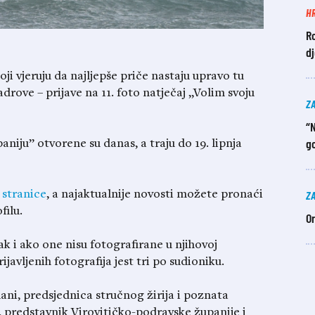
H
Ro
dj
 koji vjeruju da najljepše priče nastaju upravo tu
drove – prijave na 11. foto natječaj „Volim svoju
Z
“N
g
aniju” otvorene su danas, a traju do 19. lipnja
Z
 stranice
, a najaktualnije novosti možete pronaći
filu.
O
ak i ako one nisu fotografirane u njihovoj
javljenih fotografija jest tri po sudioniku.
ani, predsjednica stručnog žirija i poznata
, predstavnik Virovitičko-podravske županije i