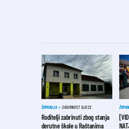
ŽUPANIJA
SIGURNOST DJECE
ŽUPAN
Roditelji zabrinuti zbog stanja
[VI
derutne škole u Raštanima
NAT