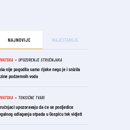
NAJNOVIJE
NAJČITANIJE
RVATSKA
UPOZORENJE STRUČNJAKA
ša nije pogodila samo rijeke nego je i snizila
azine podzemnih voda
RVATSKA
TOKSIČNE TVARI
ručnjaci upozoravaju da će se posljedice
egalnog odlaganja otpada u Gospiću tek vidjeti