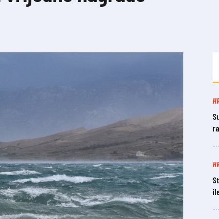
H
Su
r
H
St
il