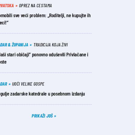
RVATSKA
OPREZ NA CESTAMA
mobili sve veći problem: „Roditelji, ne kupujte ih
eci!“
ADAR & ŽUPANIJA
TRADICIJA KOJA ŽIVI
aši stari običaji” ponovno oduševili Privlačane i
oste
ADAR
UOČI VELIKE GOSPE
rgulje zadarske katedrale u posebnom izdanju
PRIKAŽI JOŠ