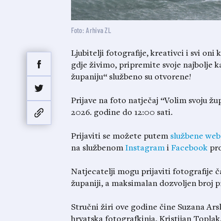
Foto: Arhiva ZL
Ljubitelji fotografije, kreativci i svi oni
gdje živimo, pripremite svoje najbolje ka
županiju“ službeno su otvorene!
Prijave na foto natječaj “Volim svoju žup
2026. godine do 12:00 sati.
Prijaviti se možete putem
službene web
na službenom
Instagram
i
Facebook
pro
Natjecatelji mogu prijaviti fotografije č
županiji, a maksimalan dozvoljen broj pri
Stručni žiri ove godine čine Suzana Arsl
hrvatska fotografkinja, Kristijan Toplak