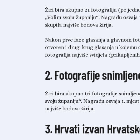
Žiri bira ukupno 21 fotografiju (po jedn
„Volim svoju županiju“. Nagradu osvaja 1
skupila najviše bodova žirija.
Nakon prve faze glasanja u glavnom foto 
otvoren i drugi krug glasanja u kojemu ć
fotografija najviše svidjela (prikupljeni
2. Fotografije snimlje
Žiri bira ukupno tri fotografije snimlj
svoju županiju“. Nagradu osvaja 1. mjest
najviše bodova žirija.
3. Hrvati izvan Hrvats