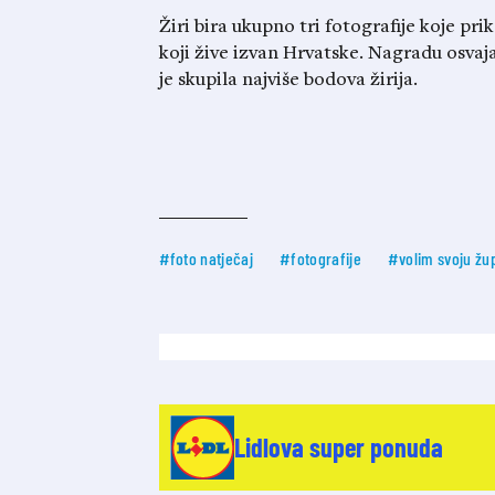
Žiri bira ukupno tri fotografije koje pri
koji žive izvan Hrvatske. Nagradu osvaja
je skupila najviše bodova žirija.
#foto natječaj
#fotografije
#volim svoju žu
Lidlova super ponuda