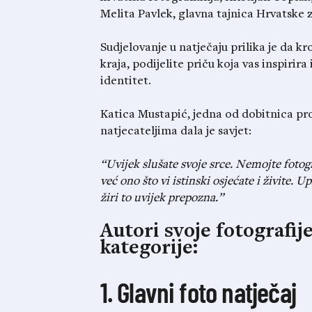
Melita Pavlek, glavna tajnica Hrvatske 
Sudjelovanje u natječaju prilika je da k
kraja, podijelite priču koja vas inspirir
identitet.
Katica Mustapić, jedna od dobitnica pr
natjecateljima dala je savjet:
“Uvijek slušate svoje srce. Nemojte fotogr
već ono što vi istinski osjećate i živite. 
žiri to uvijek prepozna.”
Autori svoje fotografije
kategorije:
1. Glavni foto natječaj