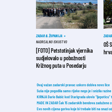
ZADAR & ŽUPANIJA
ZADA
NADREALNO ISKUSTVO
OŠ S
[FOTO] Petstotinjak vjernika
hrva
sudjelovalo u pobožnosti
Križnog puta u Posedarju
Ovaj važan zadarski pravac uskoro dobiva novo lice
Suša nije pogodila samo rijeke nego je i snizila razi
KIRNJA Dario Babić kod Starigrada ulovio “ljepoticu”
MADE IN ZADAR Čak 15 zadarskih bendova zaduženo z
Evo novih cijena goriva koje bi trebale biti na snazi 