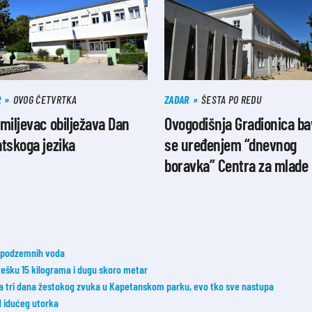
R
OVOG ČETVRTKA
ZADAR
ŠESTA PO REDU
miljevac obilježava Dan
Ovogodišnja Gradionica ba
tskoga jezika
se uređenjem “dnevnog
boravka” Centra za mlade
ne podzemnih voda
 tešku 15 kilograma i dugu skoro metar
a tri dana žestokog zvuka u Kapetanskom parku, evo tko sve nastupa
od idućeg utorka