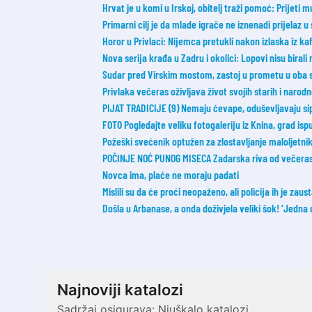
Hrvat je u komi u Irskoj, obitelj traži pomoć: Prijeti m
Primarni cilj je da mlade igrače ne iznenadi prijelaz u
Horor u Privlaci: Nijemca pretukli nakon izlaska iz ka
Nova serija krađa u Zadru i okolici: Lopovi nisu birali
Sudar pred Virskim mostom, zastoj u prometu u oba 
Privlaka večeras oživljava život svojih starih i narod
PIJAT TRADICIJE (9) Nemaju ćevape, oduševljavaju sip
FOTO Pogledajte veliku fotogaleriju iz Knina, grad ispu
Požeški svećenik optužen za zlostavljanje maloljetnik
POČINJE NOĆ PUNOG MISECA Zadarska riva od večeras 
Novca ima, plaće ne moraju padati
Mislili su da će proći neopaženo, ali policija ih je zaust
Došla u Arbanase, a onda doživjela veliki šok! ‘Jedna 