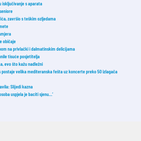
u isključivanje s aparata
 seniore
fića, završio s teškim ozljedama
 mete
smjera
ne običaje
om na privlački i dalmatinskim delicijama
nile tisuće posjetitelja
a, evo što kažu nadležni
postaje velika mediteranska fešta uz koncerte preko 50 izlagača
avila: Slijedi kazna
osoba uspjela je baciti sjenu…’