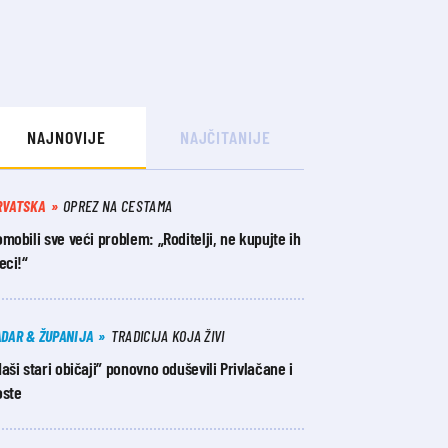
NAJNOVIJE
NAJČITANIJE
RVATSKA
OPREZ NA CESTAMA
mobili sve veći problem: „Roditelji, ne kupujte ih
eci!“
ADAR & ŽUPANIJA
TRADICIJA KOJA ŽIVI
aši stari običaji” ponovno oduševili Privlačane i
oste