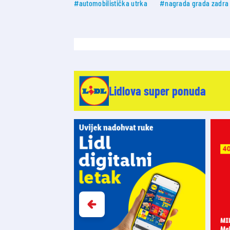
#automobilistička utrka
#nagrada grada zadra
Lidlova super ponuda