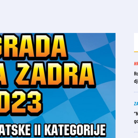
H
Ro
dj
Z
“N
g