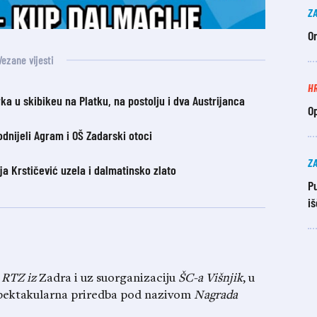
Z
O
Vezane vijesti
H
 u skibikeu na Platku, na postolju i dva Austrijanca
O
odnijeli Agram i OŠ Zadarski otoci
Z
a Krstičević uzela i dalmatinsko zlato
P
i
 RTZ iz
Zadra i uz suorganizaciju
ŠC-a Višnjik
, u
e spektakularna priredba pod nazivom
Nagrada