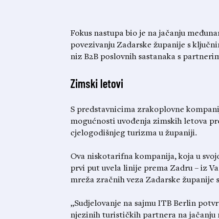
Fokus nastupa bio je na jačanju međuna
povezivanju Zadarske županije s ključn
niz B2B poslovnih sastanaka s partnerim
Zimski letovi
S predstavnicima zrakoplovne kompanij
mogućnosti uvođenja zimskih letova pre
cjelogodišnjeg turizma u županiji.
Ova niskotarifna kompanija, koja u svojo
prvi put uvela linije prema Zadru – iz 
mreža zračnih veza Zadarske županije s
„Sudjelovanje na sajmu ITB Berlin potvr
njezinih turističkih partnera na jačanj