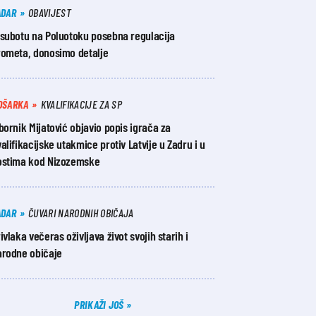
ADAR
OBAVIJEST
 subotu na Poluotoku posebna regulacija
rometa, donosimo detalje
OŠARKA
KVALIFIKACIJE ZA SP
bornik Mijatović objavio popis igrača za
alifikacijske utakmice protiv Latvije u Zadru i u
ostima kod Nizozemske
ADAR
ČUVARI NARODNIH OBIČAJA
ivlaka večeras oživljava život svojih starih i
arodne običaje
PRIKAŽI JOŠ