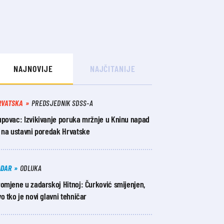
NAJNOVIJE
NAJČITANIJE
RVATSKA
PREDSJEDNIK SDSS-A
upovac: Izvikivanje poruka mržnje u Kninu napad
e na ustavni poredak Hrvatske
ADAR
ODLUKA
omjene u zadarskoj Hitnoj: Čurković smijenjen,
o tko je novi glavni tehničar