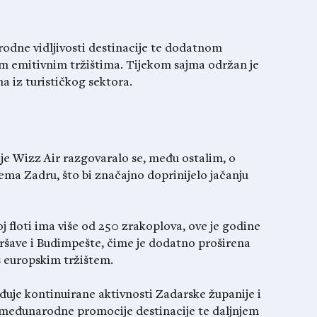
rodne vidljivosti destinacije te dodatnom
im emitivnim tržištima. Tijekom sajma održan je
a iz turističkog sektora.
e Wizz Air razgovaralo se, među ostalim, o
ma Zadru, što bi značajno doprinijelo jačanju
j floti ima više od 250 zrakoplova, ove je godine
Varšave i Budimpešte, čime je dodatno proširena
 europskim tržištem.
đuje kontinuirane aktivnosti Zadarske županije i
u međunarodne promocije destinacije te daljnjem