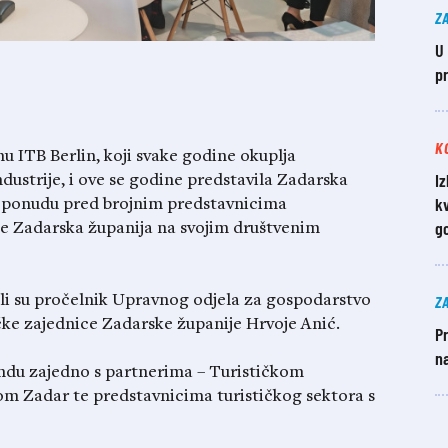
Z
U
p
K
 ITB Berlin, koji svake godine okuplja
Iz
ndustrije, i ove se godine predstavila Zadarska
kv
ku ponudu pred brojnim predstavnicima
g
piše Zadarska županija na svojim društvenim
Z
li su pročelnik Upravnog odjela za gospodarstvo
ičke zajednice Zadarske županije Hrvoje Anić.
Pr
n
andu zajedno s partnerima – Turističkom
 Zadar te predstavnicima turističkog sektora s