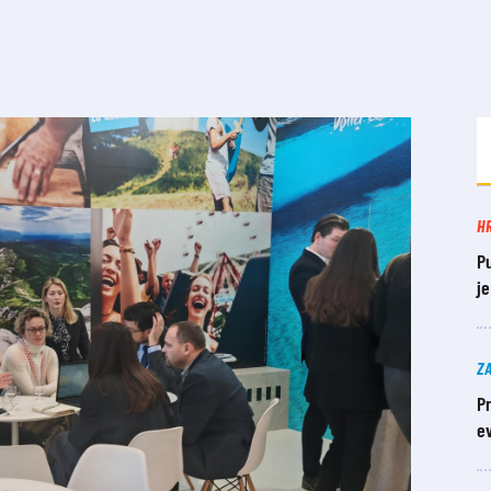
H
P
j
Z
Pr
ev