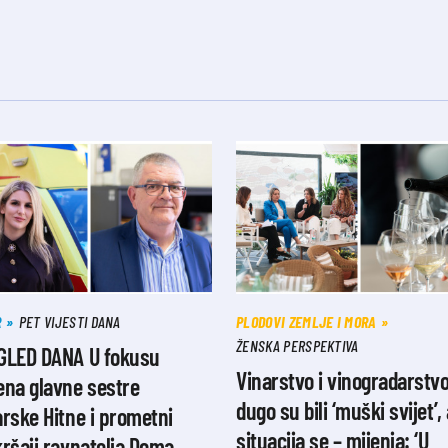
R
PET VIJESTI DANA
PLODOVI ZEMLJE I MORA
ŽENSKA PERSPEKTIVA
GLED DANA U fokusu
Vinarstvo i vinogradarstv
ena glavne sestre
dugo su bili ‘muški svijet’, 
rske Hitne i prometni
situacija se – mijenja: ‘U
ršaji ravnatelja Doma