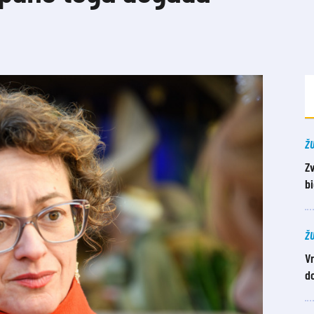
Ž
Z
b
Ž
Vr
do