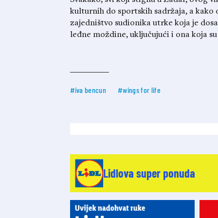
kulturnih do sportskih sadržaja, a kako o
zajedništvo sudionika utrke koja je dosa
leđne moždine, uključujući i ona koja su 
#iva bencun
#wings for life
Lidlova super ponuda