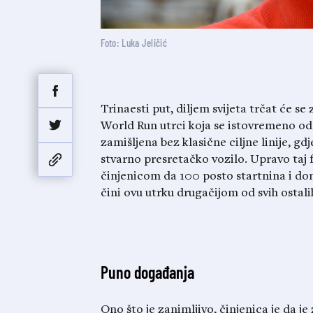
Foto: Luka Jeličić
Trinaesti put, diljem svijeta trčat će se
World Run utrci koja se istovremeno održ
zamišljena bez klasične ciljne linije, gdj
stvarno presretačko vozilo. Upravo taj 
činjenicom da 100 posto startnina i don
čini ovu utrku drugačijom od svih ostali
Puno događanja
Ono što je zanimljivo, činjenica je da j