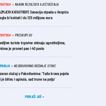
RVATSKA
NAKON REZULTATA VJEŠTAČENJA
AZMJERI KATASTROFE Sanacija otpada u Gospiću
gla bi koštati i do 125 milijuna eura
RVATSKA
PRESKUPI SU
edljive turiste trgovine otimaju ugostiteljima,
ekima je promet pao i 40 posto
UPANIJA
NEODGOVORNO DRŽANJE STOKE
zaran slučaj u Pakoštanima: ‘Tuđa krava pojela
 je blitvu i uginula, sad trune na polju’
PRIKAŽI JOŠ