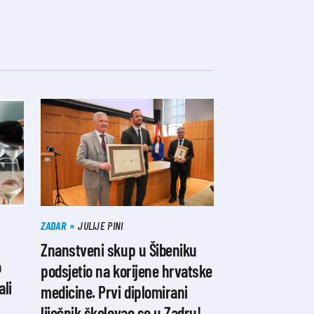
ZADAR
JULIJE PINI
Znanstveni skup u Šibeniku
o
podsjetio na korijene hrvatske
ali
medicine. Prvi diplomirani
liječnik školovao se u Zadru!