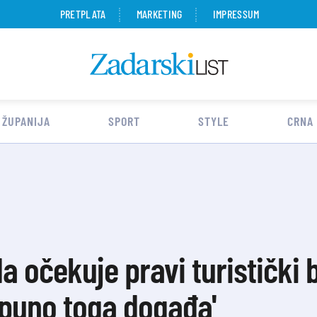
PRETPLATA
MARKETING
IMPRESSUM
 ŽUPANIJA
SPORT
STYLE
CRNA
a očekuje pravi turistički
 puno toga događa'