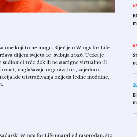
H
R
mo
H
 za one koji to ne mogu. Riječ je o Wings for Life
Št
ava diljem svijeta 10. svibnja 2026. Utrka je
n
e sudionici trče dok ih ne sustigne virtualno ili
format, naglašavaju organizatori, zajedno s
acija ide u istraživanja ozljeda leđne moždine,
Ž
h.
Bi
mi
e zadarski Wings for Life unaprijed rasprodan, što