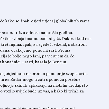
iče kako se, ipak, osjeti utjecaj globalnih zbivanja.
porast od 1 % u odnosu na prošlu godinu.
očetka svibnja imamo pad od 5 %. Dakle, i kod nas
 kretanjima. Ipak, za sljedeći vikend, s obzirom
rodana, očekujemo ponovni rast. Prema
ija je bolje nego lani, pa vjerujem da će
u konačnici – rasti, kazala je Bencun.
un još jednom rasprodan puno prije svog starta,
 kartu za Zadar mogu trčati s pomoću posebne
oljno je skinuti aplikaciju na mobilni uređaj, što
vozilo uvijek bude uz vas, a kako bi trčali za
vikenda moći će pronaći nešto za sebe, od