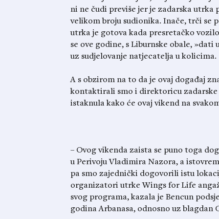
ni ne čudi previše jer je zadarska utrka
velikom broju sudionika. Inače, trči s
utrka je gotova kada presretačko vozilo
se ove godine, s Liburnske obale, »dati 
uz sudjelovanje natjecatelja u kolicima.
A s obzirom na to da je ovaj događaj zn
kontaktirali smo i direktoricu zadarske 
istaknula kako će ovaj vikend na svakom 
– Ovog vikenda zaista se puno toga dog
u Perivoju Vladimira Nazora, a istovrem
pa smo zajednički dogovorili istu lokaciju
organizatori utrke Wings for Life angaž
svog programa, kazala je Bencun podsjet
godina Arbanasa, odnosno uz blagdan 