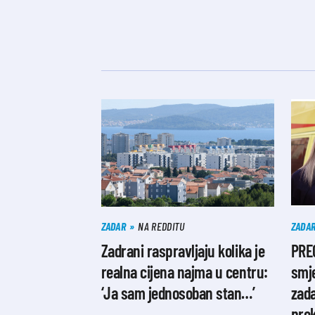
ZADAR
NA REDDITU
ZADA
Zadrani raspravljaju kolika je
PRE
realna cijena najma u centru:
smj
‘Ja sam jednosoban stan…’
zada
prek