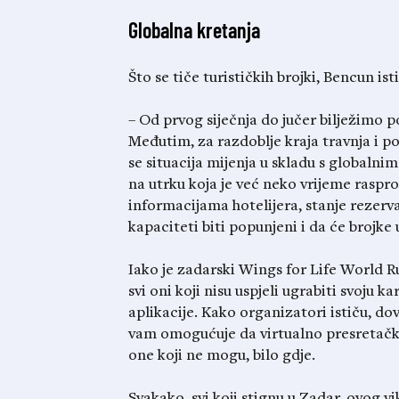
Globalna kretanja
Što se tiče turističkih brojki, Bencun ist
– Od prvog siječnja do jučer bilježimo 
Međutim, za razdoblje kraja travnja i p
se situacija mijenja u skladu s globalnim
na utrku koja je već neko vrijeme rasp
informacijama hotelijera, stanje rezervac
kapaciteti biti popunjeni i da će brojke 
Iako je zadarski Wings for Life World R
svi oni koji nisu uspjeli ugrabiti svoju
aplikacije. Kako organizatori ističu, dov
vam omogućuje da virtualno presretačko 
one koji ne mogu, bilo gdje.
Svakako, svi koji stignu u Zadar, ovog 