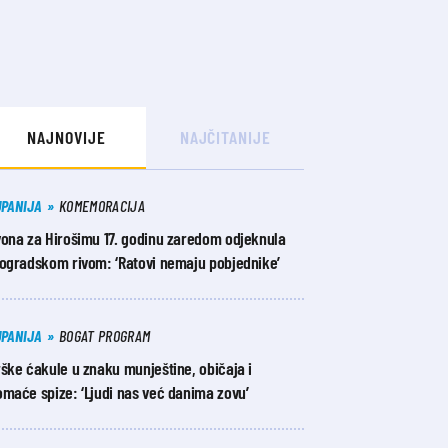
NAJNOVIJE
NAJČITANIJE
UPANIJA
KOMEMORACIJA
vona za Hirošimu 17. godinu zaredom odjeknula
iogradskom rivom: ‘Ratovi nemaju pobjednike’
UPANIJA
BOGAT PROGRAM
ške ćakule u znaku munještine, običaja i
maće spize: ‘Ljudi nas već danima zovu’