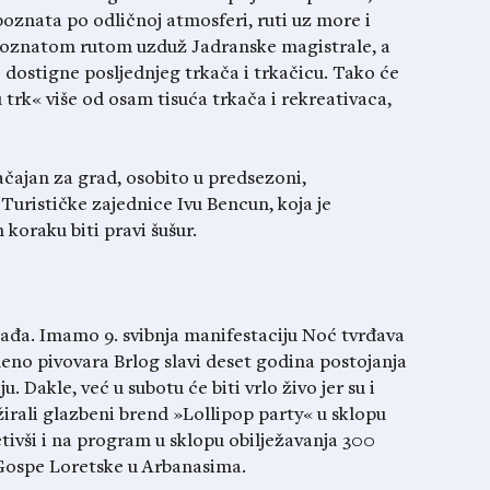
 poznata po odličnoj atmosferi, ruti uz more i
e poznatom rutom uzduž Jadranske magistrale, a
 dostigne posljednjeg trkača i trkačicu. Tako će
u trk« više od osam tisuća trkača i rekreativaca,
ačajan za grad, osobito u predsezoni,
Turističke zajednice Ivu Bencun, koja je
koraku biti pravi šušur.
ađa. Imamo 9. svibnja manifestaciju Noć tvrđava
eno pivovara Brlog slavi deset godina postojanja
. Dakle, već u subotu će biti vrlo živo jer su i
irali glazbeni brend »Lollipop party« u sklopu
ivši i na program u sklopu obilježavanja 300
Gospe Loretske u Arbanasima.