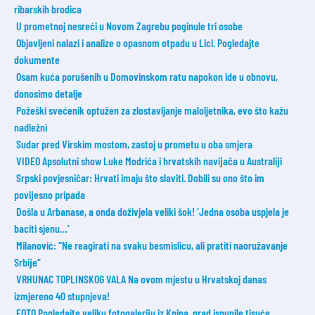
ribarskih brodica
U prometnoj nesreći u Novom Zagrebu poginule tri osobe
Objavljeni nalazi i analize o opasnom otpadu u Lici. Pogledajte
dokumente
Osam kuća porušenih u Domovinskom ratu napokon ide u obnovu,
donosimo detalje
Požeški svećenik optužen za zlostavljanje maloljetnika, evo što kažu
nadležni
Sudar pred Virskim mostom, zastoj u prometu u oba smjera
VIDEO Apsolutni show Luke Modrića i hrvatskih navijača u Australiji
Srpski povjesničar: Hrvati imaju što slaviti. Dobili su ono što im
povijesno pripada
Došla u Arbanase, a onda doživjela veliki šok! ‘Jedna osoba uspjela je
baciti sjenu…’
Milanović: “Ne reagirati na svaku besmislicu, ali pratiti naoružavanje
Srbije”
VRHUNAC TOPLINSKOG VALA Na ovom mjestu u Hrvatskoj danas
izmjereno 40 stupnjeva!
FOTO Pogledajte veliku fotogaleriju iz Knina, grad ispunile tisuće