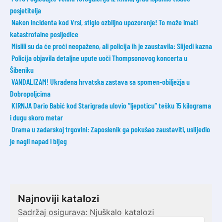
posjetitelja
Nakon incidenta kod Vrsi, stiglo ozbiljno upozorenje! To može imati
katastrofalne posljedice
Mislili su da će proći neopaženo, ali policija ih je zaustavila: Slijedi kazna
Policija objavila detaljne upute uoči Thompsonovog koncerta u
Šibeniku
VANDALIZAM! Ukradena hrvatska zastava sa spomen-obilježja u
Dobropoljcima
KIRNJA Dario Babić kod Starigrada ulovio “ljepoticu” tešku 15 kilograma
i dugu skoro metar
Drama u zadarskoj trgovini: Zaposlenik ga pokušao zaustaviti, uslijedio
je nagli napad i bijeg