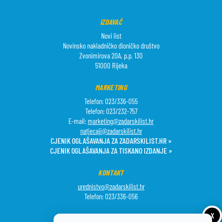
IZDAVAČ
Novi list
Novinsko nakladničko dioničko društvo
Zvonimirova 20A, p.p. 130
51000 Rijeka
MARKETING
Telefon: 023/336-055
Telefon: 023/232-757
E-mail:
marketing@zadarskilist.hr
natjecaji@zadarskilist.hr
CJENIK OGLAŠAVANJA ZA ZADARSKILIST.HR »
CJENIK OGLAŠAVANJA ZA TISKANO IZDANJE »
KONTAKT
urednistvo@zadarskilist.hr
Telefon: 023/336-056
X
PRETPLATA