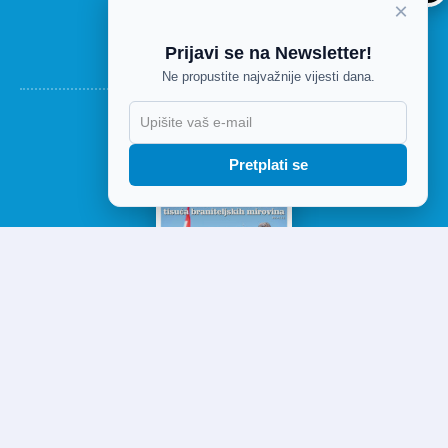
×
Telefon: 051/650-043
Radno vrijeme od 7 do 15 sati
Prijavi se na Newsletter!
Ne propustite najvažnije vijesti dana.
Pretplati se
DANAŠNJE IZDANJE
FACEBOOK
TWITTER
RSS