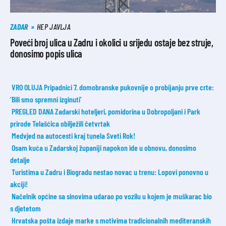
ZADAR
HEP JAVLJA
Poveći broj ulica u Zadru i okolici u srijedu ostaje bez struje,
donosimo popis ulica
VRO OLUJA Pripadnici 7. domobranske pukovnije o probijanju prve crte:
‘Bili smo spremni izginuti’
PREGLED DANA Zadarski hoteljeri, pomidorina u Dobropoljani i Park
prirode Telašćica obilježili četvrtak
Medvjed na autocesti kraj tunela Sveti Rok!
Osam kuća u Zadarskoj županiji napokon ide u obnovu, donosimo
detalje
Turistima u Zadru i Biogradu nestao novac u trenu: Lopovi ponovno u
akciji!
Načelnik općine sa sinovima udarao po vozilu u kojem je muškarac bio
s djetetom
Hrvatska pošta izdaje marke s motivima tradicionalnih mediteranskih