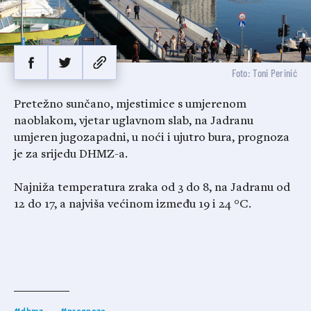
Foto: Toni Perinić
Pretežno sunčano, mjestimice s umjerenom
naoblakom, vjetar uglavnom slab, na Jadranu
umjeren jugozapadni, u noći i ujutro bura, prognoza
je za srijedu DHMZ-a.
Najniža temperatura zraka od 3 do 8, na Jadranu od
12 do 17, a najviša većinom između 19 i 24 °C.
#dhmz
#prognoza