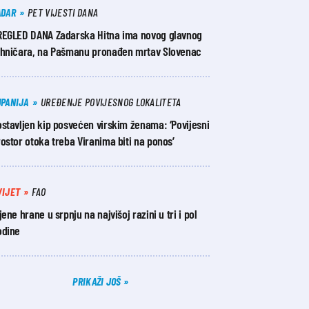
ADAR
PET VIJESTI DANA
REGLED DANA Zadarska Hitna ima novog glavnog
ehničara, na Pašmanu pronađen mrtav Slovenac
UPANIJA
UREĐENJE POVIJESNOG LOKALITETA
stavljen kip posvećen virskim ženama: ‘Povijesni
ostor otoka treba Viranima biti na ponos’
VIJET
FAO
jene hrane u srpnju na najvišoj razini u tri i pol
odine
PRIKAŽI JOŠ