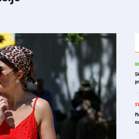
N
S
p
S
Me
n