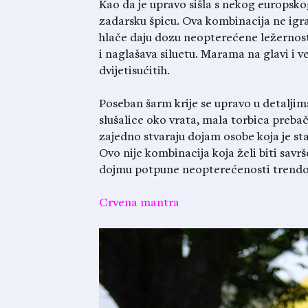
Kao da je upravo sišla s nekog europsko
zadarsku špicu. Ova kombinacija ne igra
hlače daju dozu neopterećene ležernosti,
i naglašava siluetu. Marama na glavi i ve
dvijetisućitih.
Poseban šarm krije se upravo u detaljim
slušalice oko vrata, mala torbica prebač
zajedno stvaraju dojam osobe koja je sta
Ovo nije kombinacija koja želi biti savrš
dojmu potpune neopterećenosti trend
Crvena mantra