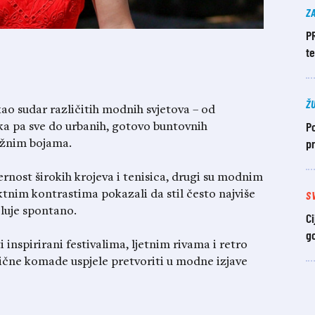
Z
P
t
Ž
kao sudar različitih modnih svjetova – od
Po
ka pa sve do urbanih, gotovo buntovnih
pr
ažnim bojama.
ernost širokih krojeva i tenisica, drugi su modnim
S
tnim kontrastima pokazali da stil često najviše
luje spontano.
Ci
g
i inspirirani festivalima, ljetnim rivama i retro
asične komade uspjele pretvoriti u modne izjave