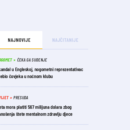
NAJNOVIJE
NAJČITANIJE
OGOMET
ČEKA GA SUĐENJE
kandal u Engleskoj, nogometni reprezentativac
rebio čovjeka u noćnom klubu
VIJET
PRESUDA
ta mora platiti 567 milijuna dolara zbog
anošenja štete mentalnom zdravlju djece