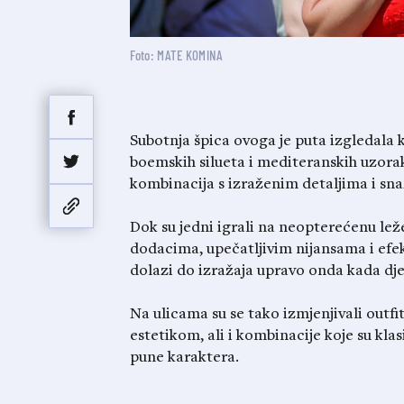
Foto: MATE KOMINA
Subotnja špica ovoga je puta izgledala 
boemskih silueta i mediteranskih uzora
kombinacija s izraženim detaljima i sn
Dok su jedni igrali na neopterećenu lež
dodacima, upečatljivim nijansama i efek
dolazi do izražaja upravo onda kada dje
Na ulicama su se tako izmjenjivali outfit
estetikom, ali i kombinacije koje su kl
pune karaktera.