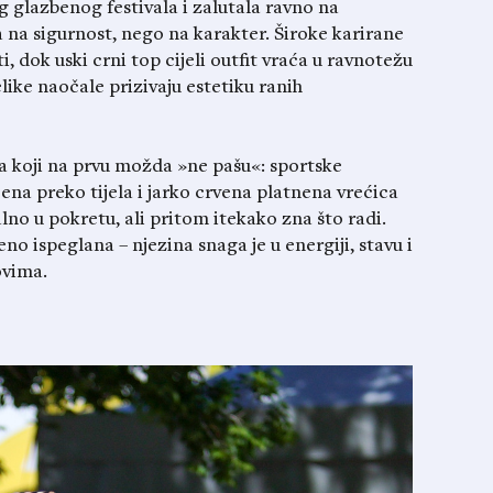
g glazbenog festivala i zalutala ravno na
 na sigurnost, nego na karakter. Široke karirane
 dok uski crni top cijeli outfit vraća u ravnotežu
like naočale prizivaju estetiku ranih
a koji na prvu možda »ne pašu«: sportske
ena preko tijela i jarko crvena platnena vrećica
lno u pokretu, ali pritom itekako zna što radi.
eno ispeglana – njezina snaga je u energiji, stavu i
ovima.