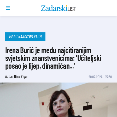
MEĐU NAJCITIRANIJIM
Irena Burić je među najcitiranijim
svjetskim znanstvenicima: 'Učiteljski
posao je lijep, dinamičan...'
Autor: Nina Vigan
20.02.2024.
15:30