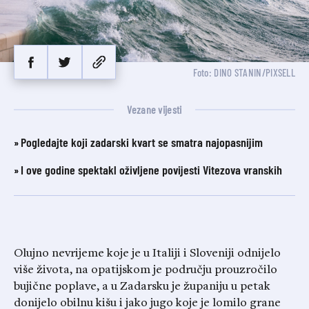
Foto: DINO STANIN/PIXSELL
Vezane vijesti
Pogledajte koji zadarski kvart se smatra najopasnijim
I ove godine spektakl oživljene povijesti Vitezova vranskih
Olujno nevrijeme koje je u Italiji i Sloveniji odnijelo
više života, na opatijskom je području prouzročilo
bujične poplave, a u Zadarsku je županiju u petak
donijelo obilnu kišu i jako jugo koje je lomilo grane