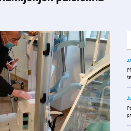
Z
P
t
Ž
Po
pr