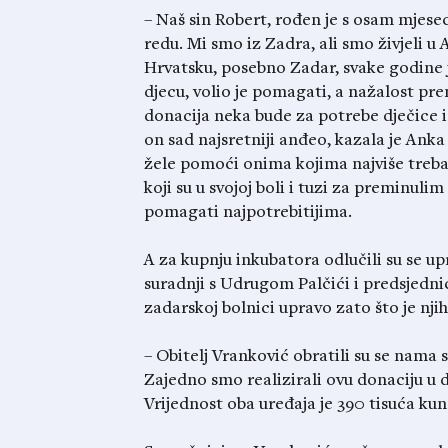
– Naš sin Robert, rođen je s osam mjeseci
redu. Mi smo iz Zadra, ali smo živjeli u
Hrvatsku, posebno Zadar, svake godine je
djecu, volio je pomagati, a nažalost pre
donacija neka bude za potrebe dječice 
on sad najsretniji anđeo, kazala je Ank
žele pomoći onima kojima najviše treba
koji su u svojoj boli i tuzi za preminulim
pomagati najpotrebitijima.
A za kupnju inkubatora odlučili su se u
suradnji s Udrugom Palčići i predsjedni
zadarskoj bolnici upravo
zato što
je nji
– Obitelj Vranković obratili su se nama 
Zajedno smo realizirali ovu donaciju u
Vrijednost oba uređaja je 390 tisuća ku