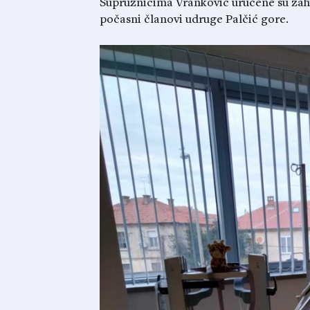
Supružnicima Vranković uručene su zahva
počasni članovi udruge Palčić gore.