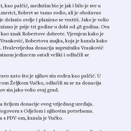
, kao palčić, međutim bio je jak i bilo je sve u
 Americi, Robert se tamo rodio, ali je obožavao
 dolazio ovdje i planirao se vratiti. Jako je volio
minuo je prije tri godine u dobi od 48 godina. Ova
i kao znak Robertove dobrote. Vjerujem kako je
a Vranković, Robertova majka, koja je kazala kako
. Hvalevrijedna donacija supružnika Vranković
 sinom jedincem ostali veliki i odlučili se
pravo
zato što
je njihov sin rođen kao palčić. U
com Željkom Vučko, odlučili su se za donaciju
hov sin jako volio ovaj grad.
sa željom donacije ovog vrijednog uređaja.
 dogovoru s Odjelom i njihovim potrebama.
na s PDV-om, kazala je Vučko.