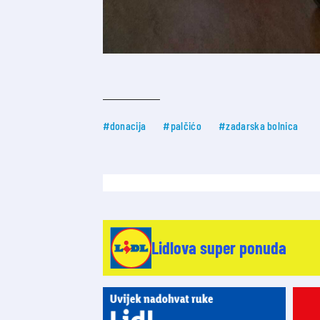
#donacija
#palčićo
#zadarska bolnica
Lidlova super ponuda