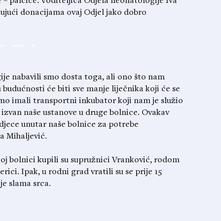
– palčiće. Voditeljica Odjela neonatologije Iva
jujući donacijama ovaj Odjel jako dobro
je nabavili smo dosta toga, ali ono što nam
budućnosti će biti sve manje liječnika koji će se
o imali transportni inkubator koji nam je služio
 izvan naše ustanove u druge bolnice. Ovakav
djece unutar naše bolnice za potrebe
ta Mihaljević.
j bolnici kupili su supružnici Vranković, rodom
rici. Ipak, u rodni grad vratili su se prije 15
je slama srca.