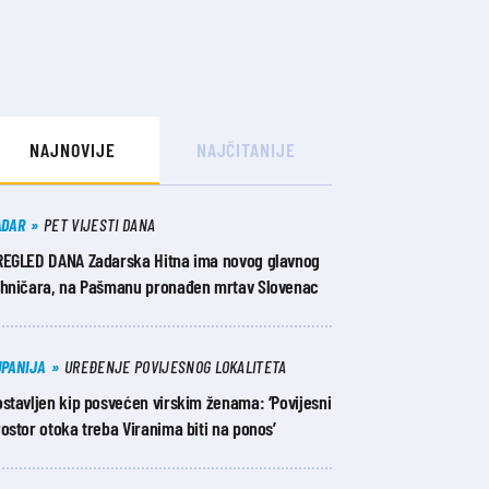
NAJNOVIJE
NAJČITANIJE
ADAR
PET VIJESTI DANA
REGLED DANA Zadarska Hitna ima novog glavnog
ehničara, na Pašmanu pronađen mrtav Slovenac
UPANIJA
UREĐENJE POVIJESNOG LOKALITETA
stavljen kip posvećen virskim ženama: ‘Povijesni
ostor otoka treba Viranima biti na ponos’