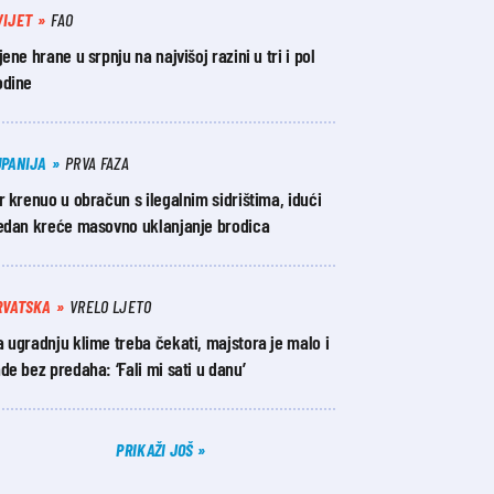
VIJET
FAO
jene hrane u srpnju na najvišoj razini u tri i pol
odine
UPANIJA
PRVA FAZA
r krenuo u obračun s ilegalnim sidrištima, idući
jedan kreće masovno uklanjanje brodica
RVATSKA
VRELO LJETO
 ugradnju klime treba čekati, majstora je malo i
de bez predaha: ‘Fali mi sati u danu’
PRIKAŽI JOŠ