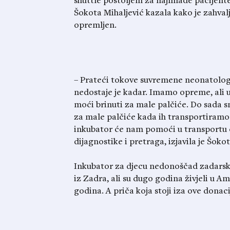
shuttle
postoljem za najmlađe pacijente 
Šokota Mihaljević kazala kako je zahval
opremljen.
– Prateći tokove suvremene neonatologi
nedostaje je kadar. Imamo opreme, ali u 
moći brinuti za male palčiće.
Do sada
sm
za male palčiće kada ih transportiramo
inkubator će nam pomoći u transportu 
dijagnostike i pretraga, izjavila je Šoko
Inkubator za djecu nedonoščad zadarsko
iz Zadra, ali su dugo godina živjeli u Ame
godina. A priča koja stoji iza ove donaci