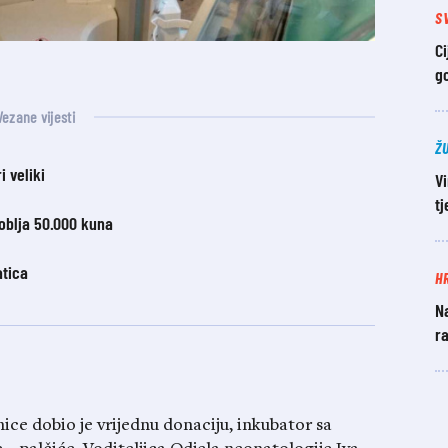
S
Ci
g
Vezane vijesti
Ž
i veliki
Vi
t
oblja 50.000 kuna
atica
H
Na
ra
ice dobio je vrijednu donaciju, inkubator
sa