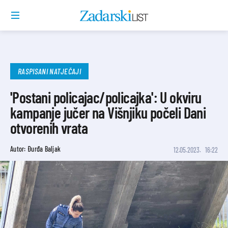
RASPISANI NATJEČAJI
'Postani policajac/policajka': U okviru
kampanje jučer na Višnjiku počeli Dani
otvorenih vrata
Autor: Đurđa Baljak
12.05.2023.
16:22