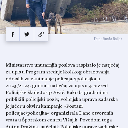
Foto: Đurđa Baljak
Ministarstvo unutarnjih poslova raspisalo je natječaj
za upis u Program srednjoškolskog obrazovanja
odraslih za zanimanje policajac/policajka u
2023./2024. godini i natječaj za upis u 3. razred
Policijske škole Josip Jović. Kako bi građanima
približili policijski poziv, Policijska uprava zadarska
je jučer u okviru kampanje »Postani
policajac/policajka« organizirala Dane otvorenih
vrata u Športskom centru Višnjik. Povodom toga
Anton Dražina, načelnik Policijske uprave zadarske,