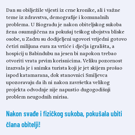
Dan su obilježile vijesti iz crne kronike, ali i važne
teme iz zdravstva, demografije i komunalnih
problema. U Biogradu je nakon obiteljskog sukoba
žena osumnjičena za pokušaj teškog ubojstva bliske
osobe, u Zadru su dodijeljeni ugovori vrijedni gotovo
četiri milijuna eura za vrtiće i dječja igrališta, a
hospicij u Babindubu na jesen bi napokon trebao
otvoriti vrata prvim korisnicima. Veliku pozornost
izazvala je i snimka turista koji je jet skijem prošao
ispod katamarana, dok stanovnici Smiljevca
upozoravaju da ih ni nakon završetka velikog
projekta odvodnje nije napustio dugogodišnji
problem neugodnih mirisa.
Nakon svađe i fizičkog sukoba, pokušala ubiti
člana obitelji!