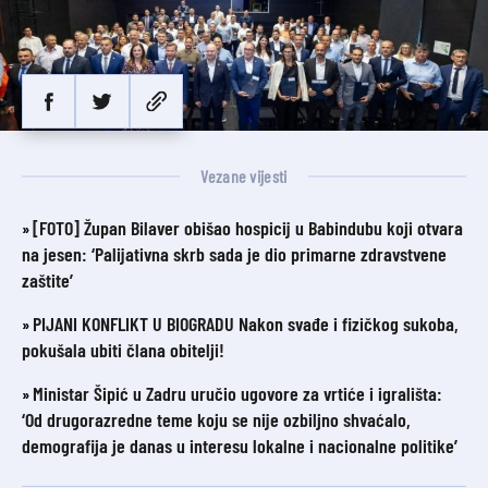
Vezane vijesti
[FOTO] Župan Bilaver obišao hospicij u Babindubu koji otvara
na jesen: ‘Palijativna skrb sada je dio primarne zdravstvene
zaštite’
PIJANI KONFLIKT U BIOGRADU Nakon svađe i fizičkog sukoba,
pokušala ubiti člana obitelji!
Ministar Šipić u Zadru uručio ugovore za vrtiće i igrališta:
‘Od drugorazredne teme koju se nije ozbiljno shvaćalo,
demografija je danas u interesu lokalne i nacionalne politike’