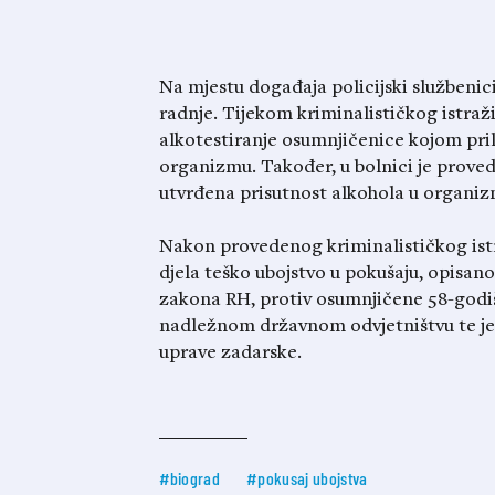
Na mjestu događaja policijski službenic
radnje. Tijekom kriminalističkog istraž
alkotestiranje osumnjičenice kojom pril
organizmu. Također, u bolnici je proved
utvrđena prisutnost alkohola u organiz
Nakon provedenog kriminalističkog ist
djela teško ubojstvo u pokušaju, opisano
zakona RH, protiv osumnjičene 58-godiš
nadležnom državnom odvjetništvu te je
uprave zadarske.
#biograd
#pokusaj ubojstva