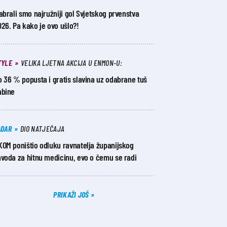
abrali smo najružniji gol Svjetskog prvenstva
26. Pa kako je ovo ušlo?!
TYLE
VELIKA LJETNA AKCIJA U ENMON-U:
 36 % popusta i gratis slavina uz odabrane tuš
abine
ADAR
DIO NATJEČAJA
KOM poništio odluku ravnatelja županijskog
avoda za hitnu medicinu, evo o čemu se radi
PRIKAŽI JOŠ