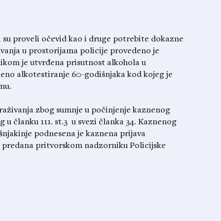
i su proveli očevid kao i druge potrebite dokazne
ivanja u prostorijama policije provedeno je
ikom je utvrđena prisutnost alkohola u
eno alkotestiranje 60-godišnjaka kod kojeg je
mu.
raživanja zbog sumnje u počinjenje kaznenog
g u članku 111. st.3 u svezi članka 34. Kaznenog
njakinje podnesena je kaznena prijava
 predana pritvorskom nadzorniku Policijske