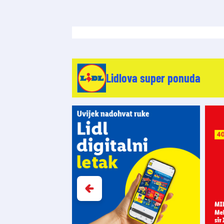
Lidlova super ponuda