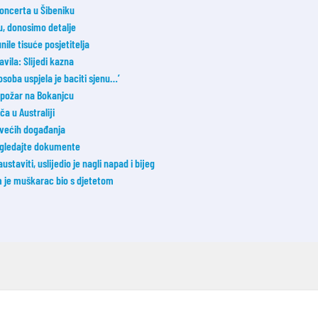
koncerta u Šibeniku
u, donosimo detalje
nile tisuće posjetitelja
avila: Slijedi kazna
osoba uspjela je baciti sjenu…’
i požar na Bokanjcu
a u Australiji
jvećih događanja
Pogledajte dokumente
taviti, uslijedio je nagli napad i bijeg
m je muškarac bio s djetetom