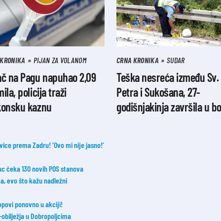
 KRONIKA
PIJAN ZA VOLANOM
CRNA KRONIKA
SUDAR
ač na Pagu napuhao 2,09
Teška nesreća između Sv.
ila, policija traži
Petra i Sukošana, 27-
konsku kaznu
godišnjakinja završila u bo
vice prema Zadru! ‘Ovo mi nije jasno!’
vac čeka 130 novih POS stanova
a, evo što kažu nadležni
opovi ponovno u akciji!
bilježja u Dobropoljcima