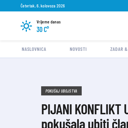
Četvrtak, 6. kolovoza 2026
Vrijeme danas
30 C°
NASLOVNICA
NOVOSTI
ZADAR &
POKUŠAJ UBOJSTVA
PIJANI KONFLIKT U
pokušala ubiti član