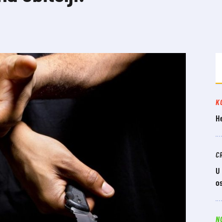
K
He
C
U
o
N