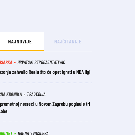
NAJNOVIJE
NAJČITANIJE
OŠARKA
HRVATSKI REPREZENTATIVAC
zonja zahvalio Realu što će opet igrati u NBA ligi
RNA KRONIKA
TRAGEDIJA
 prometnoj nesreći u Novom Zagrebu poginule tri
sobe
OGOMET
BAENA V MUSLERA