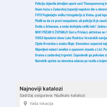
Policija objavila detaljne upute uoči Thompsonovog 
Osam kuća u Zadarskoj županiji napokon ide u obnov
FOTO Pogledajte veliku fotogaleriju iz Knina, grad ispu
Mislili su da će proći neopaženo, ali policija ih je zaust
Došla u Arbanase, a onda doživjela veliki šok! ‘Jedna 
NOVI POŽARI U ŽUPANIJI! Gori u Privlaci, aktivirao se 
VIDEO Apsolutni show Luke Modrića i hrvatskih navijač
Cijela Hrvatska u znaku Oluje: Donosimo raspored na
Objavljeni nalazi i analize o opasnom otpadu u Lici. 
Drama u zadarskoj trgovini: Zaposlenik ga pokušao zaus
Načelnik općine sa sinovima udarao po vozilu u koje