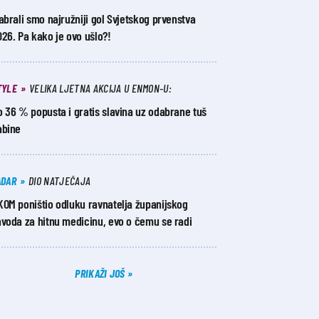
abrali smo najružniji gol Svjetskog prvenstva
26. Pa kako je ovo ušlo?!
TYLE
VELIKA LJETNA AKCIJA U ENMON-U:
 36 % popusta i gratis slavina uz odabrane tuš
abine
ADAR
DIO NATJEČAJA
KOM poništio odluku ravnatelja županijskog
avoda za hitnu medicinu, evo o čemu se radi
PRIKAŽI JOŠ