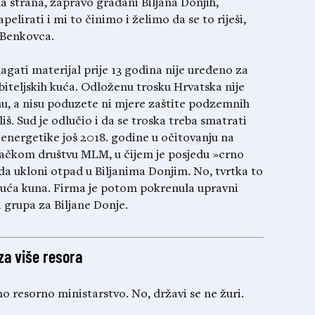
a strana, zapravo građani Biljana Donjih,
elirati i mi to činimo i želimo da se to riješi,
 Benkovca.
gati materijal prije 13 godina nije uređeno za
obiteljskih kuća. Odloženu trosku Hrvatska nije
inu, a nisu poduzete ni mjere zaštite podzemnih
iš. Sud je odlučio i da se troska treba smatrati
 energetike još 2018. godine u očitovanju na
ovačkom društvu MLM, u čijem je posjedu »crno
 da ukloni otpad u Biljanima Donjim. No, tvrtka to
tisuća kuna. Firma je potom pokrenula upravni
 grupa za Biljane Donje.
za više resora
no resorno ministarstvo. No, državi se ne žuri.