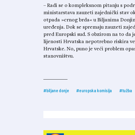
– Radi se o kompleksnom pitanju s podru
ministarstava zauzeti zajednički stav ok
otpada »crnog brda« u Biljanima Donjim
uređenja. Dok se spremaju zauzeti zajed
pred Europski sud. S obzirom na to da je
lijenosti Hrvatska nepotrebno riskira v
Hrvatske. No, puno je veći problem opas
stanovništvu.
#biljane donje
#europska komisija
#tužba