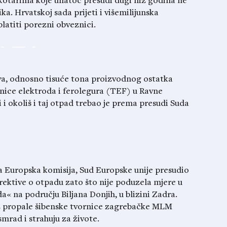
 kotarima koje unatoč presudi dugi niz godina ne
ika. Hrvatskoj sada prijeti i višemilijunska
latiti porezni obveznici.
va, odnosno tisuće tona proizvodnog ostatka
ice elektroda i ferolegura (TEF) u Ravne
di i okoliš i taj otpad trebao je prema presudi Suda
la Europska komisija, Sud Europske unije presudio
irektive o otpadu zato što nije poduzela mjere u
« na području Biljana Donjih, u blizini Zadra.
 iz propale šibenske tvornice zagrebačke MLM
mrad i strahuju za živote.