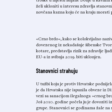
troske u mjestu Biljane Donje u Ravnim
želi ukloniti u interesu zdravlja stanovn
novčana kazna koju će na kraju morati p
«Crno brdo«, kako se kolokvijalno nazi
dovezenog iz nekadašnje šibenske Tvorn
kotare, predstavlja rizik za zdravlje lju
EU-a iz svibnja 2019. biti uklonjen.
Stanovnici strahuju
U tužbi koju je protiv Hrvatske podnije
je da Hrvatska nije ispunila obveze iz D
vezi sa sanacijom ilegalnoga »crnog brda
Još 2010. godine počela ju je dovoziti
grupe. Stanovnici se godinama žale na s