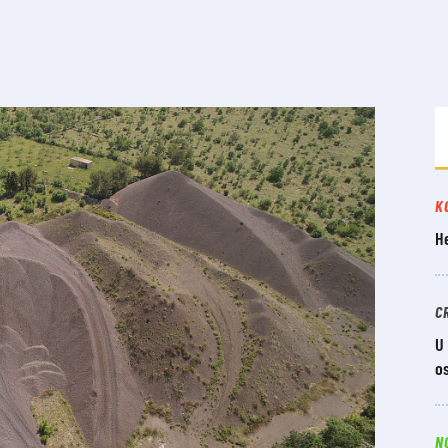
K
He
C
U
o
N