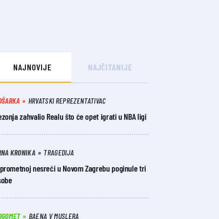
NAJNOVIJE
NAJČITANIJE
OŠARKA
HRVATSKI REPREZENTATIVAC
zonja zahvalio Realu što će opet igrati u NBA ligi
RNA KRONIKA
TRAGEDIJA
 prometnoj nesreći u Novom Zagrebu poginule tri
sobe
OGOMET
BAENA V MUSLERA