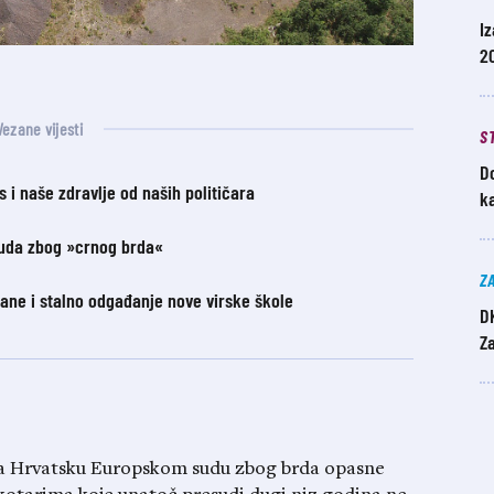
Iz
20
Vezane vijesti
S
Do
s i naše zdravlje od naših političara
k
suda zbog »crnog brda«
Z
jane i stalno odgađanje nove virske škole
D
Z
la Hrvatsku Europskom sudu zbog brda opasne