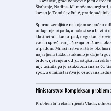
– Nažalost, grad Benkovac je tu oštećen
Škabrnje, Nadina. Mi možemo urgirati, ap
kazao je Tomislav Bulić, gradonačelnik
Sporno zemljište na kojem se počeo odla
odlaganje otpada, a nalazi se u blizini 
klasificirala kao otpad, nego kao sirov
voda i sprečavanja širenja prašine u okol
otpadom. Ministarstvo zaštite okoliša i
najavljenu tužbu istaknulo je da je trg
brdo«, rješenjem od 31. ožujka naredilo
nije učinila pa je sankcionirana sa 60 
spor, a u ministarstvu je osnovana radna
Ministarstvo: Kompleksan problem 
Problem bi trebala riješiti Vlada, odnos