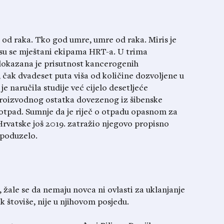
od raka. Tko god umre, umre od raka. Miris je
 su se mještani ekipama HRT-a. U trima
 dokazana je prisutnost kancerogenih
, čak dvadeset puta viša od količine dozvoljene u
je naručila studije već cijelo desetljeće
proizvodnog ostatka dovezenog iz šibenske
 otpad. Sumnje da je riječ o otpadu opasnom za
 Hrvatske još 2019. zatražio njegovo propisno
 poduzelo.
žale se da nemaju novca ni ovlasti za uklanjanje
k štoviše, nije u njihovom posjedu.