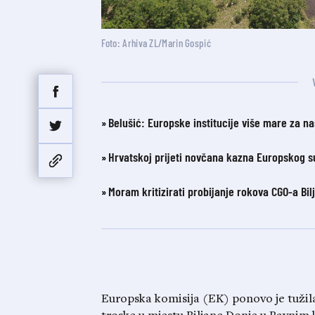
Foto: Arhiva ZL/Marin Gospić
Belušić: Europske institucije više mare za na
Hrvatskoj prijeti novčana kazna Europskog 
Moram kritizirati probijanje rokova CGO-a Bil
Europska komisija (EK) ponovo je tuži