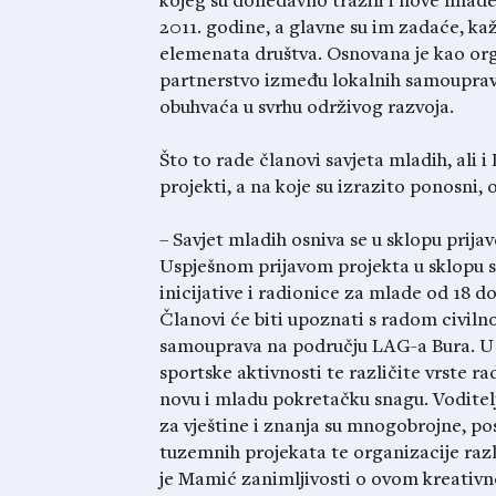
kojeg su donedavno tražili i nove mlade
2011. godine, a glavne su im zadaće, kaž
elemenata društva. Osnovana je kao orga
partnerstvo između lokalnih samouprava
obuhvaća u svrhu održivog razvoja.
Što to rade članovi savjeta mladih, ali i
projekti, a na koje su izrazito ponosni,
– Savjet mladih osniva se u sklopu prija
Uspješnom prijavom projekta u sklopu sa
inicijative i radionice za mlade od 18 d
Članovi će biti upoznati s radom civiln
samouprava na području LAG-a Bura. U s
sportske aktivnosti te različite vrste r
novu i mladu pokretačku snagu. Voditelj 
za vještine i znanja su mnogobrojne, p
tuzemnih projekata te organizacije razl
je Mamić zanimljivosti o ovom kreativ