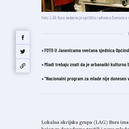
Foto: LAG Bura nedavno je upriličio radionicu Domaće u 
FOTO U Jasenicama svečana sjednica Općinsk
Mladi trebaju znati da je arbanaški kulturno 
“Nacionalni program za mlade nije donesen v
Lokalna akcijska grupa (LAG) Bura ima 