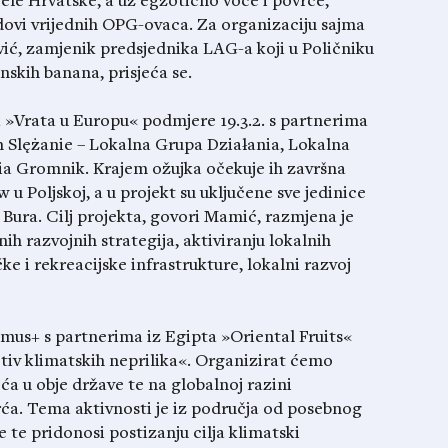
jele Hrvatske, a uz egzotično voće i povrće,
adovi vrijednih OPG-ovaca. Za organizaciju sajma
ć, zamjenik predsjednika LAG-a koji u Poličniku
skih banana, prisjeća se.
a »Vrata u Europu« podmjere 19.3.2. s partnerima
 Slężanie – Lokalna Grupa Działania, Lokalna
ia Gromnik. Krajem ožujka očekuje ih završna
u Poljskoj, a u projekt su uključene sve jedinice
ura. Cilj projekta, govori Mamić, razmjena je
nih razvojnih strategija, aktiviranju lokalnih
ke i rekreacijske infrastrukture, lokalni razvoj
mus+ s partnerima iz Egipta »Oriental Fruits«
v klimatskih neprilika«. Organizirat ćemo
ća u obje države te na globalnoj razini
rća. Tema aktivnosti je iz područja od posebnog
te pridonosi postizanju cilja klimatski