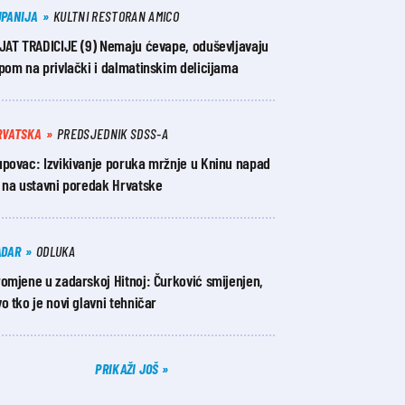
UPANIJA
KULTNI RESTORAN AMICO
IJAT TRADICIJE (9) Nemaju ćevape, oduševljavaju
pom na privlački i dalmatinskim delicijama
RVATSKA
PREDSJEDNIK SDSS-A
upovac: Izvikivanje poruka mržnje u Kninu napad
e na ustavni poredak Hrvatske
ADAR
ODLUKA
omjene u zadarskoj Hitnoj: Čurković smijenjen,
o tko je novi glavni tehničar
PRIKAŽI JOŠ