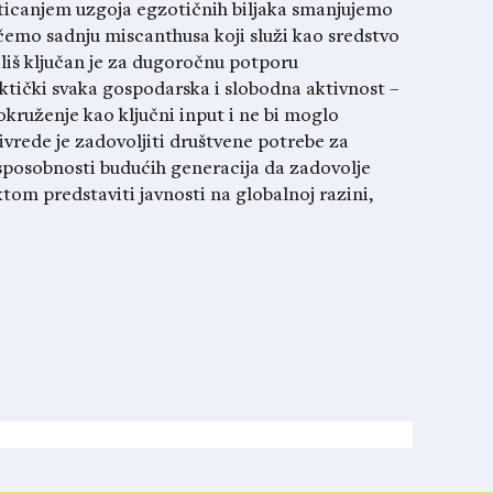
ticanjem uzgoja egzotičnih biljaka smanjujemo
ičemo sadnju miscanthusa koji služi kao sredstvo
oliš ključan je za dugoročnu potporu
aktički svaka gospodarska i slobodna aktivnost –
okruženje kao ključni input i ne bi moglo
rivrede je zadovoljiti društvene potrebe za
sposobnosti budućih generacija da zadovolje
tom predstaviti javnosti na globalnoj razini,