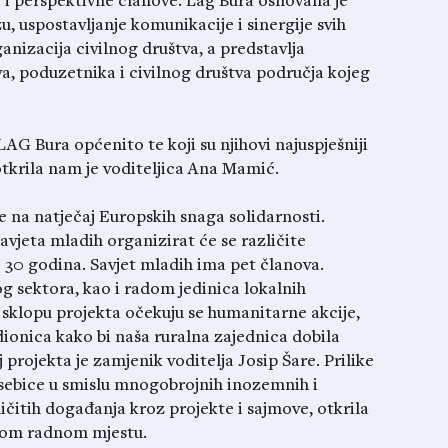
 i perspektivne članove. Lag Bura osnovana je
u, uspostavljanje komunikacije i sinergije svih
nizacija civilnog društva, a predstavlja
, poduzetnika i civilnog društva područja kojeg
 LAG Bura općenito te koji su njihovi najuspješniji
 otkrila nam je voditeljica Ana Mamić.
ve na natječaj Europskih snaga solidarnosti.
vjeta mladih organizirat će se različite
o 30 godina. Savjet mladih ima pet članova.
og sektora, kao i radom jedinica lokalnih
klopu projekta očekuju se humanitarne akcije,
adionica kako bi naša ruralna zajednica dobila
projekta je zamjenik voditelja Josip Šare. Prilike
osebice u smislu mnogobrojnih inozemnih i
ičitih događanja kroz projekte i sajmove, otkrila
nom radnom mjestu.