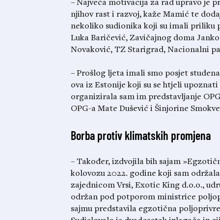
– Najveća motivacija za rad upravo je p
njihov rast i razvoj, kaže Mamić te doda
nekoliko sudionika koji su imali prilik
Luka Baričević, Zavičajnog doma Janko
Novaković, TZ Starigrad, Nacionalni pa
– Prošlog ljeta imali smo posjet stude
ova iz Estonije koji su se htjeli upozna
organizirala sam im predstavljanje OP
OPG-a Mate Dušević i Šinjorine Smokve, 
Borba protiv klimatskih promjena
– Također, izdvojila bih sajam »Egzoti
kolovozu 2022. godine koji sam održala
zajednicom Vrsi, Exotic King d.o.o., udr
održan pod potporom ministrice poljopr
sajmu predstavila egzotična poljoprivreda