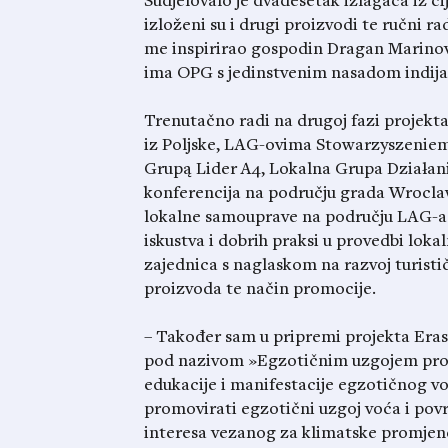
Sudjelovalo je dvadesetak izlagača iz ci
izloženi su i drugi proizvodi te ručni r
me inspirirao gospodin Dragan Marinovi
ima OPG s jedinstvenim nasadom indijan
Trenutačno radi na drugoj fazi projekt
iz Poljske, LAG-ovima Stowarzyszeniem
Grupą Lider A4, Lokalna Grupa Działan
konferencija na području grada Wroclaw 
lokalne samouprave na području LAG-a B
iskustva i dobrih praksi u provedbi lokal
zajednica s naglaskom na razvoj turistič
proizvoda te način promocije.
– Također sam u pripremi projekta Eras
pod nazivom »Egzotičnim uzgojem proti
edukacije i manifestacije egzotičnog vo
promovirati egzotični uzgoj voća i pov
interesa vezanog za klimatske promjene 