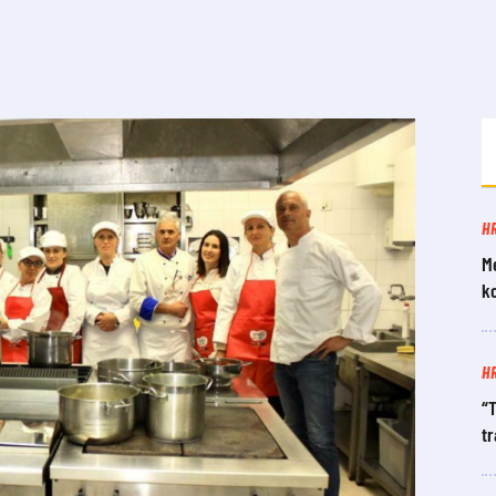
H
M
k
H
“T
tr