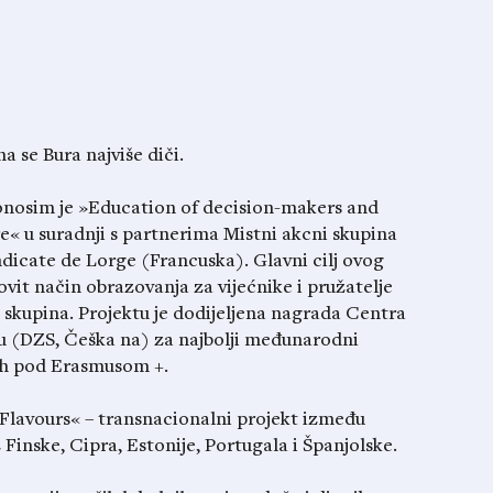
a se Bura najviše diči.
ponosim je »Education of decision-makers and
are« u suradnji s partnerima Mistni akcni skupina
icate de Lorge (Francuska). Glavni cilj ovog
kovit način obrazovanja za vijećnike i pružatelje
na skupina. Projektu je dodijeljena nagrada Centra
 (DZS, Češka na) za najbolji međunarodni
lih pod Erasmusom +.
l Flavours« – transnacionalni projekt između
inske, Cipra, Estonije, Portugala i Španjolske.