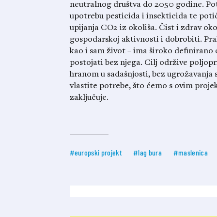
neutralnog društva do 2050 godine. Po
upotrebu pesticida i insekticida te pot
upijanja CO2 iz okoliša. Čist i zdrav ok
gospodarskoj aktivnosti i dobrobiti. Pr
kao i sam život – ima široko definirano 
postojati bez njega. Cilj održive poljop
hranom u sadašnjosti, bez ugrožavanja 
vlastite potrebe, što ćemo s ovim projek
zaključuje.
#europski projekt
#lag bura
#maslenica