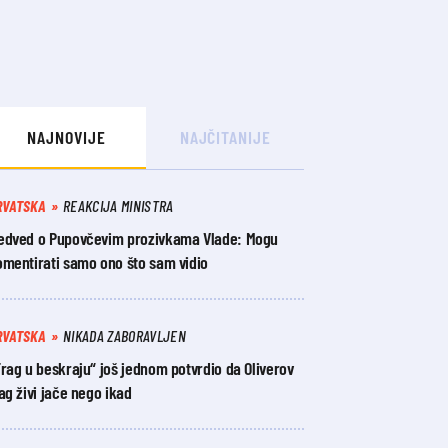
NAJNOVIJE
NAJČITANIJE
RVATSKA
REAKCIJA MINISTRA
edved o Pupovčevim prozivkama Vlade: Mogu
omentirati samo ono što sam vidio
RVATSKA
NIKADA ZABORAVLJEN
rag u beskraju“ još jednom potvrdio da Oliverov
ag živi jače nego ikad