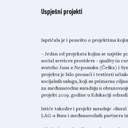
Uspješni projekti
Ispričala je i ponešto o projektima kojim
– Jedan od projekata kojim se najviše 
social services providers – quality in c
svateho Jana z Nepomuku (Češka) i Synd
projekta je bilo pronaći i testirati učin
socijalnih usluga, koji su primarna cilj
za međunarodnu suradnju u obrazovanju
projekt 2019. godine u Edukaciji odras
Ističe također i projekt suradnje »Rura
LAG-a Bura i međunarodnih partnera iz F