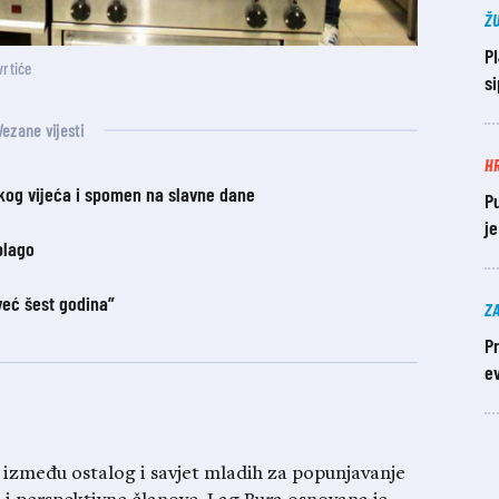
Ž
P
vrtiće
si
Vezane vijesti
H
og vijeća i spomen na slavne dane
P
j
blago
eć šest godina”
Z
Pr
ev
između ostalog i savjet mladih za popunjavanje