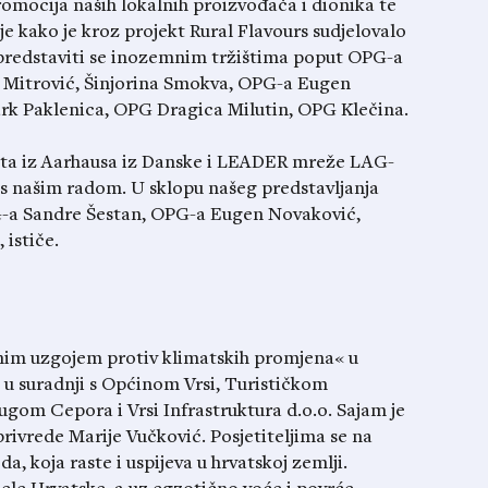
romocija naših lokalnih proizvođača i dionika te
je kako je kroz projekt Rural Flavours sudjelovalo
u predstaviti se inozemnim tržištima poput OPG-a
 Mitrović, Šinjorina Smokva, OPG-a Eugen
rk Paklenica, OPG Dragica Milutin, OPG Klečina.
nata iz Aarhausa iz Danske i LEADER mreže LAG-
ti s našim radom. U sklopu našeg predstavljanja
G-a Sandre Šestan, OPG-a Eugen Novaković,
ističe.
čnim uzgojem protiv klimatskih promjena« u
 u suradnji s Općinom Vrsi, Turističkom
ugom Cepora i Vrsi Infrastruktura d.o.o. Sajam je
ivrede Marije Vučković. Posjetiteljima se na
, koja raste i uspijeva u hrvatskoj zemlji.