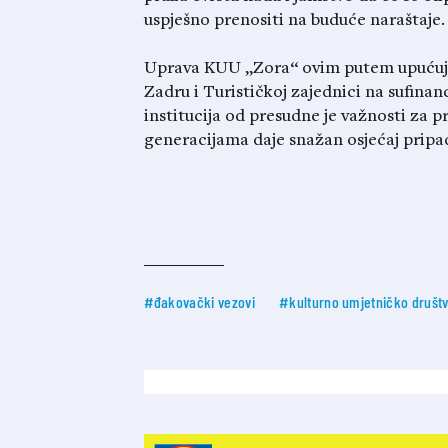
uspješno prenositi na buduće naraštaje.
Uprava KUU „Zora“ ovim putem upućuje 
Zadru i Turističkoj zajednici na sufinan
institucija od presudne je važnosti za 
generacijama daje snažan osjećaj pripad
#đakovački vezovi
#kulturno umjetničko društ