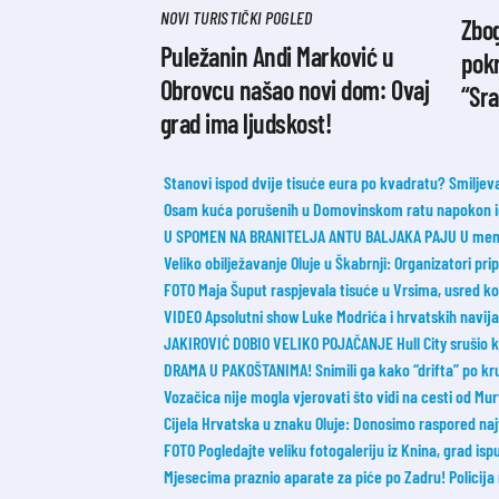
NOVI TURISTIČKI POGLED
Zbog
Puležanin Andi Marković u
pokr
Obrovcu našao novi dom: Ovaj
“Sra
grad ima ljudskost!
Stanovi ispod dvije tisuće eura po kvadratu? Smilje
Osam kuća porušenih u Domovinskom ratu napokon id
U SPOMEN NA BRANITELJA ANTU BALJAKA PAJU U memori
Veliko obilježavanje Oluje u Škabrnji: Organizatori pr
FOTO Maja Šuput raspjevala tisuće u Vrsima, usred ko
VIDEO Apsolutni show Luke Modrića i hrvatskih navijač
JAKIROVIĆ DOBIO VELIKO POJAČANJE Hull City srušio k
DRAMA U PAKOŠTANIMA! Snimili ga kako “drifta” po kruž
Vozačica nije mogla vjerovati što vidi na cesti od Mur
Cijela Hrvatska u znaku Oluje: Donosimo raspored na
FOTO Pogledajte veliku fotogaleriju iz Knina, grad ispu
Mjesecima praznio aparate za piće po Zadru! Policija 