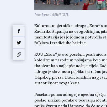
Foto: Borna Jakšić/PIXSELL
Kulturno-umjetnička udruga „Zora“ s oto
Zadarsku županiju na ovogodišnjim, ju
manifestacija još je jednom potvrdila st
folklora i tradicijske baštine.
KUU „Zora“ je ovu posebnu pozivnicu zas
koloritnim narodnim nošnjama koje su
tkanica“ kao najljepše nošnje cijele Zad
udruga je slavonsku publiku i stručnu j
Olipskog plesa i tradicionalnih napjeva
autentičnost svoga kraja.
Poseban ponos udruge je njezina dječja s
poslao snažnu poruku o očuvanju identi
pruža čvrstu nadu i jamstvo da će se olip