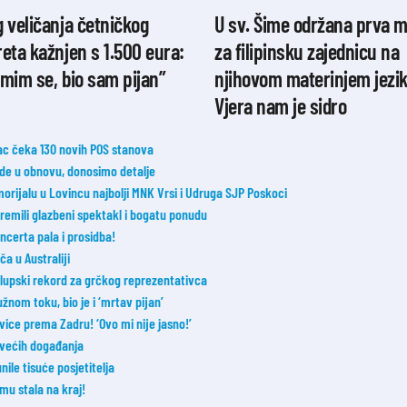
 veličanja četničkog
U sv. Šime održana prva m
eta kažnjen s 1.500 eura:
za filipinsku zajednicu na
mim se, bio sam pijan”
njihovom materinjem jezi
Vjera nam je sidro
vac čeka 130 novih POS stanova
e u obnovu, donosimo detalje
jalu u Lovincu najbolji MNK Vrsi i Udruga SJP Poskoci
ipremili glazbeni spektakl i bogatu ponudu
ncerta pala i prosidba!
a u Australiji
lupski rekord za grčkog reprezentativca
nom toku, bio je i ‘mrtav pijan’
vice prema Zadru! ‘Ovo mi nije jasno!’
jvećih događanja
nile tisuće posjetitelja
mu stala na kraj!