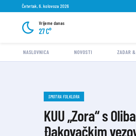
Četvrtak, 6. kolovoza 2026
Vrijeme danas
27 C°
NASLOVNICA
NOVOSTI
ZADAR &
SMOTRA FOLKLORA
KUU „Zora“ s Oliba
Đakovačkim vezo