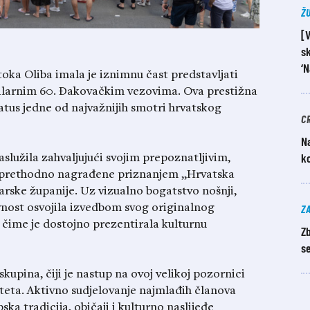
Ž
[
sk
‘N
ka Oliba imala je iznimnu čast predstavljati
bilarnim 60. Đakovačkim vezovima. Ova prestižna
atus jedne od najvažnijih smotri hrvatskog
C
Na
k
lužila zahvaljujući svojim prepoznatljivim,
 prethodno nagrađene priznanjem „Hrvatska
arske županije. Uz vizualno bogatstvo nošnji,
Z
avnost osvojila izvedbom svog originalnog
, čime je dostojno prezentirala kulturnu
Z
se
kupina, čiji je nastup na ovoj velikoj pozornici
teta. Aktivno sudjelovanje najmlađih članova
ska tradicija, običaji i kulturno naslijeđe