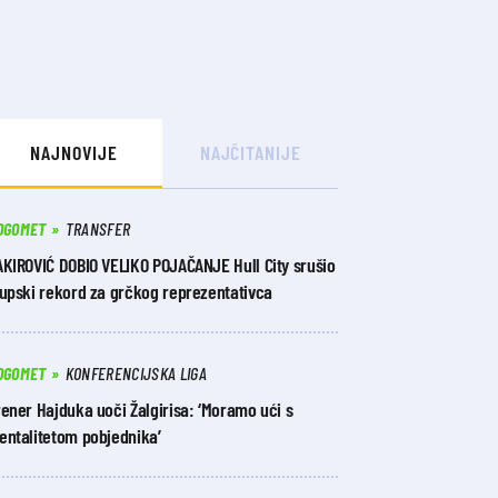
NAJNOVIJE
NAJČITANIJE
OGOMET
TRANSFER
AKIROVIĆ DOBIO VELIKO POJAČANJE Hull City srušio
lupski rekord za grčkog reprezentativca
OGOMET
KONFERENCIJSKA LIGA
ener Hajduka uoči Žalgirisa: ‘Moramo ući s
entalitetom pobjednika’