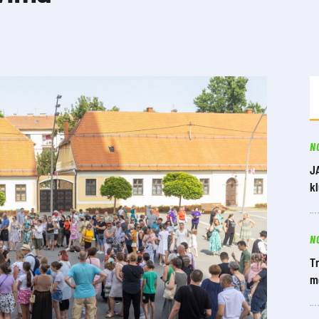
N
J
k
N
Tr
m