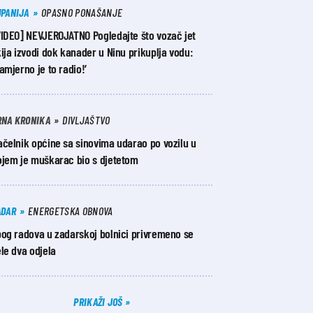
UPANIJA
OPASNO PONAŠANJE
VIDEO] NEVJEROJATNO Pogledajte što vozač jet
ija izvodi dok kanader u Ninu prikuplja vodu:
amjerno je to radio!’
RNA KRONIKA
DIVLJAŠTVO
čelnik općine sa sinovima udarao po vozilu u
ojem je muškarac bio s djetetom
ADAR
ENERGETSKA OBNOVA
bog radova u zadarskoj bolnici privremeno se
le dva odjela
PRIKAŽI JOŠ