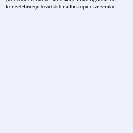
predvodio zadarski nadbiskup Milan Zgrablić uz
koncelebraciju hrvatskih nadbiskupa i svećenika.