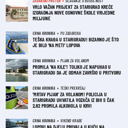
ZADARSKI PRSTEN
ULAGANJE U BUDUĆNOST
VRLO VAŽAN PROJEKT ZA STARIGRAD KREĆE
IZGRADNJA NOVE OSNOVNE ŠKOLE VRIJEDNE
MILIJUNE
CRNA KRONIKA
PU ZADARSKA
TEŠKA KRAĐA U STARIGRADU! BIZARNO JE ŠTO
JE BILO ‘NA METI’ LOPOVA
CRNA KRONIKA
PIJAN ZA VOLANOM
PROMILA ‘NA KILE’! TOLIKO JE NAPUHAO U
STARIGRADU DA JE ODMAH ZAVRŠIO U PRITVORU
CRNA KRONIKA
TEŠKI PREKRŠAJ
‘MRTAV PIJAN’ ZA VOLANOM! POLICIJA U
STARIGRADU UHVATILA VOZAČA IZ BIH S ČAK
2,62 PROMILA ALKOHOLA U KRVI
CRNA KRONIKA
VIKEND KRAĐE
LOPOVI NA DJELU PROVALA U KUĆU NA