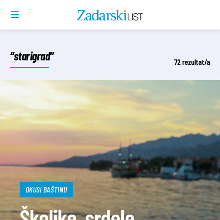
“starigrad”
72
rezultat/a
OKUSI BAŠTINU
Školjke, srdele,