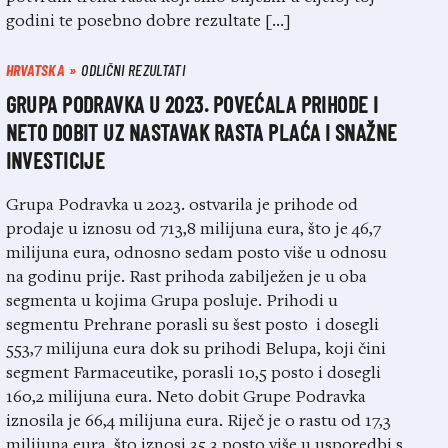
godini te posebno dobre rezultate […]
HRVATSKA
ODLIČNI REZULTATI
GRUPA PODRAVKA U 2023. POVEĆALA PRIHODE I
NETO DOBIT UZ NASTAVAK RASTA PLAĆA I SNAŽNE
INVESTICIJE
Grupa Podravka u 2023. ostvarila je prihode od
prodaje u iznosu od 713,8 milijuna eura, što je 46,7
milijuna eura, odnosno sedam posto više u odnosu
na godinu prije. Rast prihoda zabilježen je u oba
segmenta u kojima Grupa posluje. Prihodi u
segmentu Prehrane porasli su šest posto i dosegli
553,7 milijuna eura dok su prihodi Belupa, koji čini
segment Farmaceutike, porasli 10,5 posto i dosegli
160,2 milijuna eura. Neto dobit Grupe Podravka
iznosila je 66,4 milijuna eura. Riječ je o rastu od 17,3
milijuna eura, što iznosi 35,3 posto više u usporedbi s