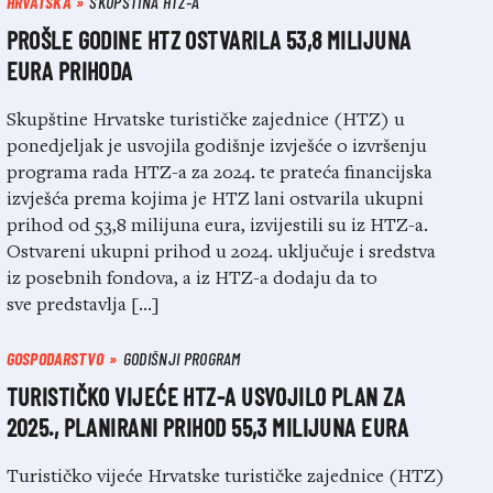
HRVATSKA
SKUPŠTINA HTZ-A
PROŠLE GODINE HTZ OSTVARILA 53,8 MILIJUNA
EURA PRIHODA
Skupštine Hrvatske turističke zajednice (HTZ) u
ponedjeljak je usvojila godišnje izvješće o izvršenju
programa rada HTZ-a za 2024. te prateća financijska
izvješća prema kojima je HTZ lani ostvarila ukupni
prihod od 53,8 milijuna eura, izvijestili su iz HTZ-a.
Ostvareni ukupni prihod u 2024. uključuje i sredstva
iz posebnih fondova, a iz HTZ-a dodaju da to
sve predstavlja […]
GOSPODARSTVO
GODIŠNJI PROGRAM
TURISTIČKO VIJEĆE HTZ-A USVOJILO PLAN ZA
2025., PLANIRANI PRIHOD 55,3 MILIJUNA EURA
Turističko vijeće Hrvatske turističke zajednice (HTZ)