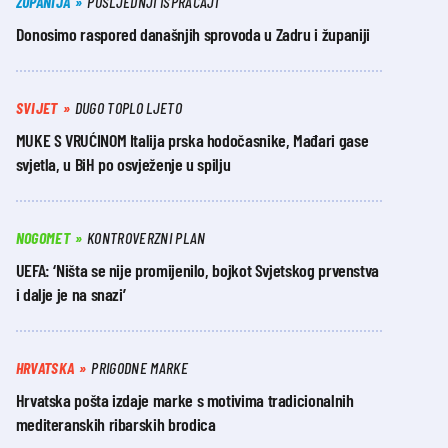
ŽUPANIJA
POSLJEDNJI ISPRAĆAJI
Donosimo raspored današnjih sprovoda u Zadru i županiji
SVIJET
DUGO TOPLO LJETO
MUKE S VRUĆINOM Italija prska hodočasnike, Mađari gase
svjetla, u BiH po osvježenje u spilju
NOGOMET
KONTROVERZNI PLAN
UEFA: ‘Ništa se nije promijenilo, bojkot Svjetskog prvenstva
i dalje je na snazi’
HRVATSKA
PRIGODNE MARKE
Hrvatska pošta izdaje marke s motivima tradicionalnih
mediteranskih ribarskih brodica