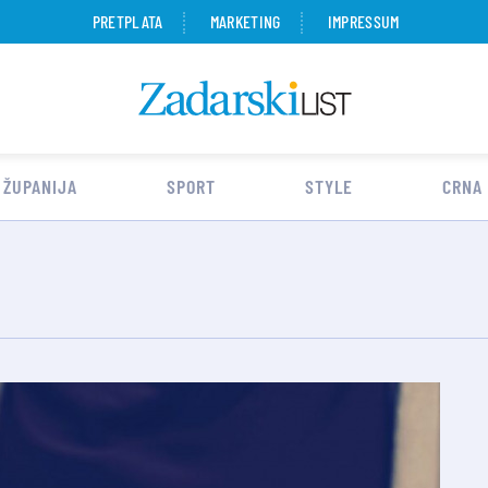
PRETPLATA
MARKETING
IMPRESSUM
 ŽUPANIJA
SPORT
STYLE
CRNA