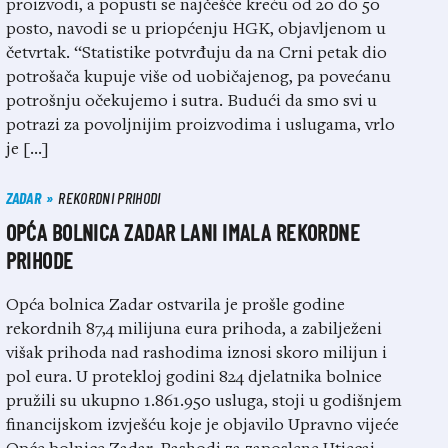
proizvodi, a popusti se najčešće kreću od 20 do 50
posto, navodi se u priopćenju HGK, objavljenom u
četvrtak. “Statistike potvrđuju da na Crni petak dio
potrošača kupuje više od uobičajenog, pa povećanu
potrošnju očekujemo i sutra. Budući da smo svi u
potrazi za povoljnijim proizvodima i uslugama, vrlo
je […]
ZADAR
REKORDNI PRIHODI
OPĆA BOLNICA ZADAR LANI IMALA REKORDNE
PRIHODE
Opća bolnica Zadar ostvarila je prošle godine
rekordnih 87,4 milijuna eura prihoda, a zabilježeni
višak prihoda nad rashodima iznosi skoro milijun i
pol eura. U protekloj godini 824 djelatnika bolnice
pružili su ukupno 1.861.950 usluga, stoji u godišnjem
financijskom izvješću koje je objavilo Upravno vijeće