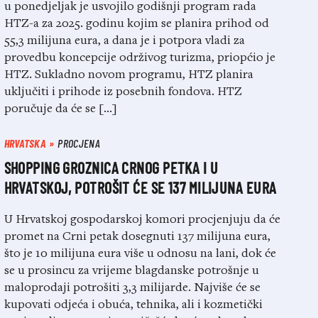
u ponedjeljak je usvojilo godišnji program rada
HTZ-a za 2025. godinu kojim se planira prihod od
55,3 milijuna eura, a dana je i potpora vladi za
provedbu koncepcije održivog turizma, priopćio je
HTZ. Sukladno novom programu, HTZ planira
uključiti i prihode iz posebnih fondova. HTZ
poručuje da će se […]
HRVATSKA
PROCJENA
SHOPPING GROZNICA CRNOG PETKA I U
HRVATSKOJ, POTROŠIT ĆE SE 137 MILIJUNA EURA
U Hrvatskoj gospodarskoj komori procjenjuju da će
promet na Crni petak dosegnuti 137 milijuna eura,
što je 10 milijuna eura više u odnosu na lani, dok će
se u prosincu za vrijeme blagdanske potrošnje u
maloprodaji potrošiti 3,3 milijarde. Najviše će se
kupovati odjeća i obuća, tehnika, ali i kozmetički