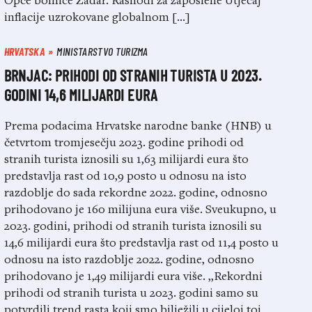
Opće bolnice Zadar. Rashodi za zaposlene Utjecaj
inflacije uzrokovane globalnom […]
HRVATSKA
MINISTARSTVO TURIZMA
BRNJAC: PRIHODI OD STRANIH TURISTA U 2023.
GODINI 14,6 MILIJARDI EURA
Prema podacima Hrvatske narodne banke (HNB) u
četvrtom tromjesečju 2023. godine prihodi od
stranih turista iznosili su 1,63 milijardi eura što
predstavlja rast od 10,9 posto u odnosu na isto
razdoblje do sada rekordne 2022. godine, odnosno
prihodovano je 160 milijuna eura više. Sveukupno, u
2023. godini, prihodi od stranih turista iznosili su
14,6 milijardi eura što predstavlja rast od 11,4 posto u
odnosu na isto razdoblje 2022. godine, odnosno
prihodovano je 1,49 milijardi eura više. „Rekordni
prihodi od stranih turista u 2023. godini samo su
potvrdili trend rasta koji smo bilježili u cijeloj toj