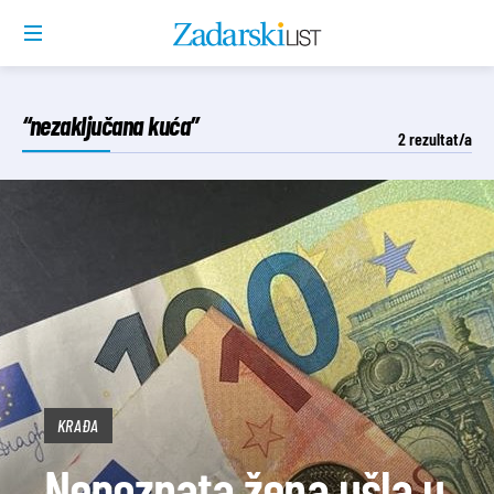
“nezaključana kuća”
2
rezultat/a
KRAĐA
Nepoznata žena ušla u