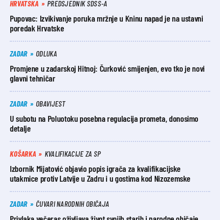
HRVATSKA
PREDSJEDNIK SDSS-A
Pupovac: Izvikivanje poruka mržnje u Kninu napad je na ustavni
poredak Hrvatske
ZADAR
ODLUKA
Promjene u zadarskoj Hitnoj: Čurković smijenjen, evo tko je novi
glavni tehničar
ZADAR
OBAVIJEST
U subotu na Poluotoku posebna regulacija prometa, donosimo
detalje
KOŠARKA
KVALIFIKACIJE ZA SP
Izbornik Mijatović objavio popis igrača za kvalifikacijske
utakmice protiv Latvije u Zadru i u gostima kod Nizozemske
ZADAR
ČUVARI NARODNIH OBIČAJA
Privlaka večeras oživljava život svojih starih i narodne običaje