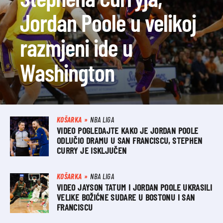
Jordan Poole u velikoj
razmjeni ide u
Washington
KOŠARKA
NBA LIGA
VIDEO POGLEDAJTE KAKO JE JORDAN POOLE
ODLUČIO DRAMU U SAN FRANCISCU, STEPHEN
CURRY JE ISKLJUČEN
KOŠARKA
NBA LIGA
VIDEO JAYSON TATUM I JORDAN POOLE UKRASILI
VELIKE BOŽIĆNE SUDARE U BOSTONU I SAN
FRANCISCU