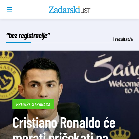
“bez registracije”
1
rezultat/a
PREVIŠE STRANACA
Cristiano Ronaldo će
morati pričekati na