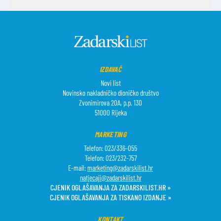
IZDAVAČ
Novi list
Novinsko nakladničko dioničko društvo
Zvonimirova 20A, p.p. 130
51000 Rijeka
MARKETING
Telefon: 023/336-055
Telefon: 023/232-757
E-mail:
marketing@zadarskilist.hr
natjecaji@zadarskilist.hr
CJENIK OGLAŠAVANJA ZA ZADARSKILIST.HR »
CJENIK OGLAŠAVANJA ZA TISKANO IZDANJE »
KONTAKT