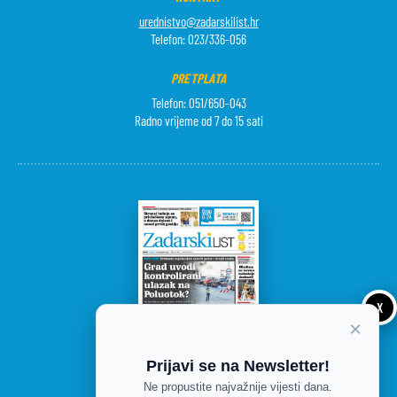
urednistvo@zadarskilist.hr
Telefon: 023/336-056
PRETPLATA
Telefon: 051/650-043
Radno vrijeme od 7 do 15 sati
X
×
Prijavi se na Newsletter!
Ne propustite najvažnije vijesti dana.